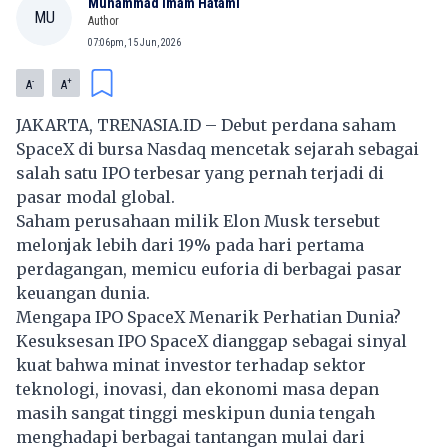
Muhammad Imam Hatami
MU
Author
07:06pm, 15 Jun, 2026
-
+
A
A
JAKARTA, TRENASIA.ID – Debut perdana saham
SpaceX di bursa Nasdaq mencetak sejarah sebagai
salah satu IPO terbesar yang pernah terjadi di
pasar modal global.
Saham perusahaan milik Elon Musk tersebut
melonjak lebih dari 19% pada hari pertama
perdagangan, memicu euforia di berbagai pasar
keuangan dunia.
Mengapa IPO SpaceX Menarik Perhatian Dunia?
Kesuksesan IPO SpaceX dianggap sebagai sinyal
kuat bahwa minat investor terhadap sektor
teknologi, inovasi, dan ekonomi masa depan
masih sangat tinggi meskipun dunia tengah
menghadapi berbagai tantangan mulai dari