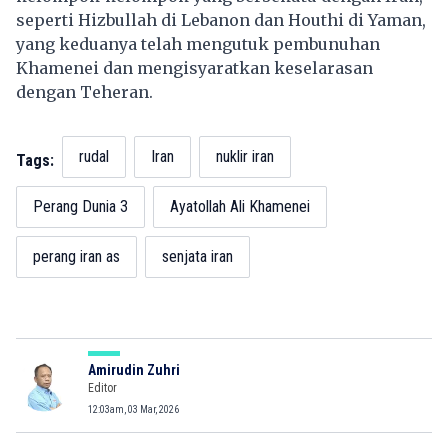
seperti Hizbullah di Lebanon dan Houthi di Yaman,
yang keduanya telah mengutuk pembunuhan
Khamenei dan mengisyaratkan keselarasan
dengan Teheran.
rudal
Iran
nuklir iran
Tags:
Perang Dunia 3
Ayatollah Ali Khamenei
perang iran as
senjata iran
Amirudin Zuhri
Editor
12:03am, 03 Mar, 2026