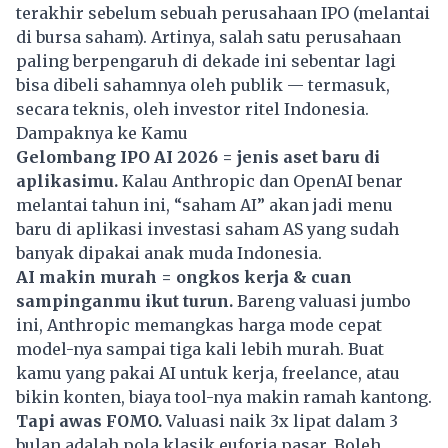
terakhir sebelum sebuah perusahaan IPO (melantai
di bursa saham). Artinya, salah satu perusahaan
paling berpengaruh di dekade ini sebentar lagi
bisa dibeli sahamnya oleh publik — termasuk,
secara teknis, oleh investor ritel Indonesia.
Dampaknya ke Kamu
Gelombang IPO AI 2026 = jenis aset baru di
aplikasimu.
Kalau
Anthropic
dan OpenAI benar
melantai tahun ini, “saham AI” akan jadi menu
baru di aplikasi investasi saham AS yang sudah
banyak dipakai anak muda Indonesia.
AI makin murah = ongkos kerja & cuan
sampinganmu ikut turun.
Bareng valuasi jumbo
ini,
Anthropic
memangkas harga mode cepat
model-nya sampai tiga kali lebih murah. Buat
kamu yang pakai AI untuk kerja, freelance, atau
bikin konten, biaya tool-nya makin ramah kantong.
Tapi awas FOMO.
Valuasi naik 3x lipat dalam 3
bulan adalah pola klasik euforia pasar. Boleh