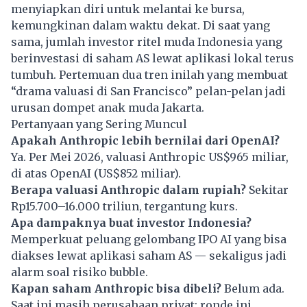
menyiapkan diri untuk melantai ke bursa,
kemungkinan dalam waktu dekat. Di saat yang
sama, jumlah investor ritel muda Indonesia yang
berinvestasi di saham AS lewat aplikasi lokal terus
tumbuh. Pertemuan dua tren inilah yang membuat
“drama valuasi di San Francisco” pelan-pelan jadi
urusan dompet anak muda Jakarta.
Pertanyaan yang Sering Muncul
Apakah Anthropic lebih bernilai dari OpenAI?
Ya. Per Mei 2026, valuasi
Anthropic
US$965 miliar,
di atas OpenAI (US$852 miliar).
Berapa valuasi Anthropic dalam rupiah?
Sekitar
Rp15.700–16.000 triliun, tergantung kurs.
Apa dampaknya buat investor Indonesia?
Memperkuat peluang gelombang IPO AI yang bisa
diakses lewat aplikasi saham AS — sekaligus jadi
alarm soal risiko bubble.
Kapan saham Anthropic bisa dibeli?
Belum ada.
Saat ini masih perusahaan privat; ronde ini