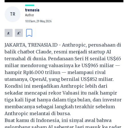
trenasia
TR
Author
10:05am, 29 May, 2026
-
+
A
A
JAKARTA, TRENASIA.ID -
Anthropic
, perusahaan di
balik chatbot
Claude
, resmi menjadi startup AI
termahal di dunia. Pendanaan Seri H senilai US$65
miliar mendorong valuasinya ke US$965 miliar —
hampir Rp16.000 triliun — melampaui rival
utamanya, OpenAI, yang bernilai US$852 miliar.
Kondisi ini menjadikan
Anthropic
lebih dari
sekadar mencapai rekor Valuasi itu naik hampir
tiga kali lipat hanya dalam tiga bulan, dan investor
membacanya sebagai langkah terakhir sebelum
Anthropic melantai di bursa.
Buat kamu di Indonesia, ini sinyal awal bahwa
gelombang saham AI sebentar lagi masuk ke radar