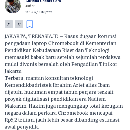
Chrisna Chanis Cara
Author
11:05am, 15 May, 2026
-
+
A
A
JAKARTA, TRENASIA.ID – Kasus dugaan korupsi
pengadaan laptop Chromebook di Kementerian
Pendidikan Kebudayaan Riset dan Teknologi
memasuki babak baru setelah sejumlah terdakwa
mulai divonis bersalah oleh Pengadilan Tipikor
Jakarta.
Terbaru, mantan konsultan teknologi
Kemendikbudristek Ibrahim Arief alias Ibam
dijatuhi hukuman empat tahun penjara terkait
proyek digitalisasi pendidikan era Nadiem
Makarim. Hakim juga mengungkap total kerugian
negara dalam perkara Chromebook mencapai
Rp5,2 triliun, jauh lebih besar dibanding estimasi
awal penyidik.