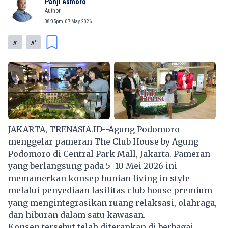
Panji Asmoro
Author
08:05pm, 07 May, 2026
-
+
A
A
JAKARTA, TRENASIA.ID--Agung Podomoro
menggelar pameran The Club House by Agung
Podomoro di Central Park Mall, Jakarta. Pameran
yang berlangsung pada 5–10 Mei 2026 ini
memamerkan konsep hunian living in style
melalui penyediaan fasilitas club house premium
yang mengintegrasikan ruang relaksasi, olahraga,
dan hiburan dalam satu kawasan.
Konsep tersebut telah diterapkan di berbagai