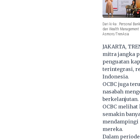
Dari ki-ka : Personal B
dan Wealth Management A
Asmoro/TrenAsia
JAKARTA, TREN
mitra jangka 
penguatan kap
terintegrasi, 
Indonesia.
OCBC juga ter
nasabah menge
berkelanjutan.
OCBC melihat 
semakin banya
mendampingi p
mereka.
Dalam periode