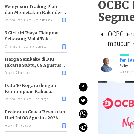
OCBC P
Menyusun Trading Plan
dan Memetakan Kalender
Segm
Ekonomi Mingguan
Chrisna Chanis Cara
12 minutes ago
OCBC ter
5 Ciri-ciri Biaya Hidupmu
Sekarang Mulai Tak
maupun k
Terkendali
Chrisna Chanis Cara
5 hours ago
Harga Sembako di DKI
Panji A
Jakarta Sabtu, 08 Agustus
Author
2026, Daging Kambing
02:05pm, 21
Redaksi
7 hours ago
Naik, Bawang Merah Turun
Data 10 Negara dengan
Kemampuan Bahasa
Inggris Terbaik
Chrisna Chanis Cara
10 hours ago
Prakiraan Cuaca Besok dan
Hari Ini 08 Agustus 2026
untuk Wilayah DKI Jakarta
Redaksi
11 hours ago