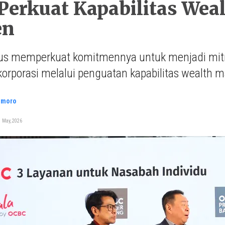
erkuat Kapabilitas Wea
en
us memperkuat komitmennya untuk menjadi mitra
orporasi melalui penguatan kapabilitas wealth
smoro
 May, 2026