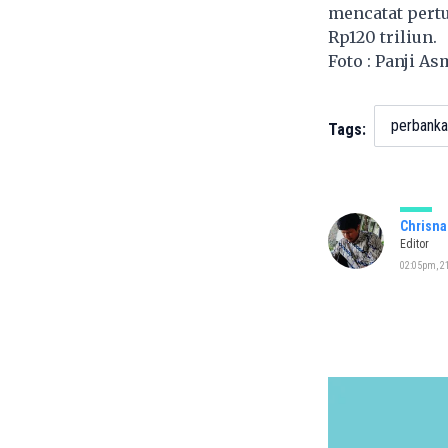
mencatat pert
Rp120 triliun.
Foto : Panji A
perbanka
Tags:
Chrisna
Editor
02:05pm, 21