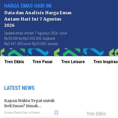
HARGA EMAS HARI INI
Data dan Analisis Harga Emas
Antam Hari Ini 7 Agustus
2026
Update emas Antam 7 Agustus 2026: turun
Rp29.000 ke Rp2.650.000, buyback
Rp2.461.000 turun Rp29.000, spread
Rp189.000 stabil di level terbaik sejak April
2026.
Tren Ekbis
Tren Pasar
Tren Leisure
Tren Inspiras
LATEST NEWS
Kapan Waktu Tepat untuk
Beli Emas? Simak
Strateginya
Tren Ekbis
Chrisna Chanis Cara
in 3 hours