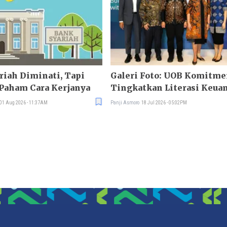
iah Diminati, Tapi
Galeri Foto: UOB Komitm
Paham Cara Kerjanya
Tingkatkan Literasi Keua
01 Aug 2026 - 11:37AM
Panji Asmoro
18 Jul 2026 - 05:02PM