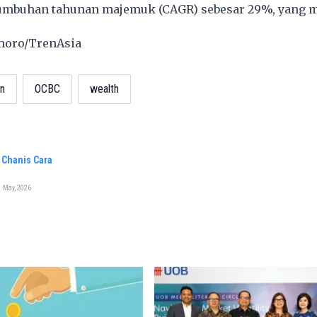
umbuhan tahunan majemuk (CAGR) sebesar 29%, yang 
smoro/TrenAsia
n
OCBC
wealth
 Chanis Cara
 May, 2026