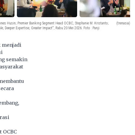
nnes Husin; Premier Banking Segment Head OCBC, Stephanie M. Kristanto;
(trenasia)
Deeper Expertise, Greater Impact", Rabu 20 Mei 2026. Foto : Panji
 menjadi
i
ang semakin
masyarakat
k membantu
secara
kembang,
rasi
nt OCBC