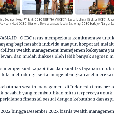
anking Segment Head PT Bank OCBC NISP Tbk (“OCBC”), Lauda Muliana; Direktur OCBC, Joha
dvisory Head OCBC, Diamond Stole pada acara Media Gathering OCBC bertajuk "Larger Scale, 
ASIA.ID--OCBC terus memperkuat komitmennya untuk
panjang bagi nasabah individu maupun korporasi melalu
abilitas wealth management (manajemen kekayaan) y
relevan, dan mudah diakses oleh lebih banyak segmen 
us memperkuat kapabilitas dan kualitas layanan untu
lola, melindungi, serta mengembangkan aset mereka 
kebutuhan wealth management di Indonesia terus ber
k nasabah yang membutuhkan mitra terpercaya untuk
erjalanan finansial sesuai dengan kebutuhan dan aspi
 2022 hingga Desember 2025, bisnis wealth manageme