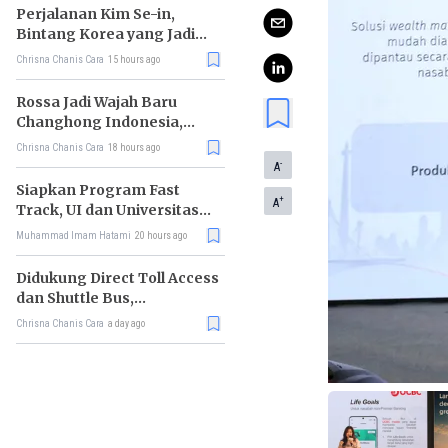
Perjalanan Kim Se-in,
Bintang Korea yang Jadi
Kurir Makanan
Chrisna Chanis Cara
15 hours ago
Rossa Jadi Wajah Baru
Changhong Indonesia,
Garansi Produk Kini
Chrisna Chanis Cara
18 hours ago
Sampai 25 Tahun
-
A
Siapkan Program Fast
+
A
Track, UI dan Universitas
Agung Podomoro Jalin
Muhammad Imam Hatami
20 hours ago
Kemitraan
Didukung Direct Toll Access
dan Shuttle Bus,
Paramount Petals Kian
Chrisna Chanis Cara
a day ago
Prospektif