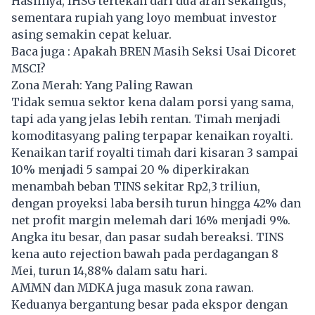
Hasilnya, IHSG tertekan dari dua arah sekaligus,
sementara rupiah yang loyo membuat investor
asing semakin cepat keluar.
Baca juga :
Apakah BREN Masih Seksi Usai Dicoret
MSCI?
Zona Merah: Yang Paling Rawan
Tidak semua sektor kena dalam porsi yang sama,
tapi ada yang jelas lebih rentan. Timah menjadi
komoditasyang paling terpapar kenaikan royalti.
Kenaikan tarif royalti timah dari kisaran 3 sampai
10% menjadi 5 sampai 20 % diperkirakan
menambah beban TINS sekitar Rp2,3 triliun,
dengan proyeksi laba bersih turun hingga 42% dan
net profit margin melemah dari 16% menjadi 9%.
Angka itu besar, dan pasar sudah bereaksi. TINS
kena auto rejection bawah pada perdagangan 8
Mei, turun 14,88% dalam satu hari.
AMMN dan MDKA juga masuk zona rawan.
Keduanya bergantung besar pada ekspor dengan