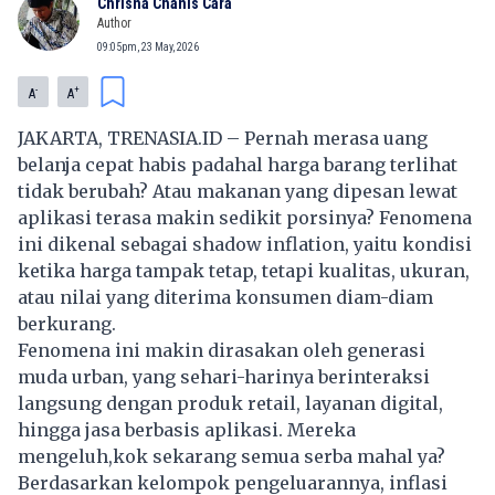
Chrisna Chanis Cara
Author
09:05pm, 23 May, 2026
-
+
A
A
JAKARTA, TRENASIA.ID – Pernah merasa uang
belanja cepat habis padahal harga barang terlihat
tidak berubah? Atau makanan yang dipesan lewat
aplikasi terasa makin sedikit porsinya? Fenomena
ini dikenal sebagai shadow inflation, yaitu kondisi
ketika harga tampak tetap, tetapi kualitas, ukuran,
atau nilai yang diterima konsumen diam-diam
berkurang.
Fenomena ini makin dirasakan oleh generasi
muda urban, yang sehari-harinya berinteraksi
langsung dengan produk retail, layanan digital,
hingga jasa berbasis aplikasi. Mereka
mengeluh,kok sekarang semua serba mahal ya?
Berdasarkan kelompok pengeluarannya, inflasi