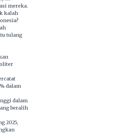
asi mereka.
k kalah
donesia?
lah
tu tulang
kan
oliter
rcatat
17% dalam
inggi dalam
ang beralih
g 2025,
ingkan