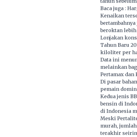
tahun sebelum
Baca juga :
Har
Kenaikan ters
bertambahnya
beroktan lebih 
Lonjakan konsu
Tahun Baru 20
kiloliter per h
Data ini menu
melainkan bagi
Pertamax dan P
Di pasar bahan
pemain domin
Kedua jenis B
bensin di Indo
di Indonesia m
Meski Pertalit
murah, jumlah
terakhir seiri