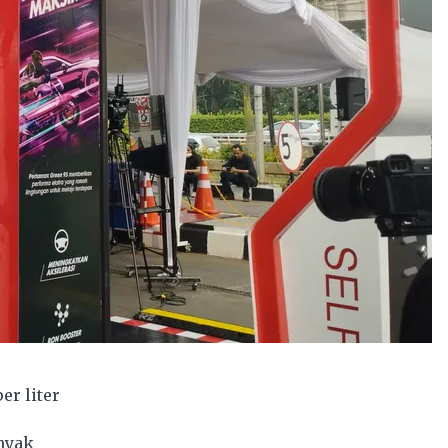
r liter
nyak