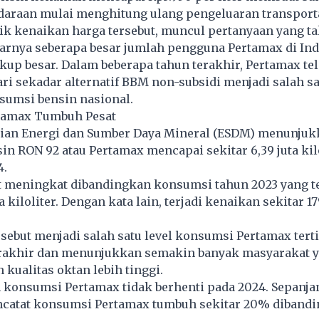
araan mulai menghitung ulang pengeluaran transport
ik kenaikan harga tersebut, muncul pertanyaan yang ta
narnya seberapa besar jumlah pengguna Pertamax di In
up besar. Dalam beberapa tahun terakhir, Pertamax te
i sekadar alternatif BBM non-subsidi menjadi salah sa
umsi bensin nasional.
tamax Tumbuh Pesat
ian Energi dan Sumber Daya Mineral (ESDM) menunjuk
n RON 92 atau Pertamax mencapai sekitar 6,39 juta kil
4.
t meningkat dibandingkan konsumsi tahun 2023 yang te
ta kiloliter. Dengan kata lain, terjadi kenaikan sekitar 
sebut menjadi salah satu level konsumsi Pertamax tert
erakhir dan menunjukkan semakin banyak masyarakat y
kualitas oktan lebih tinggi.
 konsumsi Pertamax tidak berhenti pada 2024. Sepanjan
catat konsumsi Pertamax tumbuh sekitar 20% diband