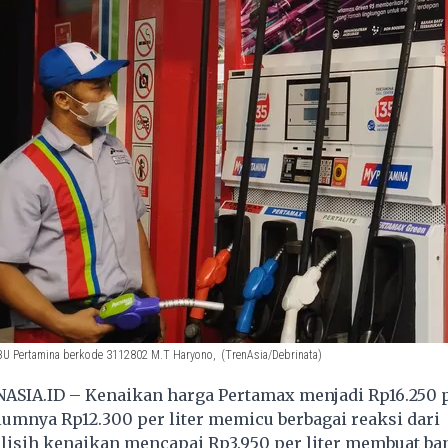
PBU Pertamina berkode 3112802 M.T Haryono,
(TrenAsia/Debrinata)
ASIA.ID – Kenaikan harga Pertamax menjadi Rp16.250 pe
lumnya Rp12.300 per liter memicu berbagai reaksi dari
lisih kenaikan mencapai Rp3.950 per liter membuat ba