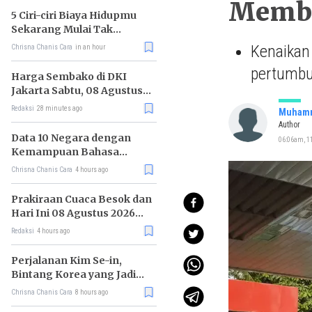
Memba
5 Ciri-ciri Biaya Hidupmu
Sekarang Mulai Tak
Terkendali
Kenaikan
Chrisna Chanis Cara
in an hour
pertumbu
Harga Sembako di DKI
Jakarta Sabtu, 08 Agustus
2026, Daging Kambing
Redaksi
28 minutes ago
Muhamm
Naik, Bawang Merah Turun
Author
Data 10 Negara dengan
06:06am, 1
Kemampuan Bahasa
Inggris Terbaik
Chrisna Chanis Cara
4 hours ago
Prakiraan Cuaca Besok dan
Hari Ini 08 Agustus 2026
untuk Wilayah DKI Jakarta
Redaksi
4 hours ago
Perjalanan Kim Se-in,
Bintang Korea yang Jadi
Kurir Makanan
Chrisna Chanis Cara
8 hours ago