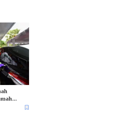
mah
amah