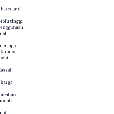
 beredar di
ebih tinggi
Penggunaan
mal
 menjaga
 Kondisi
mobil
Massal
 harga
erubahan
 rumah
pat