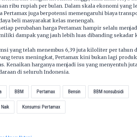
an ribu rupiah per bulan. Dalam skala ekonomi yang le
a Pertamax juga berpotensi memengaruhi biaya transpo
a daya beli masyarakat kelas menengah.
setiap perubahan harga Pertamax hampir selalu menjad
miliki dampak yang jauh lebih luas dibanding sekadar
i yang telah menembus 6,39 juta kiloliter per tahun 
ang terus meningkat, Pertamax kini bukan lagi produk
as. Kenaikan harganya menjadi isu yang menyentuh jut
araan di seluruh Indonesia.
a
BBM
Pertamax
Bensin
BBM nonsubsidi
 Naik
Konsumsi Pertamax