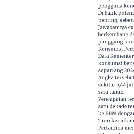
pengguna kend
Di balik polem
penting, sebe
Jawabannya cuk
berkembang dar
punggung kons
Konsumsi Per
Data Kementer
konsumsi bensi
sepanjang 202
Angka tersebu
sekitar 5,44 ju
satu tahun.
Pencapaian ter
satu dekade t
ke BBM dengan 
Tren kenaikan
Pertamina men