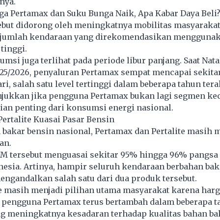
nya.
ga Pertamax dan Suku Bunga Naik, Apa Kabar Daya Beli
ebut didorong oleh meningkatnya mobilitas masyarakat
 jumlah kendaraan yang direkomendasikan mengguna
tinggi.
msi juga terlihat pada periode libur panjang. Saat Nata
25/2026, penyaluran Pertamax sempat mencapai sekitar
ari, salah satu level tertinggi dalam beberapa tahun tera
njukkan jika pengguna Pertamax bukan lagi segmen kec
an penting dari konsumsi energi nasional.
ertalite Kuasai Pasar Bensin
 bakar bensin nasional, Pertamax dan Pertalite masih 
an.
BM tersebut menguasai sekitar 95% hingga 96% pangsa
nesia. Artinya, hampir seluruh kendaraan berbahan bak
engandalkan salah satu dari dua produk tersebut.
e masih menjadi pilihan utama masyarakat karena harg
 pengguna Pertamax terus bertambah dalam beberapa t
ng meningkatnya kesadaran terhadap kualitas bahan ba