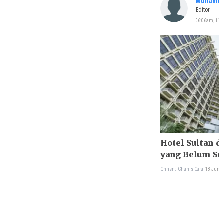
Muhamm
Editor
06:06am, 1
Hotel Sultan 
yang Belum S
Chrisna Chanis Cara
18 Jun