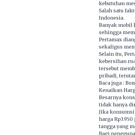
kebutuhan mes
Salah satu fak
Indonesia.
Banyak mobil k
sehingga memb
Pertamax dia
sekaligus mem
Selain itu, P
kebersihan ru
tersebut memb
pribadi, terut
Baca juga :
Bom
Kenaikan Harg
Besarnya kon
tidak hanya di
Jika konsumsi 
harga Rp3.950
tangga yang m
Bagi pengguna 