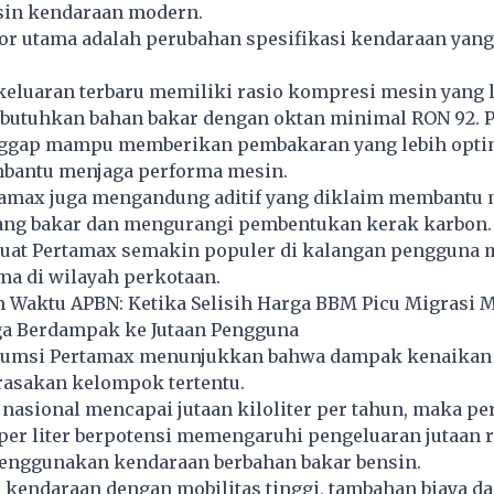
in kendaraan modern.
tor utama adalah perubahan spesifikasi kendaraan yang
eluaran terbaru memiliki rasio kompresi mesin yang l
utuhkan bahan bakar dengan oktan minimal RON 92. 
nggap mampu memberikan pembakaran yang lebih opti
bantu menjaga performa mesin.
ertamax juga mengandung aditif yang diklaim membantu
ang bakar dan mengurangi pembentukan kerak karbon.
uat Pertamax semakin populer di kalangan pengguna 
ama di wilayah perkotaan.
 Waktu APBN: Ketika Selisih Harga BBM Picu Migrasi 
a Berdampak ke Jutaan Pengguna
sumsi Pertamax menunjukkan bahwa dampak kenaikan
rasakan kelompok tertentu.
nasional mencapai jutaan kiloliter per tahun, maka p
 per liter berpotensi memengaruhi pengeluaran jutaan
enggunakan kendaraan berbahan bakar bensin.
kendaraan dengan mobilitas tinggi, tambahan biaya da