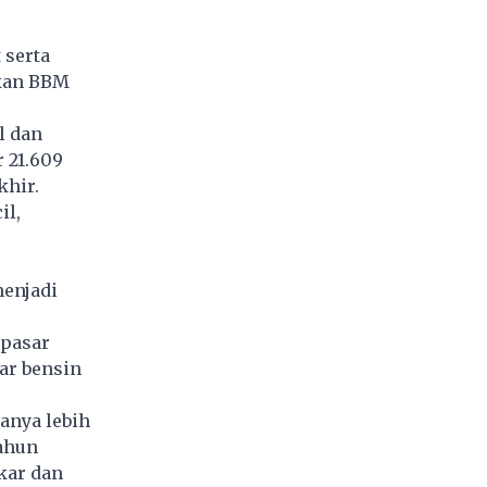
?
 serta
kan BBM
l dan
 21.609
khir.
il,
menjadi
 pasar
ar bensin
anya lebih
ahun
kar dan