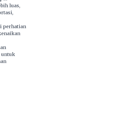
bih luas,
rtasi,
i perhatian
 kenaikan
dan
 untuk
aan