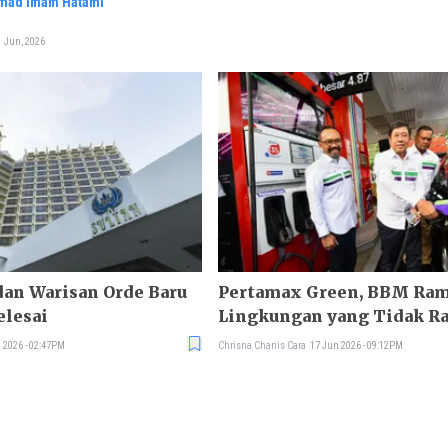
ad Imam Hatami
1 Jun, 2026
dan Warisan Orde Baru
Pertamax Green, BBM Ra
elesai
Lingkungan yang Tidak R
Kantong
 2026 - 02:47PM
Chrisna Chanis Cara
17 Jun 2026 - 09:12PM