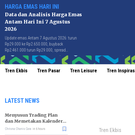
HARGA EMAS HARI INI
Data dan Analisis Harga Emas
Antam Hari Ini 7 Agustus
2026
Update emas Antam 7 Agustus 2026: turun
Rp29.000 ke Rp2.650.000, buyback
Rp2.461.000 turun Rp29.000, spread
Rp189.000 stabil di level terbaik sejak April
2026.
Tren Ekbis
Tren Pasar
Tren Leisure
Tren Inspiras
LATEST NEWS
Menyusun Trading Plan
dan Memetakan Kalender
Ekonomi Mingguan
Tren Ekbis
Chrisna Chanis Cara
in 6 hours