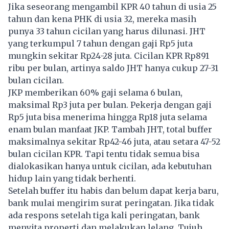
Jika seseorang mengambil KPR 40 tahun di usia 25
tahun dan kena PHK di usia 32, mereka masih
punya 33 tahun cicilan yang harus dilunasi. JHT
yang terkumpul 7 tahun dengan gaji Rp5 juta
mungkin sekitar Rp24-28 juta. Cicilan KPR Rp891
ribu per bulan, artinya saldo JHT hanya cukup 27-31
bulan cicilan.
JKP memberikan 60% gaji selama 6 bulan,
maksimal Rp3 juta per bulan. Pekerja dengan gaji
Rp5 juta bisa menerima hingga Rp18 juta selama
enam bulan manfaat JKP. Tambah JHT, total buffer
maksimalnya sekitar Rp42-46 juta, atau setara 47-52
bulan cicilan KPR. Tapi tentu tidak semua bisa
dialokasikan hanya untuk cicilan, ada kebutuhan
hidup lain yang tidak berhenti.
Setelah buffer itu habis dan belum dapat kerja baru,
bank mulai mengirim surat peringatan. Jika tidak
ada respons setelah tiga kali peringatan, bank
menyita properti dan melakukan lelang. Tujuh