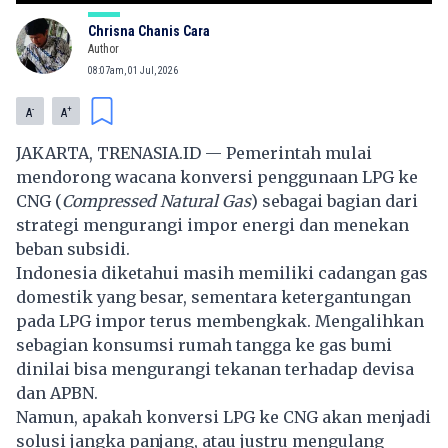
Chrisna Chanis Cara
Author
08:07am, 01 Jul, 2026
-
+
A
A
JAKARTA, TRENASIA.ID — Pemerintah mulai
mendorong wacana konversi penggunaan LPG ke
CNG (
Compressed Natural Gas
) sebagai bagian dari
strategi mengurangi impor energi dan menekan
beban subsidi.
Indonesia diketahui masih memiliki cadangan gas
domestik yang besar, sementara ketergantungan
pada LPG impor terus membengkak. Mengalihkan
sebagian konsumsi rumah tangga ke gas bumi
dinilai bisa mengurangi tekanan terhadap devisa
dan APBN.
Namun, apakah konversi LPG ke CNG akan menjadi
solusi jangka panjang, atau justru mengulang