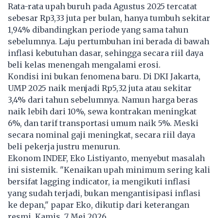
Rata-rata upah buruh pada Agustus 2025 tercatat
sebesar Rp3,33 juta per bulan, hanya tumbuh sekitar
1,94% dibandingkan periode yang sama tahun
sebelumnya. Laju pertumbuhan ini berada di bawah
inflasi kebutuhan dasar, sehingga secara riil daya
beli kelas menengah mengalami erosi.
Kondisi ini bukan fenomena baru. Di DKI Jakarta,
UMP 2025 naik menjadi Rp5,32 juta atau sekitar
3,4% dari tahun sebelumnya. Namun harga beras
naik lebih dari 10%, sewa kontrakan meningkat
6%, dan tarif transportasi umum naik 5%. Meski
secara nominal gaji meningkat, secara riil daya
beli pekerja justru menurun.
Ekonom INDEF, Eko Listiyanto, menyebut masalah
ini sistemik. "Kenaikan upah minimum sering kali
bersifat lagging indicator, ia mengikuti inflasi
yang sudah terjadi, bukan mengantisipasi inflasi
ke depan," papar Eko, dikutip dari keterangan
resmi, Kamis, 7 Mei 2026.