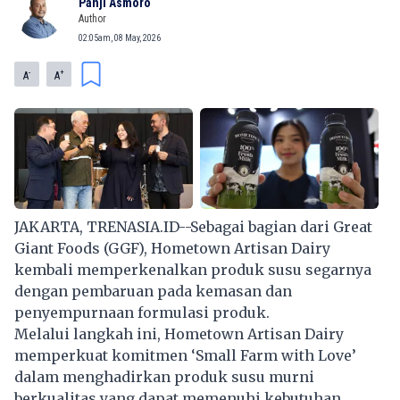
Panji Asmoro
Author
02:05am, 08 May, 2026
-
+
A
A
JAKARTA, TRENASIA.ID--Sebagai bagian dari Great
Giant Foods (GGF), Hometown Artisan Dairy
kembali memperkenalkan produk susu segarnya
dengan pembaruan pada kemasan dan
penyempurnaan formulasi produk.
Melalui langkah ini, Hometown Artisan Dairy
memperkuat komitmen ‘Small Farm with Love’
dalam menghadirkan produk susu murni
berkualitas yang dapat memenuhi kebutuhan