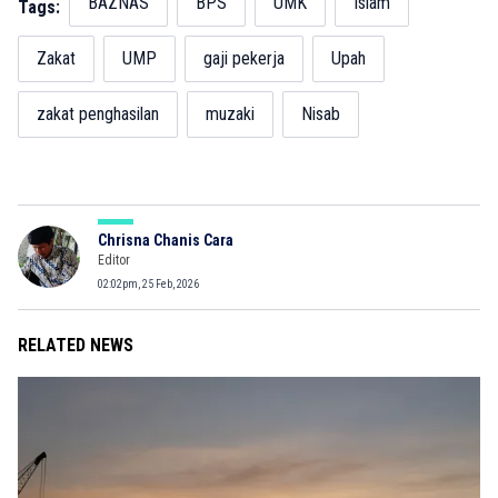
BAZNAS
BPS
UMK
Islam
Tags:
Zakat
UMP
gaji pekerja
Upah
zakat penghasilan
muzaki
Nisab
Chrisna Chanis Cara
Editor
02:02pm, 25 Feb, 2026
RELATED NEWS