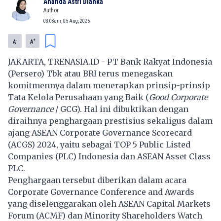
Ananda Astri Dianka
Author
08:08am, 05 Aug, 2025
-
+
A
A
JAKARTA,
TRENASIA.ID
- PT Bank Rakyat Indonesia
(Persero) Tbk atau BRI terus menegaskan
komitmennya dalam menerapkan prinsip-prinsip
Tata Kelola Perusahaan yang Baik (
Good Corporate
Governance
/ GCG). Hal ini dibuktikan dengan
diraihnya penghargaan prestisius sekaligus dalam
ajang ASEAN Corporate Governance Scorecard
(ACGS) 2024, yaitu sebagai TOP 5 Public Listed
Companies (PLC) Indonesia dan ASEAN Asset Class
PLC.
Penghargaan tersebut diberikan dalam acara
Corporate Governance Conference and Awards
yang diselenggarakan oleh ASEAN Capital Markets
Forum (ACMF) dan Minority Shareholders Watch