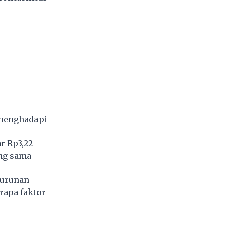
 menghadapi
r Rp3,22
ang sama
nurunan
erapa faktor