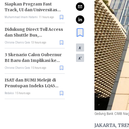
Siapkan Program Fast
Track, UI dan Universitas
Agung Podomoro Jalin
Muhammad Imam Hatami
11 hours ago
Kemitraan
Didukung Direct Toll Access
dan Shuttle Bus,
Paramount Petals Kian
Chrisna Chanis Cara
13 hours ago
Prospektif
-
A
3 Skenario Calon Gubernur
+
A
BI Baru dan Implikasi ke
Pasar
Chrisna Chanis Cara
15 hours ago
ISAT dan BUMI Melejit di
Penutupan Indeks LQ45
Hari Ini
Redaksi
15 hours ago
Gedung Bank CIMB Niaga 
JAKARTA, TREN