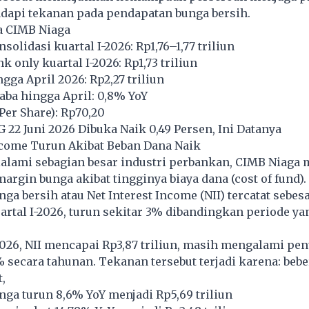
api tekanan pada pendapatan bunga bersih.
a CIMB Niaga
solidasi kuartal I-2026: Rp1,76–1,77 triliun
k only kuartal I-2026: Rp1,73 triliun
gga April 2026: Rp2,27 triliun
ba hingga April: 0,8% YoY
Per Share): Rp70,20
G 22 Juni 2026 Dibuka Naik 0,49 Persen, Ini Datanya
ncome Turun Akibat Beban Dana Naik
ialami sebagian besar industri perbankan, CIMB Niaga
argin bunga akibat tingginya biaya dana (cost of fund).
ga bersih atau Net Interest Income (NII) tercatat sebesa
uartal I-2026, turun sekitar 3% dibandingkan periode y
026, NII mencapai Rp3,87 triliun, masih mengalami pe
1% secara tahunan. Tekanan tersebut terjadi karena: beb
,
ga turun 8,6% YoY menjadi Rp5,69 triliun