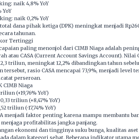
king: naik 4,8% YoY
% YoY
ing: naik 0,2% YoY
 total dana pihak ketiga (DPK) meningkat menjadi Rp260,
ecara tahunan.
kor Tertinggi
ncapaian paling menonjol dari CIMB Niaga adalah penin
ah atau CASA (Current Account Savings Account). Nilai
,3 triliun, meningkat 12,2% dibandingkan tahun sebel
 tersebut, rasio CASA mencapai 73,9%, menjadi level te
catat perseroan.
K CIMB Niaga
triliun (+19,76% YoY)
,33 triliun (+8,47% YoY)
52 triliun (-17,74% YoY)
A menjadi faktor penting karena mampu membantu b
 menjaga profitabilitas jangka panjang.
angan ekonomi dan tingginya suku bunga, kualitas ase
rada dalam kategori sehat. Beberapa indikator utama 