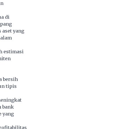
an
a di
opang
 aset yang
dalam
h estimasi
miten
 bersih
un tipis
 meningkat
h bank
e yang
fitabilitas