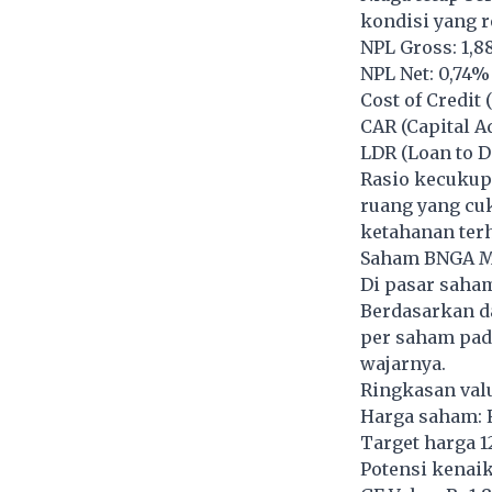
kondisi yang re
NPL Gross: 1,
NPL Net: 0,74%
Cost of Credit 
CAR (Capital A
LDR (Loan to D
Rasio kecukup
ruang yang cu
ketahanan terh
Saham BNGA Ma
Di pasar saham
Berdasarkan da
per saham pada
wajarnya.
Ringkasan val
Harga saham: 
Target harga 12
Potensi kenaik