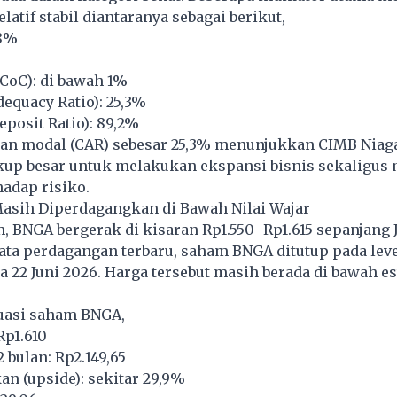
latif stabil diantaranya sebagai berikut,
88%
(CoC): di bawah 1%
dequacy Ratio): 25,3%
eposit Ratio): 89,2%
an modal (CAR) sebesar 25,3% menunjukkan CIMB Niag
kup besar untuk melakukan ekspansi bisnis sekaligus
adap risiko.
sih Diperdagangkan di Bawah Nilai Wajar
, BNGA bergerak di kisaran Rp1.550–Rp1.615 sepanjang J
ta perdagangan terbaru, saham BNGA ditutup pada leve
 22 Juni 2026. Harga tersebut masih berada di bawah es
uasi saham BNGA,
Rp1.610
 bulan: Rp2.149,65
an (upside): sekitar 29,9%