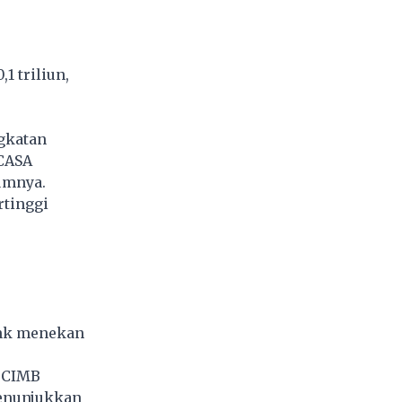
1 triliun,
gkatan
 CASA
umnya.
rtinggi
ank menekan
t CIMB
menunjukkan