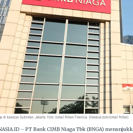
di kawasan Sudirman, Jakarta. Foto: Ismail Pohan/TrenAsia
(trenasia.com/Ismail Pohan)
ASIA.ID – PT Bank CIMB Niaga Tbk (BNGA) menunjuk