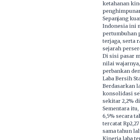
ketahanan kine
penghimpunan 
Sepanjang kuar
Indonesia ini 
pertumbuhan pe
terjaga, serta
sejarah perser
Di sisi pasar
nilai wajarnya
perbankan deng
Laba Bersih S
Berdasarkan l
konsolidasi seb
sekitar 2,2% 
Sementara itu,
6,5% secara ta
tercatat Rp2,2
sama tahun lal
Kinerja laba 