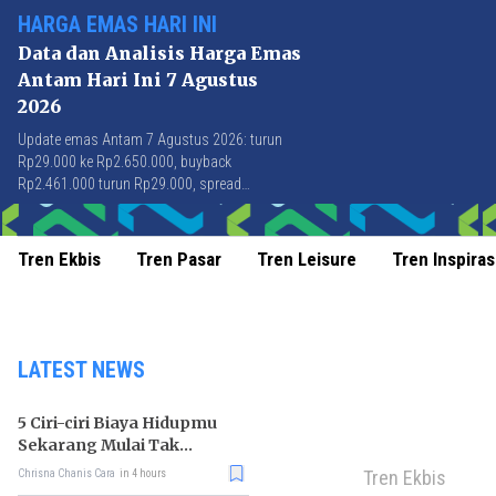
HARGA EMAS HARI INI
Data dan Analisis Harga Emas
Antam Hari Ini 7 Agustus
2026
Update emas Antam 7 Agustus 2026: turun
Rp29.000 ke Rp2.650.000, buyback
Rp2.461.000 turun Rp29.000, spread
Rp189.000 stabil di level terbaik sejak April
2026.
Tren Ekbis
Tren Pasar
Tren Leisure
Tren Inspiras
LATEST NEWS
5 Ciri-ciri Biaya Hidupmu
Sekarang Mulai Tak
Terkendali
Tren Ekbis
Chrisna Chanis Cara
in 4 hours