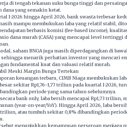
rja di tengah tekanan suku bunga tinggi dan persaing
dana yang semakin ketat.
tal I-2026 hingga April 2026, bank swasta terbesar kedu
masih mampu membukukan laba yang relatif stabil, dit
ndapatan berbasis komisi (fee-based income), kualitas
 rasio dana murah (CASA) yang mencapai level tertinggi 
oan.
 modal, saham BNGA juga masih diperdagangkan di bawa
, sehingga menarik perhatian investor yang mencari e
an fundamental kuat dan valuasi relatif murah.
tabil Meski Margin Bunga Tertekan
aporan keuangan terbaru, CIMB Niaga membukukan laba
esar sekitar Rp1,76–1,77 triliun pada kuartal I-2026, tur
dibandingkan periode yang sama tahun sebelumnya.
 secara bank only, laba bersih mencapai Rp1,73 triliun,
hunan (year-on-year/YoY). Hingga April 2026, laba bersi
7 triliun, atau tumbuh sekitar 0,8% dibandingkan period
u.
tersebut menunjukkan kemampuan perseroan menjaga pro