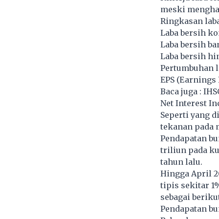
meski menghad
Ringkasan lab
Laba bersih kon
Laba bersih ban
Laba bersih hin
Pertumbuhan la
EPS (Earnings 
Baca juga :
IHS
Net Interest I
Seperti yang d
tekanan pada m
Pendapatan bun
triliun pada k
tahun lalu.
Hingga April 2
tipis sekitar 
sebagai berikut
Pendapatan bun