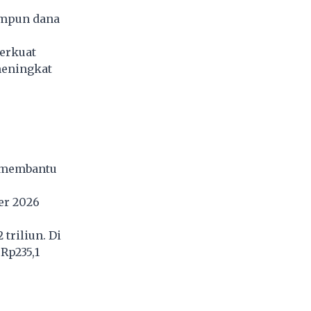
impun dana
erkuat
meningkat
g membantu
er 2026
triliun. Di
Rp235,1