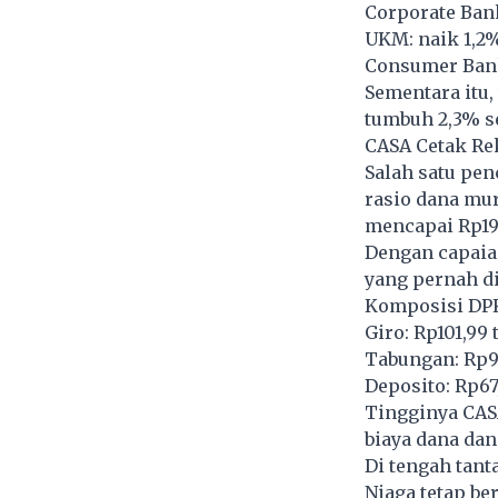
Corporate Ban
UKM: naik 1,2
Consumer Bank
Sementara itu,
tumbuh 2,3% s
CASA Cetak Re
Salah satu pe
rasio dana mur
mencapai Rp192
Dengan capaian
yang pernah di
Komposisi DP
Giro: Rp101,99 
Tabungan: Rp90
Deposito: Rp67,
Tingginya CAS
biaya dana dan
Di tengah tant
Niaga tetap be