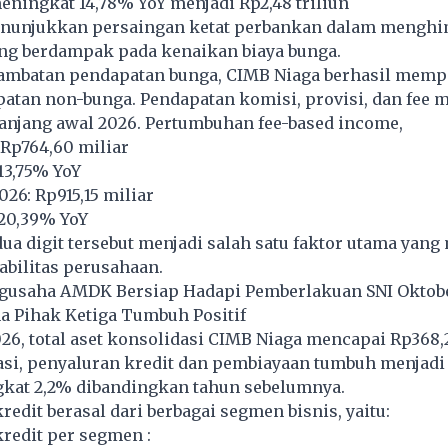
ningkat 14,78% YoY menjadi Rp2,48 triliun
enunjukkan persaingan ketat perbankan dalam mengh
ng berdampak pada kenaikan biaya bunga.
lambatan pendapatan bunga, CIMB Niaga berhasil memp
atan non-bunga. Pendapatan komisi, provisi, dan fee 
anjang awal 2026. Pertumbuhan fee-based income,
: Rp764,60 miliar
13,75% YoY
026: Rp915,15 miliar
20,39% YoY
a digit tersebut menjadi salah satu faktor utama yan
abilitas perusahaan.
gusaha AMDK Bersiap Hadapi Pemberlakuan SNI Oktob
a Pihak Ketiga Tumbuh Positif
026, total aset konsolidasi CIMB Niaga mencapai Rp368,2 
asi, penyaluran kredit dan pembiayaan tumbuh menjadi 
ngkat 2,2% dibandingkan tahun sebelumnya.
edit berasal dari berbagai segmen bisnis, yaitu:
redit per segmen :