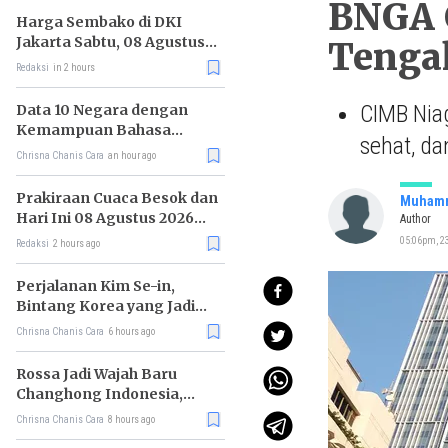
BNGA 
Harga Sembako di DKI
Jakarta Sabtu, 08 Agustus
Tenga
2026, Daging Kambing
Redaksi
in 2 hours
Naik, Bawang Merah Turun
CIMB Niag
Data 10 Negara dengan
Kemampuan Bahasa
sehat, da
Inggris Terbaik
Chrisna Chanis Cara
an hour ago
Prakiraan Cuaca Besok dan
Muhamm
Hari Ini 08 Agustus 2026
Author
untuk Wilayah DKI Jakarta
05:06pm, 2
Redaksi
2 hours ago
Perjalanan Kim Se-in,
Bintang Korea yang Jadi
Kurir Makanan
Chrisna Chanis Cara
6 hours ago
Rossa Jadi Wajah Baru
Changhong Indonesia,
Garansi Produk Kini
Chrisna Chanis Cara
8 hours ago
Sampai 25 Tahun