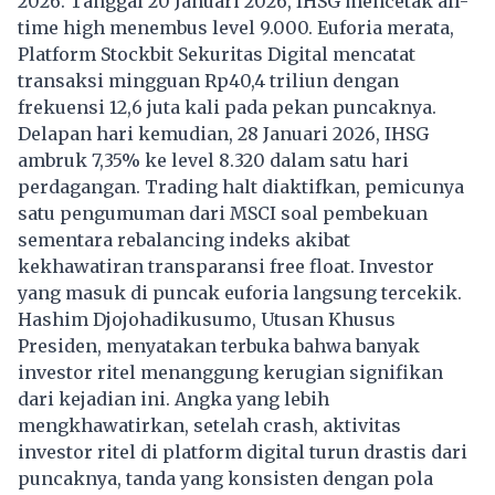
2026. Tanggal 20 Januari 2026,
IHSG
mencetak all-
time high menembus level 9.000. Euforia merata,
Platform Stockbit Sekuritas Digital mencatat
transaksi mingguan Rp40,4 triliun dengan
frekuensi 12,6 juta kali pada pekan puncaknya.
Delapan hari kemudian, 28 Januari 2026, IHSG
ambruk 7,35% ke level 8.320 dalam satu hari
perdagangan. Trading halt diaktifkan, pemicunya
satu pengumuman dari MSCI soal pembekuan
sementara rebalancing indeks akibat
kekhawatiran transparansi free float. Investor
yang masuk di puncak euforia langsung tercekik.
Hashim Djojohadikusumo, Utusan Khusus
Presiden, menyatakan terbuka bahwa banyak
investor ritel menanggung kerugian signifikan
dari kejadian ini. Angka yang lebih
mengkhawatirkan, setelah crash, aktivitas
investor ritel di platform digital turun drastis dari
puncaknya, tanda yang konsisten dengan pola