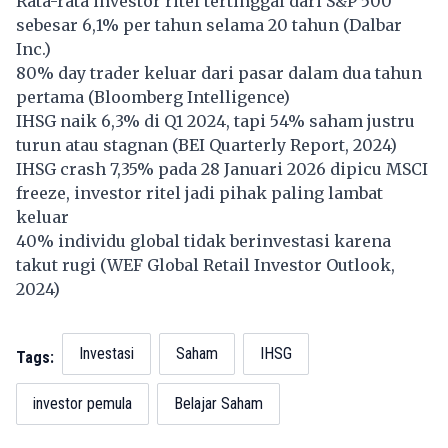
Rata-rata investor ritel tertinggal dari S&P 500
sebesar 6,1% per tahun selama 20 tahun (Dalbar
Inc.)
80% day trader keluar dari pasar dalam dua tahun
pertama (Bloomberg Intelligence)
IHSG
naik 6,3% di Q1 2024, tapi 54% saham justru
turun atau stagnan (BEI Quarterly Report, 2024)
IHSG crash 7,35% pada 28 Januari 2026 dipicu MSCI
freeze, investor ritel jadi pihak paling lambat
keluar
40% individu global tidak berinvestasi karena
takut rugi (WEF Global Retail Investor Outlook,
2024)
Investasi
Saham
IHSG
Tags:
investor pemula
Belajar Saham