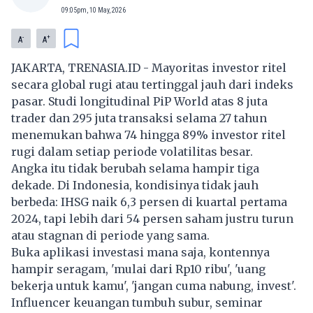
09:05pm, 10 May, 2026
-
+
A
A
JAKARTA, TRENASIA.ID - Mayoritas investor ritel
secara global rugi atau tertinggal jauh dari indeks
pasar. Studi longitudinal PiP World atas 8 juta
trader dan 295 juta transaksi selama 27 tahun
menemukan bahwa 74 hingga 89% investor ritel
rugi dalam setiap periode volatilitas besar.
Angka itu tidak berubah selama hampir tiga
dekade. Di Indonesia, kondisinya tidak jauh
berbeda: IHSG naik 6,3 persen di kuartal pertama
2024, tapi lebih dari 54 persen saham justru turun
atau stagnan di periode yang sama.
Buka aplikasi investasi mana saja, kontennya
hampir seragam, 'mulai dari Rp10 ribu', 'uang
bekerja untuk kamu', 'jangan cuma nabung, invest'.
Influencer keuangan tumbuh subur, seminar