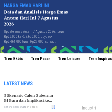
HARGA EMAS HARI INI
Data dan Analisis Harga Emas
Antam Hari Ini 7 Agustus
2026
Update emas Antam 7 Agustus 2026: turun
Rp29.000 ke Rp2.650.000, buyback
Rp2.461.000 turun Rp29.000, spread
Rp189.000 stabil di level terbaik sejak April
2026.
Tren Ekbis
Tren Pasar
Tren Leisure
Tren Inspiras
LATEST NEWS
3 Skenario Calon Gubernur
BI Baru dan Implikasi ke
Pasar
Industri
Chrisna Chanis Cara
in 7 hours