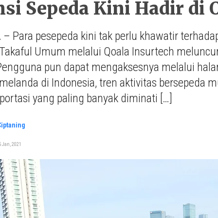
si Sepeda Kini Hadir di
 Para pesepeda kini tak perlu khawatir terhad
 Takaful Umum melalui Qoala Insurtech meluncur
Pengguna pun dapat mengaksesnya melalui halama
elanda di Indonesia, tren aktivitas bersepeda m
portasi yang paling banyak diminati […]
Ciptaning
 Jan, 2021