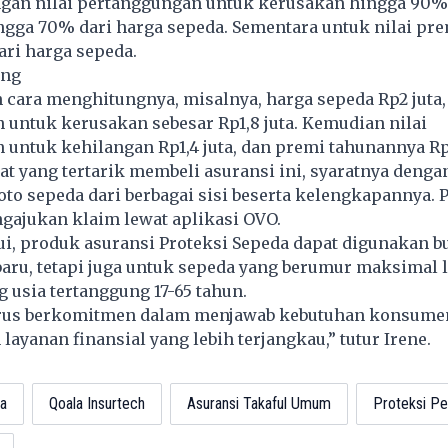
engan nilai pertanggungan untuk kerusakan hingga 90%
ngga 70% dari harga sepeda. Sementara untuk nilai pr
ari harga sepeda.
ung
cara menghitungnya, misalnya, harga sepeda Rp2 juta,
untuk kerusakan sebesar Rp1,8 juta. Kemudian nilai
untuk kehilangan Rp1,4 juta, dan premi tahunannya Rp
t yang tertarik membeli asuransi ini, syaratnya denga
to sepeda dari berbagai sisi beserta kelengkapannya.
gajukan klaim lewat aplikasi OVO.
ui, produk asuransi Proteksi Sepeda dapat digunakan 
aru, tetapi juga untuk sepeda yang berumur maksimal 
 usia tertanggung 17-65 tahun.
rus berkomitmen dalam menjawab kebutuhan konsume
ayanan finansial yang lebih terjangkau,” tutur Irene.
a
Qoala Insurtech
Asuransi Takaful Umum
Proteksi P