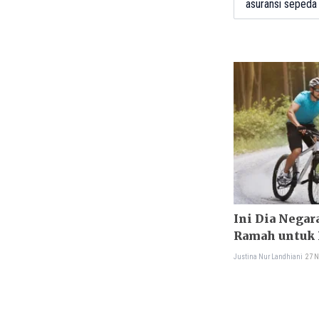
asuransi sepeda
Ini Dia Negar
Ramah untuk 
Indonesia?
Justina Nur Landhiani
27 N