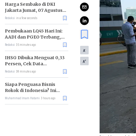
Harga Sembako di DKI
Jakarta Jumat, 07 Agustus
2026, Daging Sapi Naik, Gas
Redaksi
in a few seconds
Elpiji 3kg Turun
Pembukaan LQ45 Hari Ini:
AADI dan PGEO Terbang,
HRTA Tiarap
Redaksi
35 minutes ago
-
A
IHSG Dibuka Menguat 0,33
+
A
Persen, Cek Data
Lengkapnya
Redaksi
38 minutes ago
Siapa Penguasa Bisnis
Rokok di Indonesia? Ini
Daftar Raja Industri
Muhammad Imam Hatami
3 hours ago
Tembakau