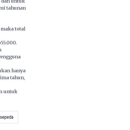
 dan untuk
emi tahunan
 maka total
55.000.
n
 Pengguna
bukan hanya
lima tahun,
n untuk
esepeda