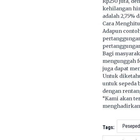
Rp250 juta, d
kehilangan hi
adalah 2,75% d
Cara Menghit
Adapun contoh 
pertanggungan 
pertanggungan 
Bagi masyaraka
mengunggah fo
juga dapat men
Untuk diketah
untuk sepeda b
dengan rentang
“Kami akan te
menghadirkan l
Peseped
Tags: