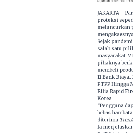
Sejumlah pesepeda berist
JAKARTA – Par
proteksi sepe
meluncurkan p
mengaksesnya 
Sejak pandemi 
salah satu pil
masyarakat. V
pihaknya ber
membeli
produ
11 Bank Biayai
PTPP Hingga Me
Rilis Rapid F
Korea
“Pengguna dap
bebas hambata
diterima
TrenA
Ia menjelaska