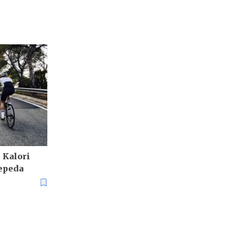
 Kalori
epeda