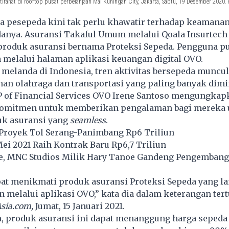
irahat di rooftop pusat perbelanjaan Mal Kuningan City, Jakarta, Sabtu, 19 Desember 2020. 
a pesepeda kini tak perlu khawatir terhadap keamana
danya. Asuransi Takaful Umum melalui Qoala Insurtech
roduk asuransi bernama Proteksi Sepeda. Pengguna p
melalui halaman aplikasi keuangan digital
OVO
.
melanda di Indonesia, tren aktivitas bersepeda muncu
ihan olahraga dan transportasi yang paling banyak dimi
P of Financial Services OVO Irene Santoso mengungkap
komitmen untuk memberikan pengalaman bagi mereka 
k asuransi
yang
seamless
.
 Proyek Tol Serang-Panimbang Rp6 Triliun
i 2021 Raih Kontrak Baru Rp6,7 Triliun
ire, MNC Studios Milik Hary Tanoe Gandeng Pengemban
at menikmati produk asuransi Proteksi Sepeda yang la
n melalui
aplikasi OVO
,” kata dia dalam keterangan tert
sia.com,
Jumat, 15 Januari 2021.
n, produk asuransi ini dapat menanggung harga sepeda