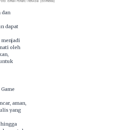
Foto: Ismail Pohan/TrenAsia
(Istimewa)
n dan
un dapat
l menjadi
nati oleh
kan,
untuk
g Game
ncar, aman,
ulis yang
 hingga