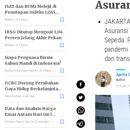
Asuran
ISAT dan BUMI Melejit di
Penutupan Indeks LQ45
Hari Ini
JAKARTA –
Redaksi
in 7 hours
Asuransi
IHSG Ditutup Menguat 1,04
Persen Jelang Akhir Pekan
Sepeda. 
Redaksi
in 7 hours
pandemi m
dan trans
Siapa Penguasa Bisnis
Sabun Mandi di Indonesia?
Muhammad Imam Hatami
in 5 hours
Aprilia 
Author
OCBC Dorong Perubahan
01:01pm, 15
Gaya Hidup Berkelanjutan
melalui Program RISE
Panji Asmoro
in an hour
Data dan Analisis Harga
Emas Antam Hari Ini 7
Agustus 2026
Chrisna Chanis Cara
in 22 minutes