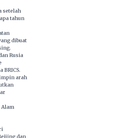
 setelah
apa tahun
atan
yang dibuat
sing.
dan Rusia
e
ra BRICS.
impin arah
butkan
ar
n Alam
ri
eijing dan