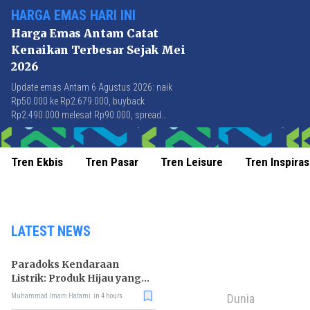
HARGA EMAS HARI INI
Harga Emas Antam Catat
Kenaikan Terbesar Sejak Mei
2026
Update emas Antam 6 Agustus 2026: naik
Rp50.000 ke Rp2.679.000, buyback
Rp2.490.000 melesat Rp90.000, spread
Rp189.000 tersempit sejak awal April 2026.
Tren Ekbis
Tren Pasar
Tren Leisure
Tren Inspiras
LATEST NEWS
Paradoks Kendaraan
Listrik: Produk Hijau yang
Ancam Hutan Tropis
Dunia
Muhammad Imam Hatami
in 4 hours