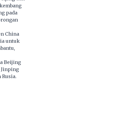
erkembang
ng pada
orongan
en China
ia untuk
bantu,
a Beijing
 Jinping
 Rusia.