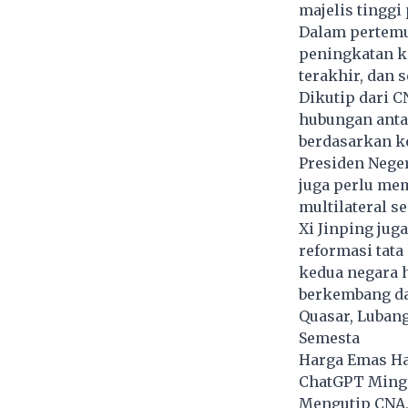
majelis tingg
Dalam pertemua
peningkatan k
terakhir, dan 
Dikutip dari C
hubungan antar
berdasarkan k
Presiden Neger
juga perlu me
multilateral s
Xi Jinping ju
reformasi tata
kedua negara 
berkembang da
Quasar, Luban
Semesta
Harga Emas Ha
ChatGPT Mingg
Mengutip CNA,