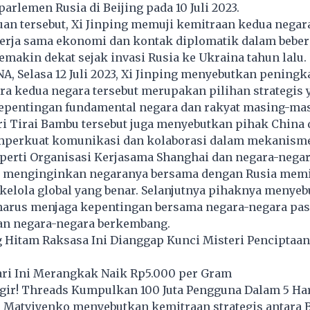
i parlemen
Rusia
di Beijing pada 10 Juli 2023.
n tersebut, Xi Jinping memuji kemitraan kedua negara
erja sama ekonomi dan kontak diplomatik dalam beber
semakin dekat sejak invasi Rusia ke Ukraina tahun lalu.
NA, Selasa 12 Juli 2023, Xi Jinping menyebutkan peningk
a kedua negara tersebut merupakan pilihan strategis 
epentingan fundamental negara dan rakyat masing-ma
i Tirai Bambu tersebut juga menyebutkan pihak China 
mperkuat komunikasi dan kolaborasi dalam mekanism
eperti Organisasi Kerjasama Shanghai dan negara-nega
ga menginginkan negaranya bersama dengan Rusia mem
 kelola global yang benar. Selanjutnya pihaknya menye
harus menjaga kepentingan bersama negara-negara pas
n negara-negara berkembang.
g Hitam Raksasa Ini Dianggap Kunci Misteri Penciptaa
ri Ini Merangkak Naik Rp5.000 per Gram
ir! Threads Kumpulkan 100 Juta Pengguna Dalam 5 Ha
 Matviyenko menyebutkan kemitraan strategis antara B