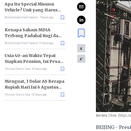
Apa Itu Special Mission
Vehicle? Unit yang Harus
Bereskan Utang Whoosh
Muhammad Imam Hatami
7 hours ago
Rp116 T
Kenapa Saham MDIA
Terbang Padahal Rugi dan
Terlilit Utang?
Muhammad Imam Hatami
9 hours ago
-
A
Usia 40-an Waktu Tepat
+
A
Siapkan Pensiun, Ini Pesan
Rhenald Kasali
Chrisna Chanis Cara
10 hours ago
Menguat, 1 Dolar AS Berapa
Rupiah Hari Ini 6 Agustus
2026?
Chrisna Chanis Cara
12 hours ago
Bendera China
(https:/
BEIJING - Pre