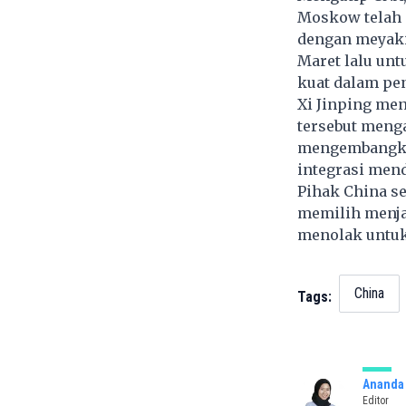
Moskow telah 
dengan meyaki
Maret lalu un
kuat dalam pe
Xi Jinping me
tersebut menga
mengembangkan
integrasi mend
Pihak China se
memilih menjad
menolak untuk
China
Tags:
Ananda 
Editor