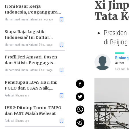
Xi Jin
Ironi Pasar Kerja
Indonesia, Pengangguran
Tata K
Didominasi Lulusan SMK
Muhammad Imam Hatami
an hour ago
Presiden 
Siapa Raja Logistik
Indonesia? Ini Daftar
di Beijin
Pemimpin Pasarnya
Muhammad Imam Hatami
2 hours ago
Profil Feri Amsari, Dosen
Bintang
dan Aktivis Penggagas
Author
Kabinet Bayangan
07:07am, 12
Muhammad Imam Hatami
4 hours ago
Penutupan LQ45 Hari Ini:
PGEO dan CUAN Naik,
MBMA Turun
Redaksi
5 hours ago
IHSG Ditutup Turun, TMPO
dan FAST Malah Melesat
Redaksi
5 hours ago