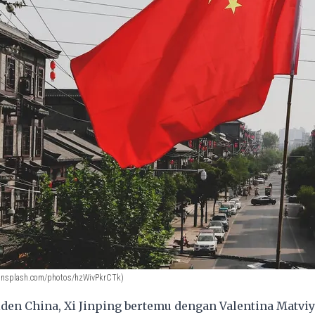
/unsplash.com/photos/hzWivPkrCTk)
siden
China
, Xi Jinping bertemu dengan Valentina Matvi