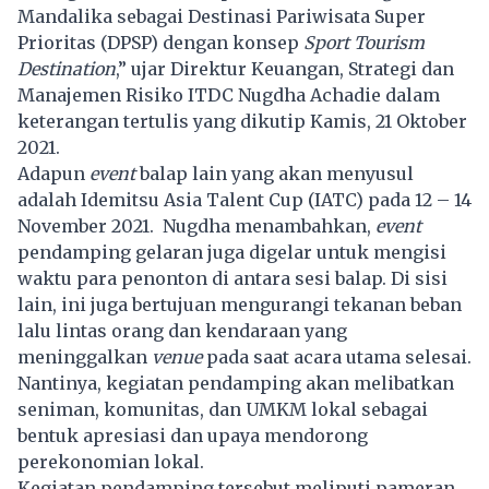
Mandalika sebagai Destinasi Pariwisata Super
Prioritas (DPSP) dengan konsep
Sport Tourism
Destination
,” ujar Direktur Keuangan, Strategi dan
Manajemen Risiko ITDC Nugdha Achadie dalam
keterangan tertulis yang dikutip Kamis, 21 Oktober
2021.
Adapun
event
balap lain yang akan menyusul
adalah Idemitsu Asia Talent Cup (IATC) pada 12 – 14
November 2021. Nugdha menambahkan,
event
pendamping gelaran juga digelar untuk mengisi
waktu para penonton di antara sesi balap. Di sisi
lain, ini juga bertujuan mengurangi tekanan beban
lalu lintas orang dan kendaraan yang
meninggalkan
venue
pada saat acara utama selesai.
Nantinya, kegiatan pendamping akan melibatkan
seniman, komunitas, dan UMKM lokal sebagai
bentuk apresiasi dan upaya mendorong
perekonomian lokal.
Kegiatan pendamping tersebut meliputi pameran