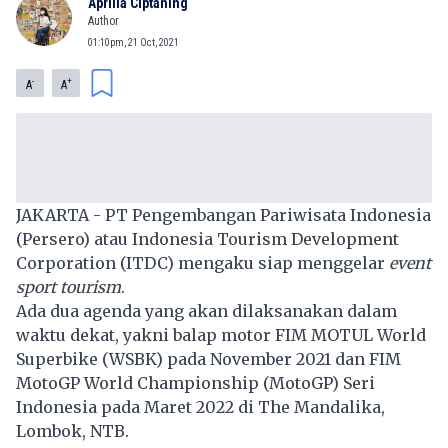
Aprilia Ciptaning
Author
01:10pm, 21 Oct, 2021
-
+
A
A
Loading...
JAKARTA -
PT Pengembangan Pariwisata Indonesia
(Persero)
atau Indonesia Tourism Development
Corporation (
ITDC
) mengaku siap menggelar
event
sport tourism
.
Ada dua agenda yang akan dilaksanakan dalam
waktu dekat, yakni balap motor FIM MOTUL World
Superbike (
WSBK
) pada November 2021 dan FIM
MotoGP World Championship (
MotoGP
) Seri
Indonesia pada Maret 2022 di The Mandalika,
Lombok, NTB.