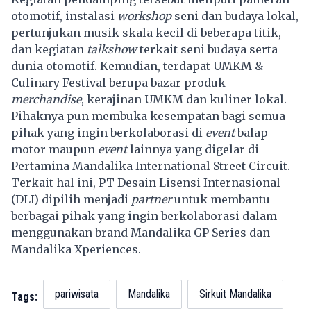
otomotif, instalasi
workshop
seni dan budaya lokal,
pertunjukan musik skala kecil di beberapa titik,
dan kegiatan
talkshow
terkait seni budaya serta
dunia otomotif. Kemudian, terdapat UMKM &
Culinary Festival berupa bazar produk
merchandise
, kerajinan UMKM dan kuliner lokal.
Pihaknya pun membuka kesempatan bagi semua
pihak yang ingin berkolaborasi di
event
balap
motor maupun
event
lainnya yang digelar di
Pertamina Mandalika International Street Circuit.
Terkait hal ini, PT Desain Lisensi Internasional
(DLI) dipilih menjadi
partner
untuk membantu
berbagai pihak yang ingin berkolaborasi dalam
menggunakan brand Mandalika GP Series dan
Mandalika Xperiences.
pariwisata
Mandalika
Sirkuit Mandalika
Tags: