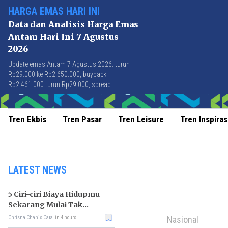
HARGA EMAS HARI INI
Data dan Analisis Harga Emas
Antam Hari Ini 7 Agustus
2026
Update emas Antam 7 Agustus 2026: turun
Rp29.000 ke Rp2.650.000, buyback
Rp2.461.000 turun Rp29.000, spread
Rp189.000 stabil di level terbaik sejak April
2026.
Tren Ekbis
Tren Pasar
Tren Leisure
Tren Inspiras
LATEST NEWS
5 Ciri-ciri Biaya Hidupmu
Sekarang Mulai Tak
Terkendali
Nasional
Chrisna Chanis Cara
in 4 hours