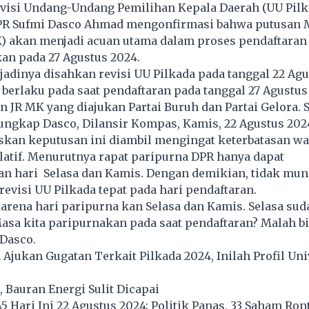
visi Undang-Undang Pemilihan Kepala Daerah (UU Pilk
DPR Sufmi Dasco Ahmad mengonfirmasi bahwa putusan
K) akan menjadi acuan utama dalam proses pendaftaran
an pada 27 Agustus 2024.
jadinya disahkan revisi UU Pilkada pada tanggal 22 Agu
 berlaku pada saat pendaftaran pada tanggal 27 Agustus
n JR MK yang diajukan Partai Buruh dan Partai Gelora. 
 ungkap Dasco, Dilansir Kompas, Kamis, 22 Agustus 202
skan keputusan ini diambil mengingat keterbatasan wa
latif. Menurutnya rapat paripurna DPR hanya dapat
an hari Selasa dan Kamis. Dengan demikian, tidak mu
visi UU Pilkada tepat pada hari pendaftaran.
arena hari paripurna kan Selasa dan Kamis. Selasa sud
asa kita paripurnakan pada saat pendaftaran? Malah b
Dasco.
jukan Gugatan Terkait Pilkada 2024, Inilah Profil Uni
 Bauran Energi Sulit Dicapai
 Hari Ini 22 Agustus 2024: Politik Panas, 33 Saham Ron