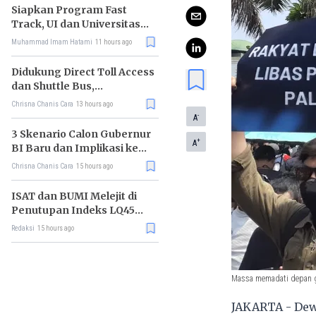
Siapkan Program Fast
Track, UI dan Universitas
Agung Podomoro Jalin
Muhammad Imam Hatami
11 hours ago
Kemitraan
Didukung Direct Toll Access
dan Shuttle Bus,
Paramount Petals Kian
Chrisna Chanis Cara
13 hours ago
Prospektif
-
A
3 Skenario Calon Gubernur
+
A
BI Baru dan Implikasi ke
Pasar
Chrisna Chanis Cara
15 hours ago
ISAT dan BUMI Melejit di
Penutupan Indeks LQ45
Hari Ini
Redaksi
15 hours ago
Massa memadati depan ge
JAKARTA - Dew