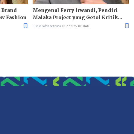
5 Brand
Mengenal Ferry Irwandi, Pendiri
ow Fashion
Malaka Project yang Getol Kritik
Penguasa
Distika Safara Setianda
08 Sep 2025 - 06:00AM