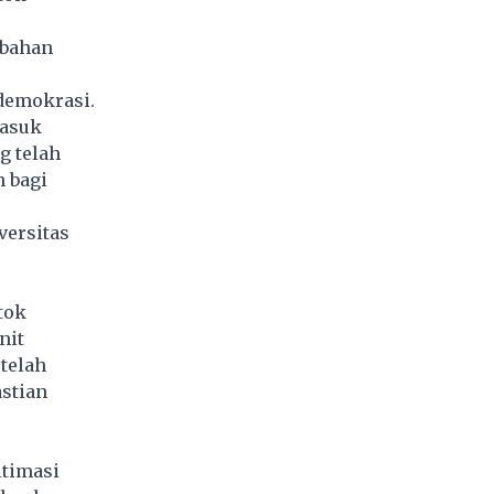
ubahan
demokrasi.
masuk
g telah
 bagi
versitas
tok
nit
telah
stian
timasi