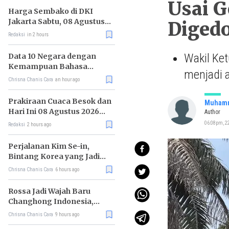
Usai G
Harga Sembako di DKI
Jakarta Sabtu, 08 Agustus
Diged
2026, Daging Kambing
Redaksi
in 2 hours
Naik, Bawang Merah Turun
Wakil Ke
Data 10 Negara dengan
Kemampuan Bahasa
menjadi 
Inggris Terbaik
Chrisna Chanis Cara
an hour ago
Prakiraan Cuaca Besok dan
Muhamm
Hari Ini 08 Agustus 2026
Author
untuk Wilayah DKI Jakarta
06:08pm, 2
Redaksi
2 hours ago
Perjalanan Kim Se-in,
Bintang Korea yang Jadi
Kurir Makanan
Chrisna Chanis Cara
6 hours ago
Rossa Jadi Wajah Baru
Changhong Indonesia,
Garansi Produk Kini
Chrisna Chanis Cara
9 hours ago
Sampai 25 Tahun