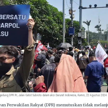
dung DPR RI, Jalan Gatot Subroto dalam aksi Darurat Indonesia, Kamis, 22 Agustus 2024
an Perwakilan Rakyat (DPR) memutuskan tidak melanj