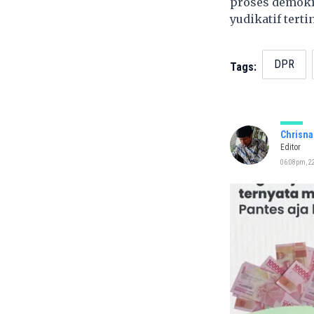
proses demokr
yudikatif terti
DPR
Tags:
Chrisna
Editor
06:08pm, 2