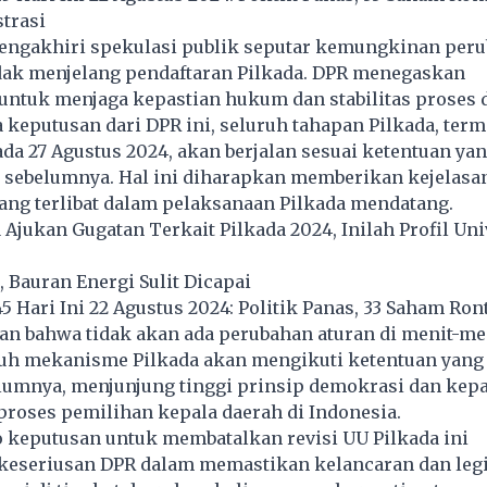
trasi
engakhiri spekulasi publik seputar kemungkinan per
ak menjelang pendaftaran Pilkada. DPR menegaskan
ntuk menjaga kepastian hukum dan stabilitas proses 
keputusan dari DPR ini, seluruh tahapan Pilkada, ter
da 27 Agustus 2024, akan berjalan sesuai ketentuan yan
 sebelumnya. Hal ini diharapkan memberikan kejelasan
ang terlibat dalam pelaksanaan Pilkada mendatang.
jukan Gugatan Terkait Pilkada 2024, Inilah Profil Uni
 Bauran Energi Sulit Dicapai
 Hari Ini 22 Agustus 2024: Politik Panas, 33 Saham Ron
n bahwa tidak akan ada perubahan aturan di menit-me
ruh mekanisme Pilkada akan mengikuti ketentuan yang 
lumnya, menjunjung tinggi prinsip demokrasi dan kepa
roses pemilihan kepala daerah di Indonesia.
 keputusan untuk membatalkan revisi UU Pilkada ini
eseriusan DPR dalam memastikan kelancaran dan legi