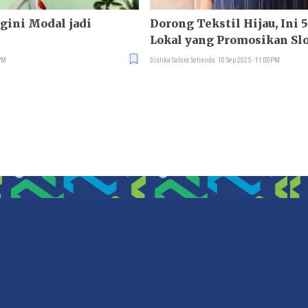
egini Modal jadi
Dorong Tekstil Hijau, Ini 
Lokal yang Promosikan Sl
0PM
Distika Safara Setianda
10 Sep 2025 - 11:00PM