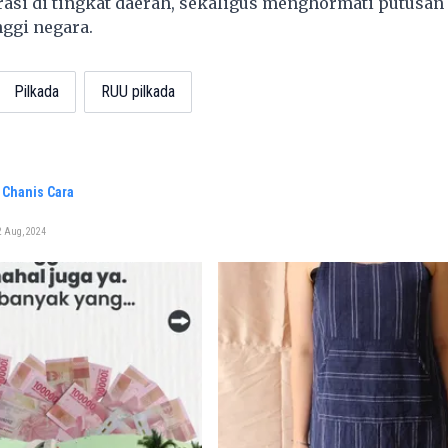
asi di tingkat daerah, sekaligus menghormati putusan
nggi negara.
Pilkada
RUU pilkada
 Chanis Cara
2 Aug, 2024