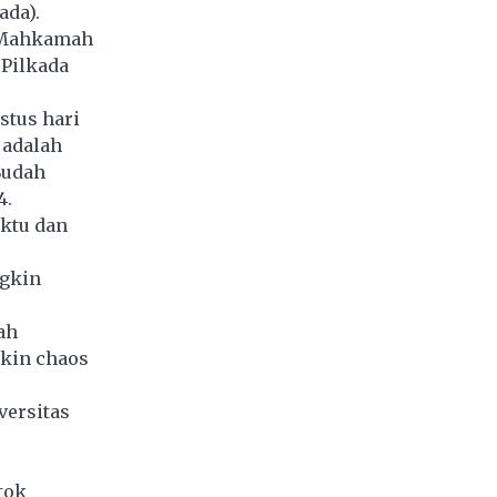
ada).
 Mahkamah
 Pilkada
stus hari
 adalah
Sudah
4.
ktu dan
ngkin
ah
ikin chaos
versitas
tok