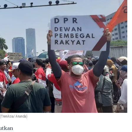
(TrenAsia/ Ananda)
utkan