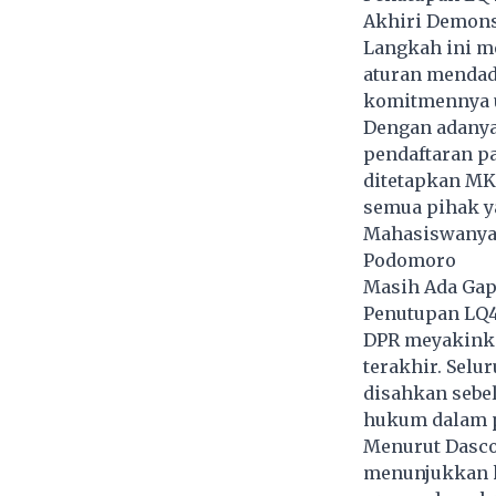
Akhiri Demons
Langkah ini m
aturan mendad
komitmennya u
Dengan adanya 
pendaftaran pa
ditetapkan MK
semua pihak y
Mahasiswanya A
Podomoro
Masih Ada Gap,
Penutupan LQ45
DPR meyakinka
terakhir. Selu
disahkan sebe
hukum dalam p
Menurut Dasco
menunjukkan k