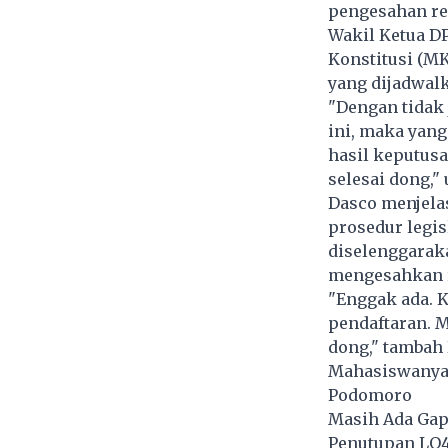
pengesahan re
Wakil Ketua 
Konstitusi (M
yang dijadwalk
"Dengan tidak 
ini, maka yang
hasil keputusa
selesai dong,"
Dasco menjela
prosedur legis
diselenggarak
mengesahkan re
"Enggak ada. K
pendaftaran. M
dong," tambah 
Mahasiswanya A
Podomoro
Masih Ada Gap,
Penutupan LQ45