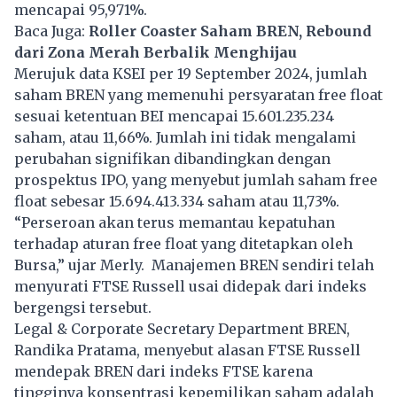
mencapai 95,971%.
Baca Juga:
Roller Coaster Saham BREN, Rebound
dari Zona Merah Berbalik Menghijau
Merujuk data KSEI per 19 September 2024, jumlah
saham BREN yang memenuhi persyaratan free float
sesuai ketentuan BEI mencapai 15.601.235.234
saham, atau 11,66%. Jumlah ini tidak mengalami
perubahan signifikan dibandingkan dengan
prospektus IPO, yang menyebut jumlah saham
free
float
sebesar 15.694.413.334 saham atau 11,73%.
“Perseroan akan terus memantau kepatuhan
terhadap aturan free float yang ditetapkan oleh
Bursa,” ujar Merly. Manajemen BREN sendiri telah
menyurati FTSE Russell usai didepak dari indeks
bergengsi tersebut.
Legal & Corporate Secretary Department BREN,
Randika Pratama, menyebut alasan FTSE Russell
mendepak BREN dari indeks FTSE karena
tingginya konsentrasi kepemilikan saham adalah