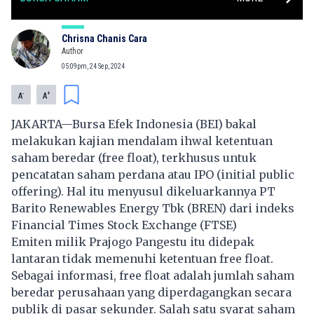
Chrisna Chanis Cara
Author
05:09pm, 24 Sep, 2024
-
+
A
A
JAKARTA—Bursa Efek Indonesia (BEI) bakal
melakukan kajian mendalam ihwal ketentuan
saham beredar (free float), terkhusus untuk
pencatatan saham perdana atau IPO (initial public
offering). Hal itu menyusul dikeluarkannya PT
Barito Renewables Energy Tbk (BREN) dari indeks
Financial Times Stock Exchange (FTSE)
Emiten milik Prajogo Pangestu itu didepak
lantaran tidak memenuhi ketentuan free float.
Sebagai informasi, free float adalah jumlah saham
beredar perusahaan yang diperdagangkan secara
publik di pasar sekunder. Salah satu syarat saham