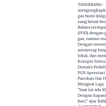
TANGERANG - M
mengungkapka
gas bumi (mig
yang benar-be
Bahwa terdapat
(POD) dengan 
gas, namun ma
Dengan investas
menyerap hing
lokal, dan men
Korupsi Srite
Domain PeduliL
PGN Apresiasi
Pasokan Gas 
Menguat Lagi,
"Saat ini ada 
Dengan kapasit
hari," ujar Ba