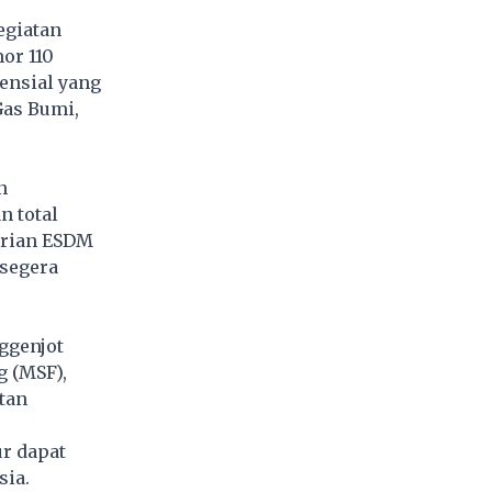
egiatan
or 110
ensial yang
Gas Bumi,
n
n total
erian ESDM
 segera
ggenjot
g (MSF),
tan
ur dapat
ia.