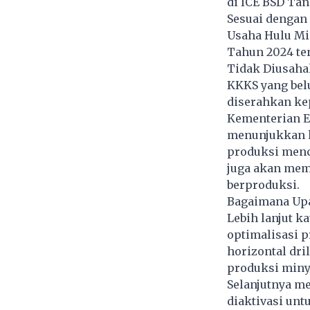
di ICE BSD Tan
Sesuai dengan
Usaha Hulu Mi
Tahun 2024 te
Tidak Diusaha
KKKS yang bel
diserahkan ke
Kementerian E
menunjukkan k
produksi menca
juga akan memf
berproduksi.
Bagaimana Upa
Lebih lanjut k
optimalisasi p
horizontal dri
produksi minya
Selanjutnya me
diaktivasi un