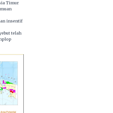
sia Timur
nemuan
n insentif
ebut telah
amplop