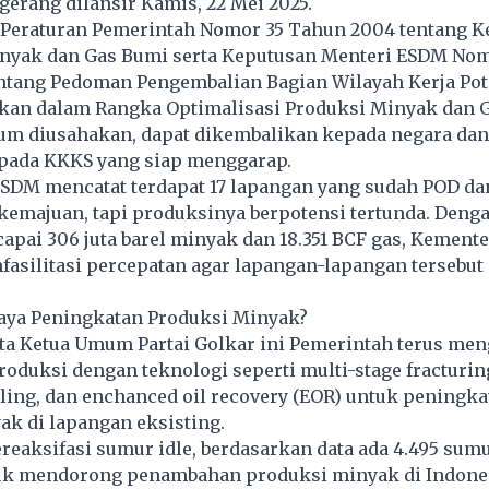
gerang dilansir Kamis, 22 Mei 2025.
 Peraturan Pemerintah Nomor 35 Tahun 2004 tentang K
nyak dan Gas Bumi serta Keputusan Menteri ESDM Nom
ntang Pedoman Pengembalian Bagian Wilayah Kerja Pot
kan dalam Rangka Optimalisasi Produksi Minyak dan 
um diusahakan, dapat dikembalikan kepada negara dan
pada KKKS yang siap menggarap.
SDM mencatat terdapat 17 lapangan yang sudah POD da
emajuan, tapi produksinya berpotensi tertunda. Denga
pai 306 juta barel minyak dan 18.351 BCF gas, Kement
asilitasi percepatan agar lapangan-lapangan tersebut
ya Peningkatan Produksi Minyak?
ata Ketua Umum Partai Golkar ini Pemerintah terus men
roduksi dengan teknologi seperti multi-stage fracturin
lling, dan enchanced oil recovery (EOR) untuk peningka
k di lapangan eksisting.
reaksifasi sumur idle, berdasarkan data ada 4.495 sum
tuk mendorong penambahan produksi minyak di Indones