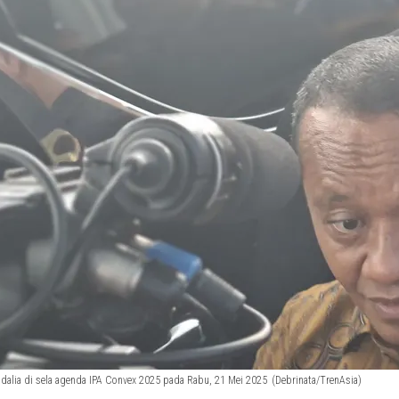
adalia di sela agenda IPA Convex 2025 pada Rabu, 21 Mei 2025
(Debrinata/TrenAsia)