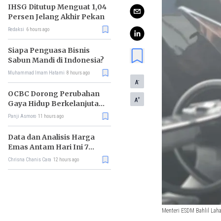
IHSG Ditutup Menguat 1,04
Persen Jelang Akhir Pekan
Redaksi
6 hours ago
Siapa Penguasa Bisnis
Sabun Mandi di Indonesia?
Muhammad Imam Hatami
8 hours ago
-
A
OCBC Dorong Perubahan
+
A
Gaya Hidup Berkelanjutan
melalui Program RISE
Panji Asmoro
11 hours ago
Data dan Analisis Harga
Emas Antam Hari Ini 7
Agustus 2026
Chrisna Chanis Cara
12 hours ago
Menteri ESDM Bahlil Lah