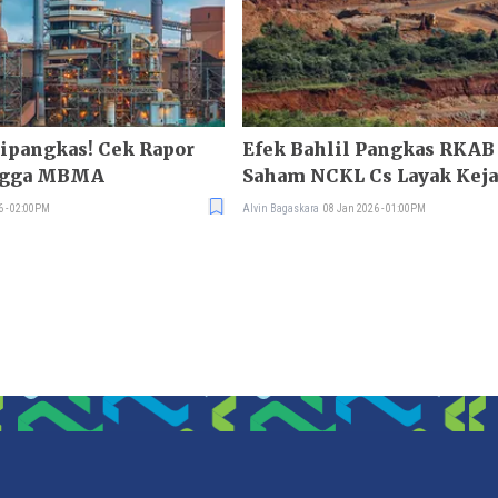
ipangkas! Cek Rapor
Efek Bahlil Pangkas RKAB 
ngga MBMA
Saham NCKL Cs Layak Keja
6 - 02:00PM
Alvin Bagaskara
08 Jan 2026 - 01:00PM