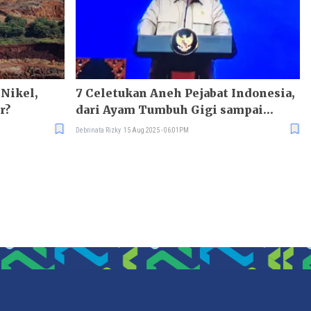
Nikel,
7 Celetukan Aneh Pejabat Indonesia,
r?
dari Ayam Tumbuh Gigi sampai
Serakahnomics
Debrinata Rizky
15 Aug 2025 - 06:01PM