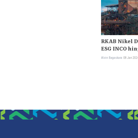
RKAB Nikel D
ESG INCO hi
Alvin Bagaskara
08 Jan 202