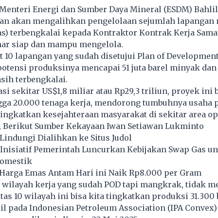
enteri Energi dan Sumber Daya Mineral (ESDM) Bahlil
n akan mengalihkan pengelolaan sejumlah lapangan 
as) terbengkalai kepada Kontraktor Kontrak Kerja Sama
nar siap dan mampu mengelola.
 10 lapangan yang sudah disetujui Plan of Developmen
potensi produksinya mencapai 51 juta barel minyak dan
sih terbengkalai.
i sekitar US$1,8 miliar atau Rp29,3 triliun, proyek ini 
ga 20.000 tenaga kerja, mendorong tumbuhnya usaha 
ingkatkan kesejahteraan masyarakat di sekitar area op
x, Berikut Sumber Kekayaan Iwan Setiawan Lukminto
indungi Dialihkan ke Situs Judol
 Inisiatif Pemerintah Luncurkan Kebijakan Swap Gas u
Domestik
 Harga Emas Antam Hari ini Naik Rp8.000 per Gram
10 wilayah kerja yang sudah POD tapi mangkrak, tidak m
as 10 wilayah ini bisa kita tingkatkan produksi 31.300 
hlil pada Indonesian Petroleum Association (IPA Convex)