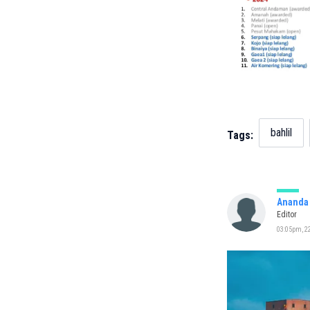
bahlil
Tags:
Ananda 
Editor
03:05pm, 22