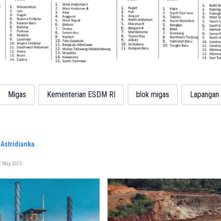
Migas
Kementerian ESDM RI
blok migas
Lapangan
Astridianka
 May, 2025