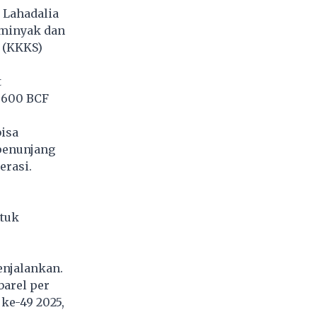
 Lahadalia
minyak dan
 (KKKS)
t
 600 BCF
bisa
penunjang
erasi.
ntuk
enjalankan.
barel per
 ke-49 2025,