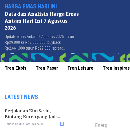
HARGA EMAS HARI INI
Data dan Analisis Harga Emas
Antam Hari Ini 7 Agustus
2026
Update emas Antam 7 Agustus 2026: turun
Rp29.000 ke Rp2.650.000, buyback
Rp2.461.000 turun Rp29.000, spread
Rp189.000 stabil di level terbaik sejak April
2026.
Tren Ekbis
Tren Pasar
Tren Leisure
Tren Inspiras
LATEST NEWS
Perjalanan Kim Se-in,
Bintang Korea yang Jadi
Kurir Makanan
Energi
Chrisna Chanis Cara
in 3 hours