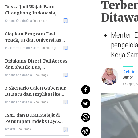
Terben
Rossa Jadi Wajah Baru
Changhong Indonesia,
Ditawa
Garansi Produk Kini
Chrisna Chanis Cara
in an hour
Sampai 25 Tahun
Menteri 
Siapkan Program Fast
Track, UI dan Universitas
pengelola
Agung Podomoro Jalin
Muhammad Imam Hatami
an hour ago
Kemitraan
Kerja Sa
Didukung Direct Toll Access
dan Shuttle Bus,
Debrina
Paramount Petals Kian
Chrisna Chanis Cara
4 hours ago
Author
Prospektif
03:05pm, 22
3 Skenario Calon Gubernur
BI Baru dan Implikasi ke
Pasar
Chrisna Chanis Cara
6 hours ago
ISAT dan BUMI Melejit di
Penutupan Indeks LQ45
Hari Ini
Redaksi
6 hours ago