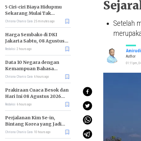
Sejara
5 Ciri-ciri Biaya Hidupmu
Sekarang Mulai Tak
Terkendali
Setelah 
Chrisna Chanis Cara
25 minutes ago
merupakan
Harga Sembako di DKI
Jakarta Sabtu, 08 Agustus
2026, Daging Kambing
Redaksi
2 hours ago
Amirudi
Naik, Bawang Merah Turun
Author
Data 10 Negara dengan
01:11pm, 04
Kemampuan Bahasa
Inggris Terbaik
Chrisna Chanis Cara
6 hours ago
Prakiraan Cuaca Besok dan
Hari Ini 08 Agustus 2026
untuk Wilayah DKI Jakarta
Redaksi
6 hours ago
Perjalanan Kim Se-in,
Bintang Korea yang Jadi
Kurir Makanan
Chrisna Chanis Cara
10 hours ago