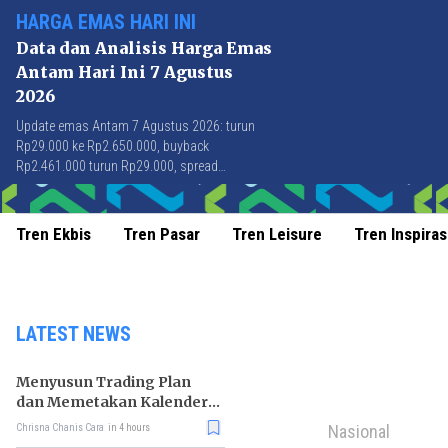
HARGA EMAS HARI INI
Data dan Analisis Harga Emas
Antam Hari Ini 7 Agustus
2026
Update emas Antam 7 Agustus 2026: turun
Rp29.000 ke Rp2.650.000, buyback
Rp2.461.000 turun Rp29.000, spread
Rp189.000 stabil di level terbaik sejak April
2026.
Tren Ekbis
Tren Pasar
Tren Leisure
Tren Inspiras
LATEST NEWS
Menyusun Trading Plan
dan Memetakan Kalender
Ekonomi Mingguan
Nasional
Chrisna Chanis Cara
in 4 hours