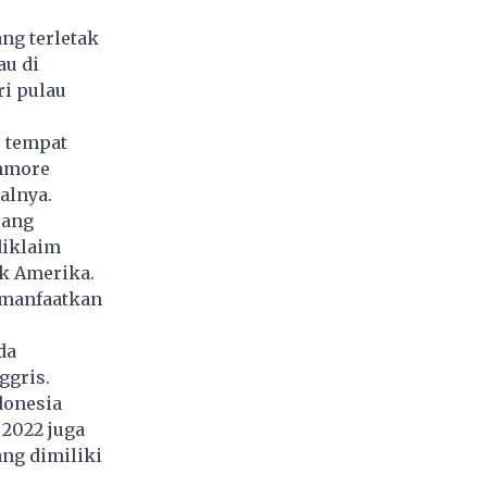
ng terletak
au di
ri pulau
p tempat
shmore
alnya.
rang
diklaim
ik Amerika.
emanfaatkan
da
ggris.
donesia
 2022 juga
ng dimiliki