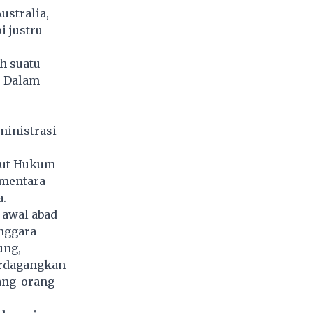
ustralia,
i justru
h suatu
. Dalam
ministrasi
urut Hukum
ementara
a.
 awal abad
enggara
ung,
erdagangkan
rang-orang