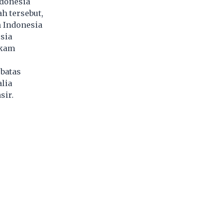
ndonesia
h tersebut,
n Indonesia
sia
akam
batas
lia
sir.