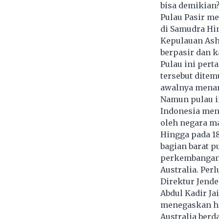
bisa demikian
Pulau Pasir me
di Samudra Hin
Kepulauan Ashm
berpasir dan k
Pulau ini pert
tersebut ditem
awalnya menama
Namun pulau i
Indonesia meny
oleh negara m
Hingga pada 1
bagian barat p
perkembangan 
Australia. Per
Direktur Jende
Abdul Kadir Ja
menegaskan ha
Australia berd