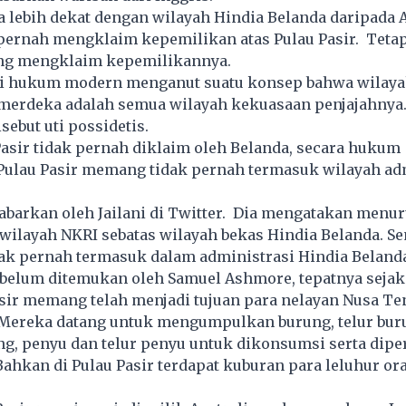
 lebih dekat dengan wilayah Hindia Belanda daripada A
pernah mengklaim kepemilikan atas Pulau Pasir. Tetap
ang mengklaim kepemilikannya.
ui hukum modern menganut suatu konsep bahwa wilaya
 merdeka adalah semua wilayah kekuasaan penjajahnya
sebut uti possidetis.
asir tidak pernah diklaim oleh Belanda, secara hukum
 Pulau Pasir memang tidak pernah termasuk wilayah ad
ijabarkan oleh Jailani di Twitter. Dia mengatakan men
 wilayah NKRI sebatas wilayah bekas Hindia Belanda. S
dak pernah termasuk dalam administrasi Hindia Beland
belum ditemukan oleh Samuel Ashmore, tepatnya sejak
asir memang telah menjadi tujuan para nelayan Nusa T
Mereka datang untuk mengumpulkan burung, telur bur
ng, penyu dan telur penyu untuk dikonsumsi serta dip
 Bahkan di Pulau Pasir terdapat kuburan para leluhur o