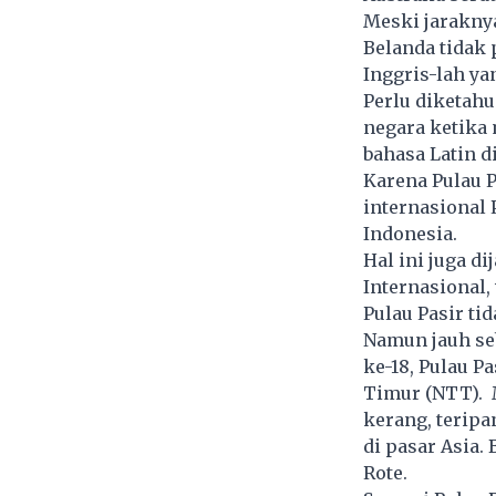
Meski jaraknya
Belanda tidak 
Inggris-lah y
Perlu diketah
negara ketika
bahasa Latin di
Karena Pulau P
internasional
Indonesia.
Hal ini juga d
Internasional,
Pulau Pasir ti
Namun jauh se
ke-18, Pulau P
Timur (NTT). 
kerang, teripa
di pasar Asia.
Rote.