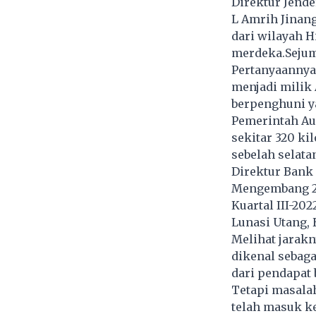
Direktur Jende
L Amrih Jinan
dari wilayah 
merdeka.Sejum
Pertanyaannya 
menjadi milik 
berpenghuni ya
Pemerintah Aus
sekitar 320 kil
sebelah selata
Direktur Bank 
Mengembang 25,
Kuartal III-202
Lunasi Utang, 
Melihat jarakn
dikenal sebaga
dari pendapat 
Tetapi masalah
telah masuk ke