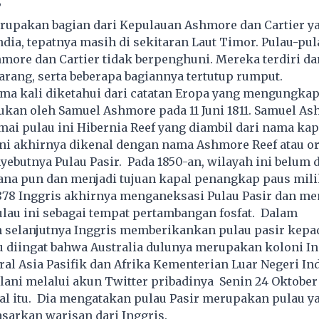
?
rupakan bagian dari Kepulauan Ashmore dan Cartier ya
dia, tepatnya masih di sekitaran Laut Timor. Pulau-pul
ore dan Cartier tidak berpenghuni. Mereka terdiri da
arang, serta beberapa bagiannya tertutup rumput.
ama kali diketahui dari catatan Eropa yang mengungka
ukan oleh Samuel Ashmore pada 11 Juni 1811. Samuel A
i pulau ini Hibernia Reef yang diambil dari nama kap
ni akhirnya dikenal dengan nama Ashmore Reef atau o
ebutnya Pulau Pasir. Pada 1850-an, wilayah ini belum 
ana pun dan menjadi tujuan kapal penangkap paus mil
878 Inggris akhirnya menganeksasi Pulau Pasir dan m
ulau ini sebagai tempat pertambangan fosfat. Dalam
selanjutnya Inggris memberikankan pulau pasir kepa
lu diingat bahwa Australia dulunya merupakan koloni In
ral Asia Pasifik dan Afrika Kementerian Luar Negeri In
ilani melalui akun Twitter pribadinya Senin 24 Oktober
l itu. Dia mengatakan pulau Pasir merupakan pulau ya
asarkan warisan dari Inggris.