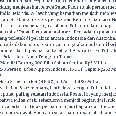
ral Hukum dan Perjanjian Internasional Kementerian L
gkung menjelaskan bahwa Pulau Pasir tidak pernah men
Hindia Belanda. Wilayah yang kemudian menjadi Indone
lah pihak memprotes pernyataan Kementerian Luar Ne
bagaimana sebenarnya asal usul Pulau ini dan kenapa 
Autralia? Pulau Pasir atau Ashmore Reef adalah pulau t
ng terletak di perairan antara Indonesia dan Australia
tralia dalam situs resminya mengatakan pulau ini ber
ometer dari lepas pantai barat laut Australia dan 170 ki
n Pulau Rote, Nusa Tenggara Timur.
Mandiri Borong 300 Ribu Saham Senilai Rp3 Miliar
3 Persen, Laba Nippon Indosari (ROTI) Capai Rp262 Mi
2
Hero Supermarket (HERO) Jual Aset Rp180 Miliar
ya Pulau Pasir memang lebih dekat dengan Pulau Rote, 
i pulau paling selatan Indonesia. Posisi ini yang menja
bahwa Pulau Pasir seharusnya menjadi bagian dari Indo
nya pulau ini tidak pernah menjadi bagian dari Indone
 dalam wilayah Australia sejak hampir satu abad lalu.