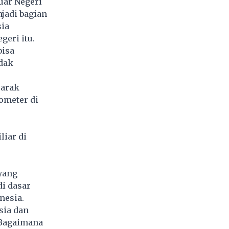
uar Negeri
jadi bagian
sia
geri itu.
bisa
idak
.
jarak
lometer di
liar di
yang
di dasar
nesia.
sia dan
 Bagaimana