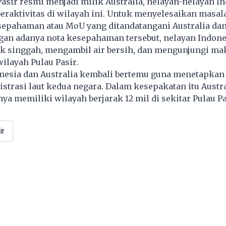
asir resmi menjadi milik Australia, nelayan-nelayan I
eraktivitas di wilayah ini. Untuk menyelesaikan masala
esepahaman atau MoU yang ditandatangani Australia da
gan adanya nota kesepahaman tersebut, nelayan Indone
uk singgah, mengambil air bersih, dan mengunjungi m
wilayah Pulau Pasir.
onesia dan Australia kembali bertemu guna menetapkan 
strasi laut kedua negara. Dalam kesepakatan itu Austra
ya memiliki wilayah berjarak 12 mil di sekitar Pulau Pa
ir