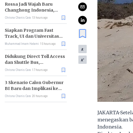
Rossa Jadi Wajah Baru
Changhong Indonesia,
Garansi Produk Kini
Chrisna Chanis Cara
13 hours ago
Sampai 25 Tahun
Siapkan Program Fast
Track, UI dan Universitas
Agung Podomoro Jalin
Muhammad Imam Hatami
15 hours ago
Kemitraan
-
A
Didukung Direct Toll Access
+
A
dan Shuttle Bus,
Paramount Petals Kian
Chrisna Chanis Cara
17 hours ago
Prospektif
3 Skenario Calon Gubernur
BI Baru dan Implikasi ke
Pasar
Chrisna Chanis Cara
20 hours ago
JAKARTA-Setel
menegaskan ba
Indonesia.