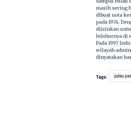
Sampai Pulau P
masih sering b
dibuat nota k
pada 1974. Den
diizinkan unt
leluhurnya di 
Pada 1997 Ind
wilayah admini
dinyatakan han
pulau pas
Tags: