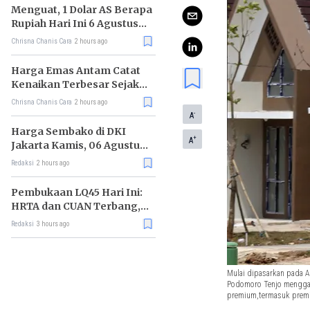
Menguat, 1 Dolar AS Berapa
Rupiah Hari Ini 6 Agustus
2026?
Chrisna Chanis Cara
2 hours ago
Harga Emas Antam Catat
Kenaikan Terbesar Sejak
Mei 2026
Chrisna Chanis Cara
2 hours ago
-
A
Harga Sembako di DKI
+
A
Jakarta Kamis, 06 Agustus
2026, Daging Kambing
Redaksi
2 hours ago
Naik, Gula Pasir Turun
Pembukaan LQ45 Hari Ini:
HRTA dan CUAN Terbang,
MAPI Tiarap
Redaksi
3 hours ago
Mulai dipasarkan pada A
Podomoro Tenjo menggam
premium,termasuk premiu