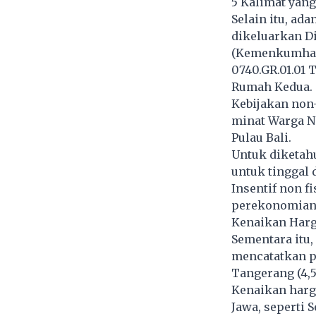
5 Kalimat yang
Selain itu, ad
dikeluarkan D
(Kemenkumham)
0740.GR.01.01 
Rumah Kedua.
Kebijakan non
minat Warga Ne
Pulau Bali.
Untuk diketah
untuk tinggal 
Insentif non f
perekonomian 
Kenaikan Harg
Sementara itu,
mencatatkan pe
Tangerang (4,5%
Kenaikan harga
Jawa, seperti 