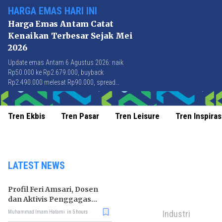
HARGA EMAS HARI INI
Harga Emas Antam Catat
Kenaikan Terbesar Sejak Mei
2026
Update emas Antam 6 Agustus 2026: naik
Rp50.000 ke Rp2.679.000, buyback
Rp2.490.000 melesat Rp90.000, spread
Rp189.000 tersempit sejak awal April 2026.
Tren Ekbis
Tren Pasar
Tren Leisure
Tren Inspiras
LATEST NEWS
Profil Feri Amsari, Dosen
dan Aktivis Penggagas
Kabinet Bayangan
Industri
Muhammad Imam Hatami
in 5 hours