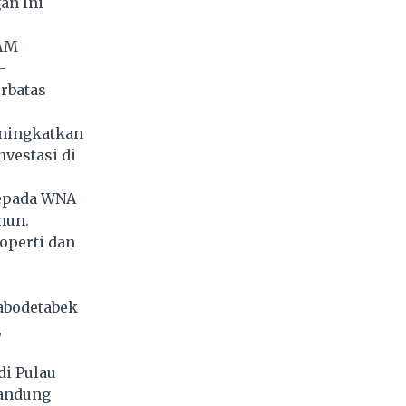
an Ini
HAM
-
rbatas
eningkatkan
nvestasi di
kepada WNA
hun.
roperti dan
Jabodetabek
,
di Pulau
Bandung