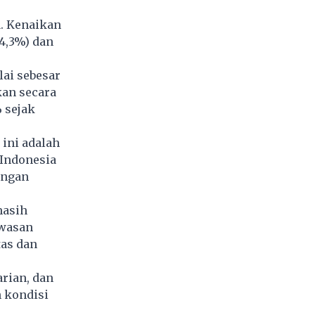
a. Kenaikan
(4,3%) dan
ai sebesar
kan secara
 sejak
ini adalah
 Indonesia
engan
masih
awasan
tas dan
rian, dan
 kondisi