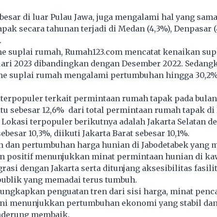
besar di luar Pulau Jawa, juga mengalami hal yang sam
pak secara tahunan terjadi di Medan (4,3%), Denpasar 
.
ume suplai rumah, Rumah123.com mencatat kenaikan supl
uari 2023 dibandingkan dengan Desember 2022. Sedang
me suplai rumah mengalami pertumbuhan hingga 30,2%
terpopuler terkait permintaan rumah tapak pada bulan 
tu sebesar 12,6% dari total permintaan rumah tapak di
. Lokasi terpopuler berikutnya adalah Jakarta Selatan d
besar 10,3%, diikuti Jakarta Barat sebesar 10,1%.
n dan pertumbuhan harga hunian di Jabodetabek yang 
n positif menunjukkan minat permintaan hunian di k
rasi dengan Jakarta serta ditunjang aksesibilitas fasili
publik yang memadai terus tumbuh.
ngkapkan penguatan tren dari sisi harga, minat penca
ini menunjukkan pertumbuhan ekonomi yang stabil dan
nderung membaik.