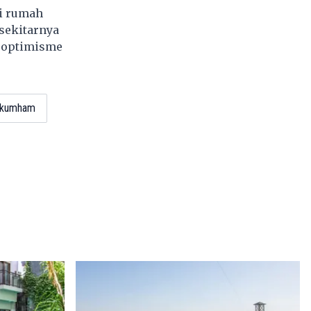
i rumah
sekitarnya
g optimisme
kumham