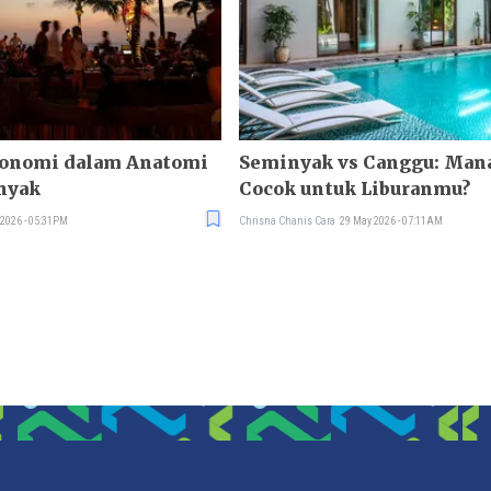
konomi dalam Anatomi
Seminyak vs Canggu: Man
nyak
Cocok untuk Liburanmu?
 2026 - 05:31PM
Chrisna Chanis Cara
29 May 2026 - 07:11AM