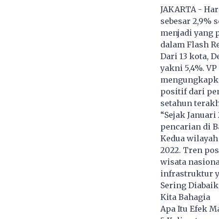
JAKARTA - Har
sebesar 2,9% s
menjadi yang p
dalam Flash Re
Dari 13 kota,
yakni 5,4%. VP
mengungkapka
positif dari p
setahun terakh
“Sejak Januari
pencarian di B
Kedua wilayah 
2022. Tren posi
wisata nasion
infrastruktur 
Sering Diabaik
Kita Bahagia
Apa Itu Efek M