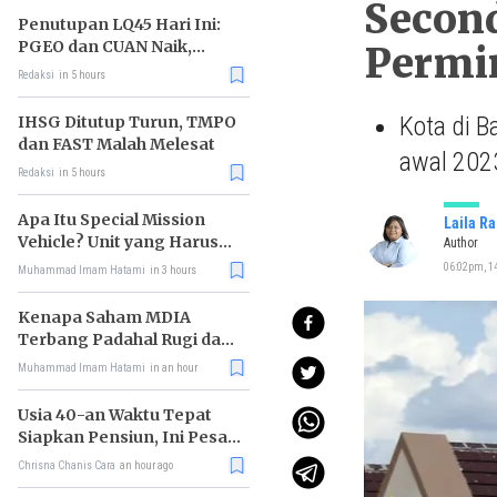
Secon
Penutupan LQ45 Hari Ini:
PGEO dan CUAN Naik,
Permin
MBMA Turun
Redaksi
in 5 hours
Kota di B
IHSG Ditutup Turun, TMPO
dan FAST Malah Melesat
awal 202
Redaksi
in 5 hours
Apa Itu Special Mission
Laila R
Vehicle? Unit yang Harus
Author
Bereskan Utang Whoosh
06:02pm, 14
Muhammad Imam Hatami
in 3 hours
Rp116 T
Kenapa Saham MDIA
Terbang Padahal Rugi dan
Terlilit Utang?
Muhammad Imam Hatami
in an hour
Usia 40-an Waktu Tepat
Siapkan Pensiun, Ini Pesan
Rhenald Kasali
Chrisna Chanis Cara
an hour ago