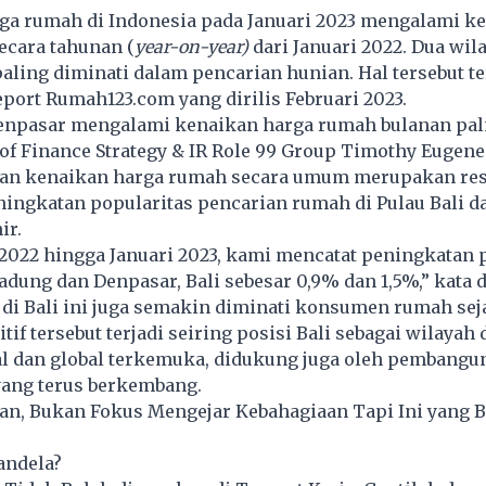
ga rumah di Indonesia pada Januari 2023 mengalami k
ecara tahunan (
year-on-year)
dari Januari 2022. Dua wila
aling diminati dalam pencarian hunian. Hal tersebut 
port Rumah123.com yang dirilis Februari 2023.
 Denpasar mengalami kenaikan harga rumah bulanan pal
 of Finance Strategy & IR Role 99 Group Timothy Eugen
n kenaikan harga rumah secara umum merupakan re
eningkatan popularitas pencarian rumah di Pulau Bali 
ir.
 2022 hingga Januari 2023, kami mencatat peningkatan 
adung dan Denpasar, Bali sebesar 0,9% dan 1,5%,” kata d
di Bali ini juga semakin diminati konsumen rumah sej
tif tersebut terjadi seiring posisi Bali sebagai wilayah 
al dan global terkemuka, didukung juga oleh pembangu
yang terus berkembang.
an, Bukan Fokus Mengejar Kebahagiaan Tapi Ini yang B
andela?