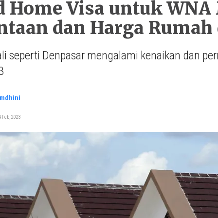
d Home Visa untuk WNA M
taan dan Harga Rumah di
ali seperti Denpasar mengalami kenaikan dan pe
3
amdhini
 Feb, 2023