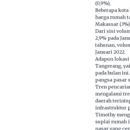
(0,9%),
Beberapa kota 
harga rumah ta
Makassar (3%)
Dari sisi vol
2,9% pada Jan
tahunan, volu
Januari 2022.
Adapun lokasi 
Tangerang, yai
pada bulan ini
pangsa pasar se
Tren pencaria
mengalami tre
daerah terinteg
infrastruktur 
Timothy mengu
suplai rumah 
pasar yang ce