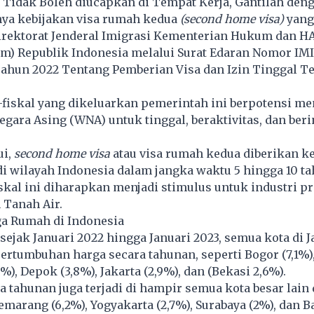
 Tidak Boleh diucapkan di Tempat Kerja, Gantilah deng
anya kebijakan visa rumah kedua
(second home visa)
yang
irektorat Jenderal Imigrasi Kementerian Hukum dan 
 Republik Indonesia melalui Surat Edaran Nomor IMI
Tahun 2022 Tentang Pemberian Visa dan Izin Tinggal Te
-fiskal yang dikeluarkan pemerintah ini berpotensi m
gara Asing (WNA) untuk tinggal, beraktivitas, dan beri
ui,
second home visa
atau visa rumah kedua diberikan 
di wilayah Indonesia dalam jangka waktu 5 hingga 10 ta
iskal ini diharapkan menjadi stimulus untuk industri p
Tanah Air.
a Rumah di Indonesia
 sejak Januari 2022 hingga Januari 2023, semua kota di 
rtumbuhan harga secara tahunan, seperti Bogor (7,1%)
), Depok (3,8%), Jakarta (2,9%), dan (Bekasi 2,6%).
 tahunan juga terjadi di hampir semua kota besar lain 
Semarang (6,2%), Yogyakarta (2,7%), Surabaya (2%), dan 