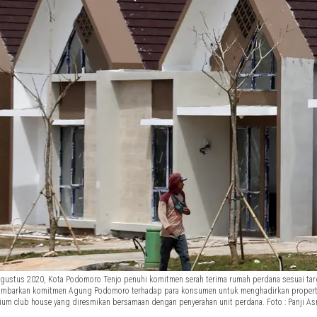
gustus 2020, Kota Podomoro Tenjo penuhi komitmen serah terima rumah perdana sesuai targ
barkan komitmen Agung Podomoro terhadap para konsumen untuk menghadirkan properti yan
m club house yang diresmikan bersamaan dengan penyerahan unit perdana. Foto : Panji A