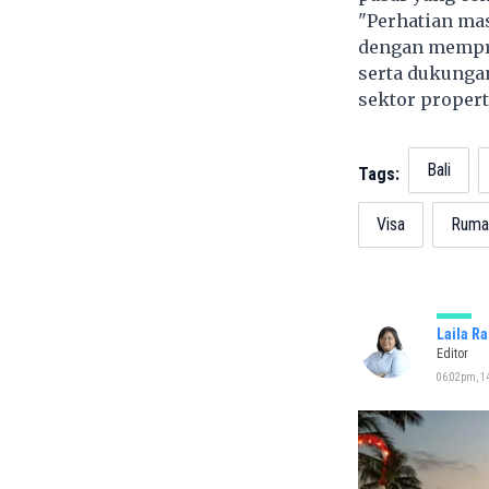
"Perhatian ma
dengan mempri
serta dukunga
sektor propert
Bali
Tags:
Visa
Ruma
Laila R
Editor
06:02pm, 14