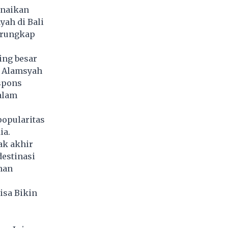
enaikan
yah di Bali
terungkap
ing besar
e Alamsyah
spons
dalam
popularitas
ia.
ak akhir
destinasi
nan
isa Bikin