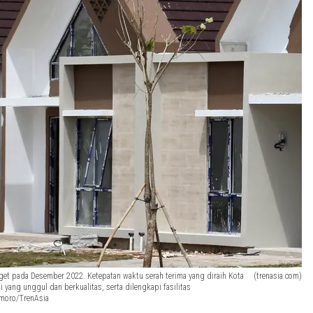
et pada Desember 2022. Ketepatan waktu serah terima yang diraih Kota
(trenasia.com)
g unggul dan berkualitas, serta dilengkapi fasilitas
smoro/TrenAsia