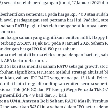
RA) sesaat setelah perdagangan Jumat, 17 Januari 2025 di
berhentikan sementara pada harga Rp5.400 atau sudah
di awal perdagangan sesi pertama hari ini. Padahal, oto
saham RATU pagi ini setelah mengehentikannya kare
emarin.
an harga saham yang signifikan, emiten milik Happy 
 terbang 276,31% sejak IPO pada 8 Januari 2025. Saham 
n dengan harga IPO Rp1.150 per saham.
tama melantai di bursa efek sampai dengan hari ini, s
k ARA berturut-berturut.
kbit Sekuritas menilai saham RATU sebagai growth sto
buhan signifikan, terutama melalui strategi akuisisi b
mikian, valuasi IPO RATU yang mencapai 13,1 kali Price-
 dinilai lebih tinggi dibandingkan emiten serupa seper
asional Tbk (MEDC) dan PT Energi Mega Persada Tbk (E
memiliki P/E 4,9 kali dan 5,5 kali.
kena UMA, Antrean Beli Saham RATU Masih Tembus 1
U menawarkan 543,01 juta saham dalam IPO, setara de