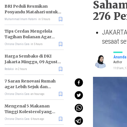
Saham
BRI Peduli Resmikan
Posyandu Matahari untuk
276 Pe
Dukung Cegah Stunting
Muhammad Imam Hatami
in 5 hours
JAKARTA 
Tips Cerdas Mengelola
Tagihan Bulanan Agar
sesaat se
Tidak Telat Bayar
Chrisna Chanis Cara
in 5 hours
Harga Sembako di DKI
Ananda 
Jakarta Minggu, 09 Agustus
Author
2026, Daging Sapi Murni
11:01am, 17
Redaksi
in 2 hours
(Semur) Naik, Bawang
Putih Turun
7 Saran Renovasi Rumah
agar Lebih Sejuk dan
Nyaman Ditinggali
Chrisna Chanis Cara
an hour ago
Mengenal 5 Makanan
Tinggi Kolesterol yang
Justru Menyehatkan
Chrisna Chanis Cara
6 hours ago