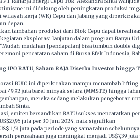
 PT Raharja Energi Cepu Tbk, Alexandra Sinta Wahjude
timisme ini didukung oleh peningkatan produksi miga
i wilayah kerja (WK) Cepu dan Jabung yang diperkirak
un depan.
kan tambahan produksi dari Blok Cepu dapat terealisa
kegiatan eksplorasi lanjutan dalam program Banyu Urip
. “Mudah-mudahan [pendapatan] bisa tumbuh double digit
seremoni pencatatan saham di Bursa Efek Indonesia, Rab
ang IPO RATU, Saham RAJA Diserbu Investor hingga 
orasi BUIC ini diperkirakan mampu menambah lifting
i 49,92 juta barel minyak setara (MMSTB) hingga tahu
gembangan, mereka sedang melakukan pengeboran un
ambah Sinta.
masi, emiten bersandikan RATU sukses mencatatkan pe
S$27,95 juta per 30 Juni 2024, naik signifikan
S$11,51 juta pada periode yang sama tahun sebelumnya
 bersih perusahaan juga meningkat menjadi US$7,39 juta