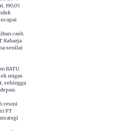
t, 190,05
induk
encapai
jiban cash
T Raharja
a senilai
am RATU.
lok migas
r, sehingga
depan.
h resmi
ri PT
strategi