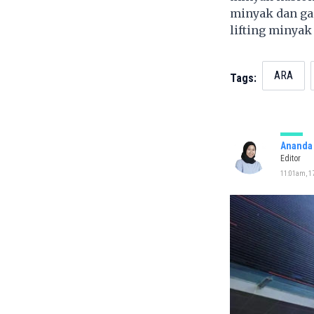
minyak dan gas
lifting minyak
ARA
Tags:
Ananda 
Editor
11:01am, 17