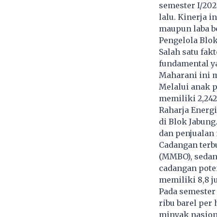
semester I/202
lalu. Kinerja 
maupun laba b
Pengelola Blo
Salah satu fak
fundamental ya
Maharani ini m
Melalui anak 
memiliki 2,242
Raharja Energi
di Blok Jabung
dan penjualan 
Cadangan terbu
(MMBO), sedang
cadangan poten
memiliki 8,8 ju
Pada semester
ribu barel per 
minyak nasiona