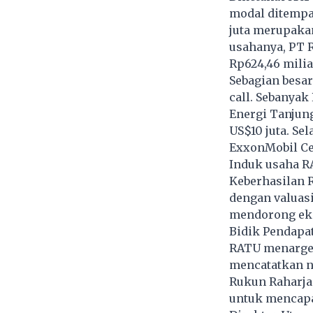
modal ditempat
juta merupakan
usahanya, PT 
Rp624,46 milia
Sebagian besa
call. Sebanyak
Energi Tanjun
US$10 juta. Sel
ExxonMobil Ce
Induk usaha RA
Keberhasilan 
dengan valuasi
mendorong eks
Bidik Pendapat
RATU menarget
mencatatkan na
Rukun Raharja 
untuk mencapai