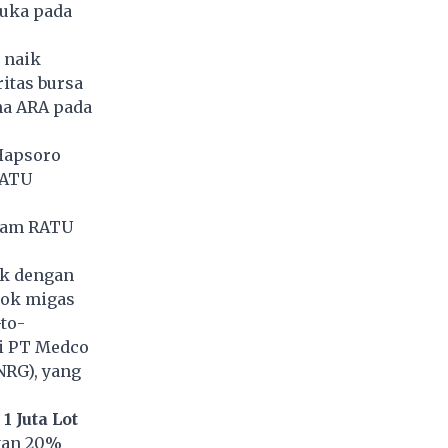
buka pada
 naik
ritas bursa
na ARA pada
Hapsoro
RATU
aham RATU
ck dengan
lok migas
to-
ti PT Medco
NRG), yang
 Juta Lot
ngan 20%