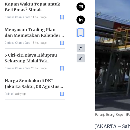
Kapan Waktu Tepat untuk
Beli Emas? Simak
Strateginya
Chrisna Chanis Cara
11 hours ago
Menyusun Trading Plan
dan Memetakan Kalender
Ekonomi Mingguan
Chrisna Chanis Cara
15 hours ago
-
A
5 Ciri-ciri Biaya Hidupmu
+
A
Sekarang Mulai Tak
Terkendali
Chrisna Chanis Cara
20 hours ago
Harga Sembako di DKI
Jakarta Sabtu, 08 Agustus
2026, Daging Kambing
Redaksi
a day ago
Naik, Bawang Merah Turun
Raharja Energi Cepu.
(P
JAKARTA – Sah