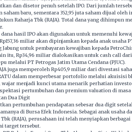
kan dan disetor penuh setelah IPO. Dari jumlah tersebu
 saham baru, sementara 352,95 juta saham dijual oleh 
Rukun Raharja Tbk (RAJA). Total dana yang dihimpun m
r.
r dana hasil IPO akan digunakan untuk memenuhi kewa
 Rp157,36 miliar akan dipinjamkan kepada anak usaha P
g Jabung untuk pembayaran kewajiban kepada PetroChin
ain itu, Rp34,96 miliar dialokasikan untuk cash call dari
pu melalui PT Petrogas Jatim Utama Cendana (PJUC).
JA juga memperoleh Rp405,9 miliar dari divestasi sah
RATU dalam memperbesar portofolio melalui akuisisi b
 wajar menjadi kunci utama menarik perhatian investo
pektasi pertumbuhan dan premium valuation di masa 
an Dua Digit
kan pertumbuhan pendapatan sebesar dua digit setela
manya di Bursa Efek Indonesia. Sebagai anak usaha da
Tbk (RAJA), perusahaan ini telah menyiapkan berbagai 
 target tersebut.