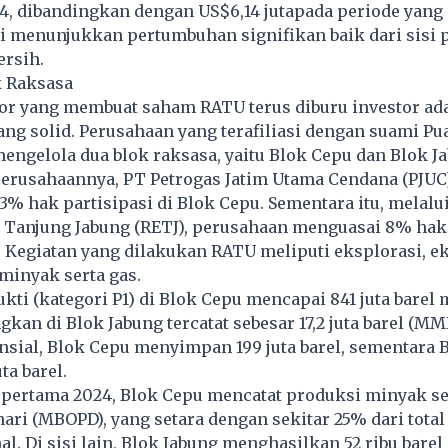
4, dibandingkan dengan US$6,14 jutapada periode yang
ini menunjukkan pertumbuhan signifikan baik dari sisi
ersih.
k Raksasa
tor yang membuat saham RATU terus diburu investor ad
ng solid. Perusahaan yang terafiliasi dengan suami Pu
engelola dua blok raksasa, yaitu Blok Cepu dan Blok J
perusahaannya, PT Petrogas Jatim Utama Cendana (PJUC
3% hak partisipasi di Blok Cepu. Sementara itu, melalu
 Tanjung Jabung (RETJ), perusahaan menguasai 8% hak 
. Kegiatan yang dilakukan RATU meliputi eksplorasi, ek
minyak serta gas.
kti (kategori P1) di Blok Cepu mencapai 841 juta barel
kan di Blok Jabung tercatat sebesar 17,2 juta barel (M
sial, Blok Cepu menyimpan 199 juta barel, sementara 
ta barel.
 pertama 2024, Blok Cepu mencatat produksi minyak se
hari (MBOPD), yang setara dengan sekitar 25% dari total 
l. Di sisi lain, Blok Jabung menghasilkan 52 ribu barel 