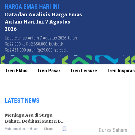
HARGA EMAS HARI INI
Data dan Analisis Harga Emas
Antam Hari Ini 7 Agustus
2026
Update emas Antam 7 Agustus 2026: turun
Rp29.000 ke Rp2.650.000, buyback
Rp2.461.000 turun Rp29.000, spread
Rp189.000 stabil di level terbaik sejak April
2026.
Tren Ekbis
Tren Pasar
Tren Leisure
Tren Inspiras
LATEST NEWS
Menjaga Asa di Surga
Bahari, Dedikasi Mantri BRI
untuk Masyarakat
Bursa Saham
Muhammad Imam Hatami
in 5 hours
Wakatobi