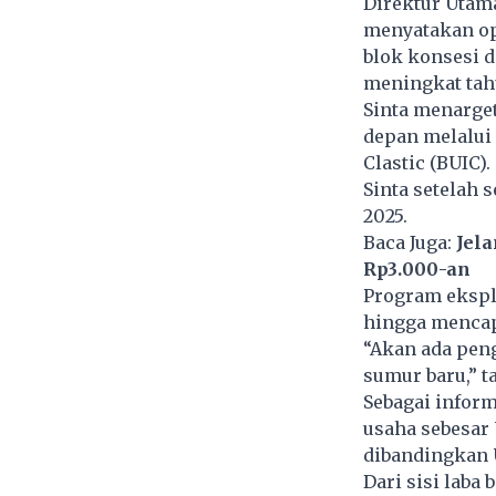
Direktur Utama
menyatakan op
blok konsesi d
meningkat tah
Sinta menarget
depan melalui 
Clastic (BUIC)
Sinta setelah 
2025.
Baca Juga:
Jel
Rp3.000-an
Program ekspl
hingga mencapa
“Akan ada pen
sumur baru,” t
Sebagai infor
usaha sebesar U
dibandingkan U
Dari sisi laba