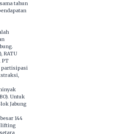
 sama tahun
 pendapatan
alah
an
abung.
), RATU
i PT
partisipasi
straksi,
 minyak
MBO). Untuk
Blok Jabung
besar 144
lifting
setara