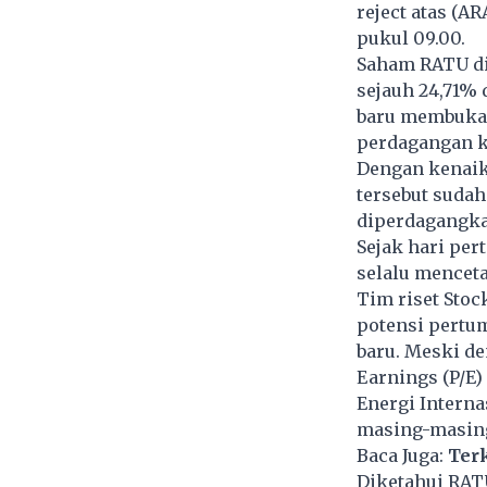
reject atas (A
pukul 09.00.
Saham RATU di
sejauh 24,71% 
baru membuka 
perdagangan k
Dengan kenaik
tersebut sudah
diperdagangka
Sejak hari per
selalu menceta
Tim riset Stoc
potensi pertum
baru. Meski de
Earnings (P/E)
Energi Intern
masing-masing 
Baca Juga:
Ter
Diketahui RAT