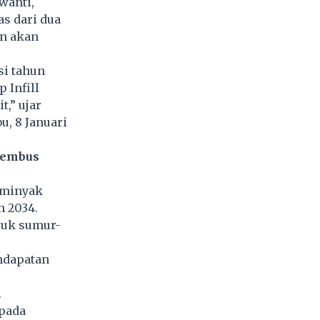
wanti,
s dari dua
an akan
si tahun
 Infill
,” ujar
u, 8 Januari
Tembus
 minyak
n 2034.
tuk sumur-
ndapatan
.
 pada