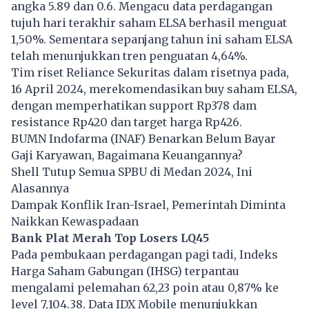
angka 5.89 dan 0.6. Mengacu data perdagangan
tujuh hari terakhir saham ELSA berhasil menguat
1,50%. Sementara sepanjang tahun ini saham ELSA
telah menunjukkan tren penguatan 4,64%.
Tim riset Reliance Sekuritas dalam risetnya pada,
16 April 2024, merekomendasikan buy saham ELSA,
dengan memperhatikan support Rp378 dam
resistance Rp420 dan target harga Rp426.
BUMN Indofarma (INAF) Benarkan Belum Bayar
Gaji Karyawan, Bagaimana Keuangannya?
Shell Tutup Semua SPBU di Medan 2024, Ini
Alasannya
Dampak Konflik Iran-Israel, Pemerintah Diminta
Naikkan Kewaspadaan
Bank Plat Merah Top Losers LQ45
Pada pembukaan perdagangan pagi tadi, Indeks
Harga Saham Gabungan (IHSG) terpantau
mengalami pelemahan 62,23 poin atau 0,87% ke
level 7,104.38. Data IDX Mobile menunjukkan