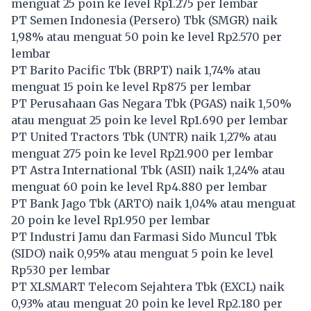
menguat 25 poin ke level Rp1.275 per lembar
PT Semen Indonesia (Persero) Tbk (
SMGR
) naik
1,98% atau menguat 50 poin ke level Rp2.570 per
lembar
PT Barito Pacific Tbk (
BRPT
) naik 1,74% atau
menguat 15 poin ke level Rp875 per lembar
PT Perusahaan Gas Negara Tbk (
PGAS
) naik 1,50%
atau menguat 25 poin ke level Rp1.690 per lembar
PT United Tractors Tbk (
UNTR
) naik 1,27% atau
menguat 275 poin ke level Rp21.900 per lembar
PT Astra International Tbk (
ASII
) naik 1,24% atau
menguat 60 poin ke level Rp4.880 per lembar
PT Bank Jago Tbk (
ARTO
) naik 1,04% atau menguat
20 poin ke level Rp1.950 per lembar
PT Industri Jamu dan Farmasi Sido Muncul Tbk
(
SIDO
) naik 0,95% atau menguat 5 poin ke level
Rp530 per lembar
PT XLSMART Telecom Sejahtera Tbk (
EXCL
) naik
0,93% atau menguat 20 poin ke level Rp2.180 per