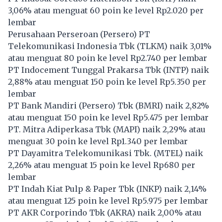
3,06% atau menguat 60 poin ke level Rp2.020 per
lembar
Perusahaan Perseroan (Persero) PT
Telekomunikasi Indonesia Tbk (
TLKM
) naik 3,01%
atau menguat 80 poin ke level Rp2.740 per lembar
PT Indocement Tunggal Prakarsa Tbk (
INTP
) naik
2,88% atau menguat 150 poin ke level Rp5.350 per
lembar
PT Bank Mandiri (Persero) Tbk (
BMRI
) naik 2,82%
atau menguat 150 poin ke level Rp5.475 per lembar
PT. Mitra Adiperkasa Tbk (
MAPI
) naik 2,29% atau
menguat 30 poin ke level Rp1.340 per lembar
PT Dayamitra Telekomunikasi Tbk. (
MTEL
) naik
2,26% atau menguat 15 poin ke level Rp680 per
lembar
PT Indah Kiat Pulp & Paper Tbk (
INKP
) naik 2,14%
atau menguat 125 poin ke level Rp5.975 per lembar
PT AKR Corporindo Tbk (
AKRA
) naik 2,00% atau