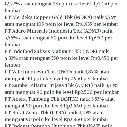
12,27% atau menguat 235 poin ke level Rp2.150 per
lembar
PT Merdeka Copper Gold Tbk (
MDKA
) naik 5,74%
atau menguat 105 poin ke level Rp1.935 per lembar
PT Adaro Minerals Indonesia Tbk (
ADMR
) naik
5,56% atau menguat 50 poin ke level Rp950 per
lembar
PT Indofood Sukses Makmur Tbk (
INDF
) naik
4,32% atau menguat 350 poin ke level Rp8.450 per
lembar
PT Vale Indonesia Tbk (
INCO
) naik 3,87% atau
menguat 110 poin ke level Rp2.950 per lembar
PT Sumber Alfaria Trijaya Tbk (
AMRT
) naik 3,73%
atau menguat 90 poin ke level Rp2.500 per lembar
PT Aneka Tambang Tbk (
ANTM
) naik 3,53% atau
menguat 90 poin ke level Rp2.640 per lembar
PT Bukit Asam Tbk (
PTBA
) naik 3,25% atau
menguat 90 poin ke level Rp2.860 per lembar
PT Indosat Ooredoo Hutchison Tbk (
ISAT
) naik