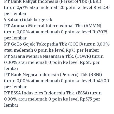
PT Bank Rakyat Indonesia (Persero) Tbk (
BBRI
)
turun 0,47% atau melemah 20 poin ke level Rp4.250
per lembar
5 Saham tidak bergerak
PT Amman Mineral Internasional Tbk (
AMMN
)
turun 0,00% atau melemah 0 poin ke level Rp7.025
per lembar
PT GoTo Gojek Tokopedia Tbk (
GOTO
) turun 0,00%
atau melemah 0 poin ke level Rp73 per lembar
PT Sarana Menara Nusantara Tbk. (
TOWR
) turun
0,00% atau melemah 0 poin ke level Rp615 per
lembar
PT Bank Negara Indonesia (Persero) Tbk (
BBNI
)
turun 0,00% atau melemah 0 poin ke level Rp4.500
per lembar
PT ESSA Industries Indonesia Tbk. (
ESSA
) turun
0,00% atau melemah 0 poin ke level Rp575 per
lembar