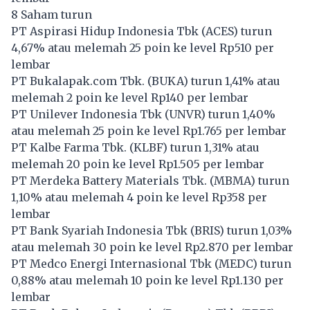
8 Saham turun
PT Aspirasi Hidup Indonesia Tbk (
ACES
) turun
4,67% atau melemah 25 poin ke level Rp510 per
lembar
PT Bukalapak.com Tbk. (
BUKA
) turun 1,41% atau
melemah 2 poin ke level Rp140 per lembar
PT Unilever Indonesia Tbk (
UNVR
) turun 1,40%
atau melemah 25 poin ke level Rp1.765 per lembar
PT Kalbe Farma Tbk. (
KLBF
) turun 1,31% atau
melemah 20 poin ke level Rp1.505 per lembar
PT Merdeka Battery Materials Tbk. (
MBMA
) turun
1,10% atau melemah 4 poin ke level Rp358 per
lembar
PT Bank Syariah Indonesia Tbk (
BRIS
) turun 1,03%
atau melemah 30 poin ke level Rp2.870 per lembar
PT Medco Energi Internasional Tbk (
MEDC
) turun
0,88% atau melemah 10 poin ke level Rp1.130 per
lembar