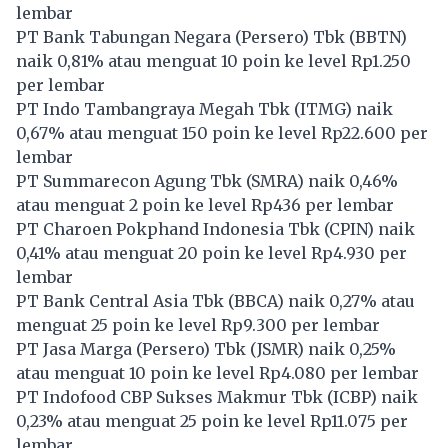
lembar
PT Bank Tabungan Negara (Persero) Tbk (
BBTN
)
naik 0,81% atau menguat 10 poin ke level Rp1.250
per lembar
PT Indo Tambangraya Megah Tbk (
ITMG
) naik
0,67% atau menguat 150 poin ke level Rp22.600 per
lembar
PT Summarecon Agung Tbk (
SMRA
) naik 0,46%
atau menguat 2 poin ke level Rp436 per lembar
PT Charoen Pokphand Indonesia Tbk (
CPIN
) naik
0,41% atau menguat 20 poin ke level Rp4.930 per
lembar
PT Bank Central Asia Tbk (
BBCA
) naik 0,27% atau
menguat 25 poin ke level Rp9.300 per lembar
PT Jasa Marga (Persero) Tbk (
JSMR
) naik 0,25%
atau menguat 10 poin ke level Rp4.080 per lembar
PT Indofood CBP Sukses Makmur Tbk (
ICBP
) naik
0,23% atau menguat 25 poin ke level Rp11.075 per
lembar