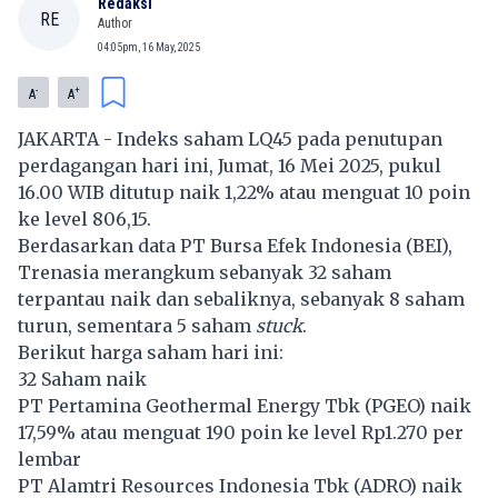
Redaksi
RE
Author
04:05pm, 16 May, 2025
-
+
A
A
JAKARTA - Indeks saham LQ45 pada penutupan
perdagangan hari ini, Jumat, 16 Mei 2025, pukul
16.00 WIB ditutup naik 1,22% atau menguat 10 poin
ke level 806,15.
Berdasarkan data PT Bursa Efek Indonesia (BEI),
Trenasia merangkum sebanyak 32 saham
terpantau naik dan sebaliknya, sebanyak 8 saham
turun, sementara 5 saham
stuck
.
Berikut harga saham hari ini:
32 Saham naik
PT Pertamina Geothermal Energy Tbk (
PGEO
) naik
17,59% atau menguat 190 poin ke level Rp1.270 per
lembar
PT Alamtri Resources Indonesia Tbk (
ADRO
) naik