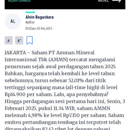
KORPORASI
MORE
Alvin Bagaskara
AL
Author
03:02pm, 03 Feb, 2025
-
+
A
A
JAKARTA – Saham PT Amman Mineral
Internasional Tbk (AMMN) tercatat mengalami
penurunan sejak awal perdagangan tahun 2025.
Bahkan, harganya telah kembali ke level tahun
sebelumnya, turun sebesar 52,01% dari titik
tertinggi sepanjang masa (all-time high) di level
Rp14.900 per saham. Lalu, apa penyebabnya?
Hingga perdagangan sesi pertama hari ini, Senin, 3
Februari 2025, pukul 11.34 WIB, saham AMMN
melemah 4,98% ke level Rp7.150 per saham. Saham
emiten pertambangan tembaga ini terpotret telah
ditransaksikan 82,42 ribut lot dengan valuasi