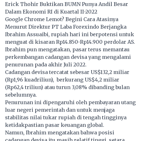
Erick Thohir Buktikan BUMN Punya Andil Besar
Dalam Ekonomi RI di Kuartal II-2022
Google Chrome Lemot? Begini Cara Atasinya
Menurut Direktur PT Laba Forexindo Berjangka
Ibrahim Assuaibi, rupiah hari ini berpotensi untuk
menguat di kisaran Rp14.850-Rp14.900 perdolar AS.
Ibrahim pun mengatakan, pasar terus memantau
perkembangan cadangan devisa yang mengalami
penurunan pada akhir Juli 2022.
Cadangan devisa tercatat sebesar US$132,2 miliar
(Rp1,96 kuadriliun), berkurang US$4,2 miliar
(Rp62,4 triliun) atau turun 3,08% dibanding bulan
sebelumnya.
Penurunan ini dipengaruhi oleh pembayaran utang
luar negeri pemerintah dan untuk menjaga
stabilitas nilai tukar rupiah di tengah tingginya
ketidakpastian pasar keuangan global.
Namun, Ibrahim mengatakan bahwa posisi
cadangan devisa itu masih relatif tinggi, setara