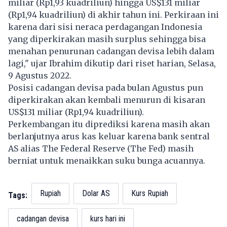
miliar (Rp1,93 kuadriliun) hingga US$131 miliar
(Rp1,94 kuadriliun) di akhir tahun ini. Perkiraan ini
karena dari sisi
neraca perdagangan
Indonesia
yang diperkirakan masih surplus sehingga bisa
menahan penurunan cadangan devisa lebih dalam
lagi," ujar Ibrahim dikutip dari riset harian, Selasa,
9 Agustus 2022.
Posisi
cadangan devisa
pada bulan Agustus pun
diperkirakan akan kembali menurun di kisaran
US$131 miliar (Rp1,94 kuadriliun).
Perkembangan itu diprediksi karena masih akan
berlanjutnya arus kas keluar karena bank sentral
AS alias The Federal Reserve (
The Fed
) masih
berniat untuk menaikkan
suku bunga
acuannya.
Rupiah
Dolar AS
Kurs Rupiah
Tags:
cadangan devisa
kurs hari ini