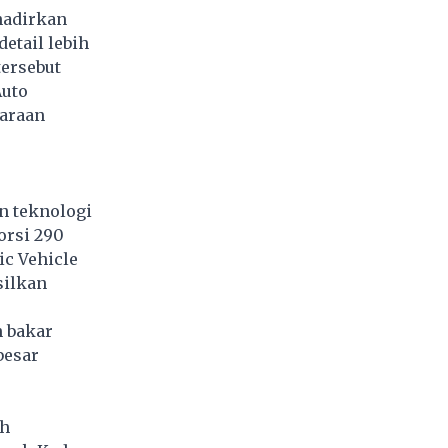
hadirkan
etail lebih
ersebut
Auto
araan
n teknologi
orsi 290
ic Vehicle
silkan
n bakar
besar
ah