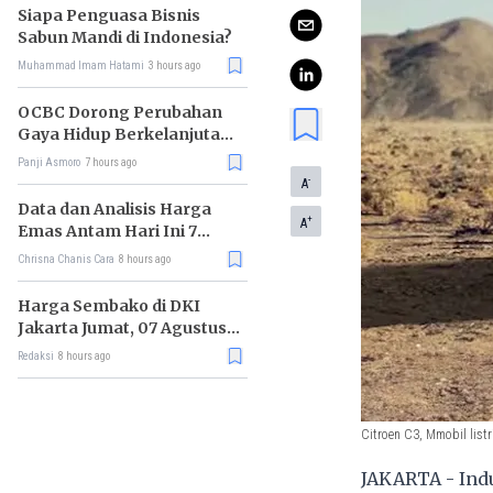
Siapa Penguasa Bisnis
Sabun Mandi di Indonesia?
Muhammad Imam Hatami
3 hours ago
OCBC Dorong Perubahan
Gaya Hidup Berkelanjutan
melalui Program RISE
Panji Asmoro
7 hours ago
-
A
Data dan Analisis Harga
+
A
Emas Antam Hari Ini 7
Agustus 2026
Chrisna Chanis Cara
8 hours ago
Harga Sembako di DKI
Jakarta Jumat, 07 Agustus
2026, Daging Sapi Naik, Gas
Redaksi
8 hours ago
Elpiji 3kg Turun
Citroen C3, Mmobil list
JAKARTA - Indu