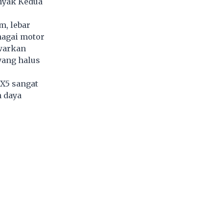
nyak Kedua
m, lebar
nagai motor
awarkan
yang halus
EX5 sangat
 daya