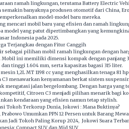
raan ramah lingkungan, terutama Battery Electric Vehi
n semakin banyaknya produsen otomotif dari China, Ero
memperkenalkan model-model baru mereka.
ng mencari mobil baru yang efisien dan ramah lingkun
pa model yang patut dipertimbangkan yang kemungkin
pasar Indonesia pada 2025.
rga Terjangkau dengan Fitur Canggih
ir sebagai pilihan mobil ramah lingkungan dengan har
a. Mobil ini memiliki dimensi kompak dengan panjang 
 dan tinggi 1.604 mm, serta kapasitas bagasi 315 liter.
 mesin 1,2L MT 1198 cc yang menghasilkan tenaga 81 hp
en C3 menawarkan kenyamanan berkat sistem suspensi
uk mengatasi jalan bergelombang. Dengan harga yang t
 kompetitif, Citroen C3 menjadi pilihan menarik bagi 
nkan kendaraan yang efisien namun tetap stylish.
i Tokoh Terkorup Dunia, Jokowi : Mana Buktinya?
, Prabowo Umumkan PPN 12 Persen untuk Barang Mew
kan Jadi Tokoh Paling Korup 2024, Jokowi Suara Terba
donesia: Compact SUV dan Mid SUV