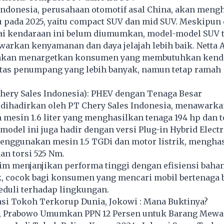
Indonesia, perusahaan otomotif asal China, akan meng
 pada 2025, yaitu compact SUV dan mid SUV. Meskipun d
ai kendaraan ini belum diumumkan, model-model SUV t
arkan kenyamanan dan daya jelajah lebih baik. Netta 
 akan menargetkan konsumen yang membutuhkan kend
tas penumpang yang lebih banyak, namun tetap ramah
Chery Sales Indonesia): PHEV dengan Tenaga Besar
g dihadirkan oleh PT Chery Sales Indonesia, menawarka
 mesin 1.6 liter yang menghasilkan tenaga 194 hp dan t
 model ini juga hadir dengan versi Plug-in Hybrid Electr
enggunakan mesin 1.5 TGDi dan motor listrik, mengha
dan torsi 525 Nm.
aim menjanjikan performa tinggi dengan efisiensi baha
k, cocok bagi konsumen yang mencari mobil bertenaga 
eduli terhadap lingkungan.
i Tokoh Terkorup Dunia, Jokowi : Mana Buktinya?
, Prabowo Umumkan PPN 12 Persen untuk Barang Mew