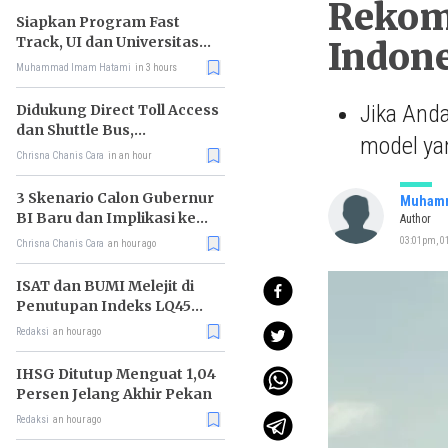
Rekome
Siapkan Program Fast
Track, UI dan Universitas
Indon
Agung Podomoro Jalin
Muhammad Imam Hatami
in 3 hours
Kemitraan
Jika Anda
Didukung Direct Toll Access
dan Shuttle Bus,
model yan
Paramount Petals Kian
Chrisna Chanis Cara
in an hour
Prospektif
3 Skenario Calon Gubernur
Muhamm
BI Baru dan Implikasi ke
Author
Pasar
03:01pm, 01
Chrisna Chanis Cara
an hour ago
ISAT dan BUMI Melejit di
Penutupan Indeks LQ45
Hari Ini
Redaksi
an hour ago
IHSG Ditutup Menguat 1,04
Persen Jelang Akhir Pekan
Redaksi
an hour ago