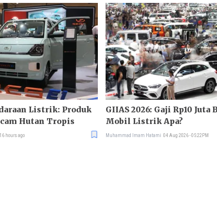
araan Listrik: Produk
GIIAS 2026: Gaji Rp10 Juta 
ncam Hutan Tropis
Mobil Listrik Apa?
16 hours ago
Muhammad Imam Hatami
04 Aug 2026 - 05:22PM