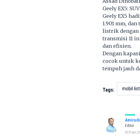
Assad Dinobat
Geely EX5: SU
Geely EX5 hadi
1.901 mm, dan 
listrik dengan
transmisi 11 i
dan efisien.
Dengan kapasit
cocok untuk k
tempuh jauh d
mobil list
Tags:
Amirudi
Editor
03:01pm, 01