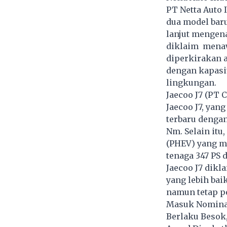
PT Netta Auto 
dua model baru
lanjut mengen
diklaim menaw
diperkirakan
dengan kapasi
lingkungan.
Jaecoo J7 (PT 
Jaecoo J7, yan
terbaru dengan
Nm. Selain itu,
(PHEV) yang m
tenaga 347 PS 
Jaecoo J7 dikl
yang lebih bai
namun tetap p
Masuk Nominas
Berlaku Besok