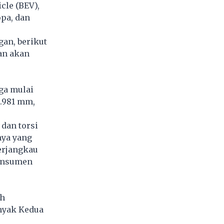
cle (BEV),
pa, dan
gan, berikut
an akan
ga mulai
3.981 mm,
 dan torsi
nya yang
erjangkau
konsumen
ah
nyak Kedua