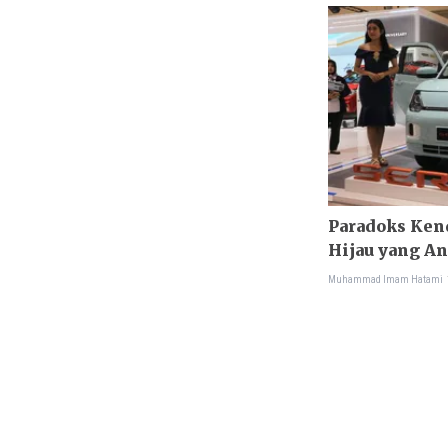
Paradoks Kend
Hijau yang A
Muhammad Imam Hatami