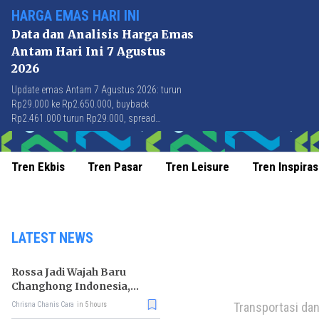
HARGA EMAS HARI INI
Data dan Analisis Harga Emas
Antam Hari Ini 7 Agustus
2026
Update emas Antam 7 Agustus 2026: turun
Rp29.000 ke Rp2.650.000, buyback
Rp2.461.000 turun Rp29.000, spread
Rp189.000 stabil di level terbaik sejak April
2026.
Tren Ekbis
Tren Pasar
Tren Leisure
Tren Inspiras
LATEST NEWS
Rossa Jadi Wajah Baru
Changhong Indonesia,
Garansi Produk Kini
Transportasi dan
Chrisna Chanis Cara
in 5 hours
Sampai 25 Tahun