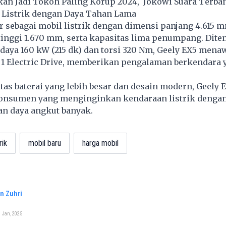
kan Jadi Tokoh Paling Korup 2024, Jokowi Suara Terba
V Listrik dengan Daya Tahan Lama
r sebagai mobil listrik dengan dimensi panjang 4.615 m
tinggi 1.670 mm, serta kapasitas lima penumpang. Dite
 daya 160 kW (215 dk) dan torsi 320 Nm, Geely EX5 men
n 1 Electric Drive, memberikan pengalaman berkendara 
as baterai yang lebih besar dan desain modern, Geely 
onsumen yang menginginkan kendaraan listrik dengan
an daya angkut banyak.
rik
mobil baru
harga mobil
n Zuhri
 Jan, 2025