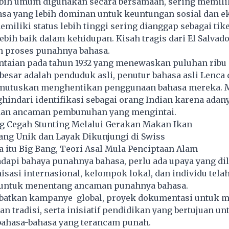
ebih umum digunakan secara bersamaan, sering memili
hasa yang lebih dominan untuk keuntungan sosial dan 
miliki status lebih tinggi sering dianggap sebagai tik
ebih baik dalam kehidupan. Kisah tragis dari El Salvad
 proses punahnya bahasa.
ntaian pada tahun 1932 yang menewaskan puluhan ribu 
besar adalah penduduk asli, penutur bahasa asli Lenca
mutuskan menghentikan penggunaan bahasa mereka. 
indari identifikasi sebagai orang Indian karena adany
dan ancaman pembunuhan yang mengintai.
 Cegah Stunting Melalui Gerakan Makan Ikan
yang Unik dan Layak Dikunjungi di Swiss
itu Big Bang, Teori Asal Mula Penciptaan Alam
api bahaya punahnya bahasa, perlu ada upaya yang di
isasi internasional, kelompok lokal, dan individu tela
 untuk menentang ancaman punahnya bahasa.
ibatkan kampanye global, proyek dokumentasi untuk 
n tradisi, serta inisiatif pendidikan yang bertujuan un
bahasa-bahasa yang terancam punah.