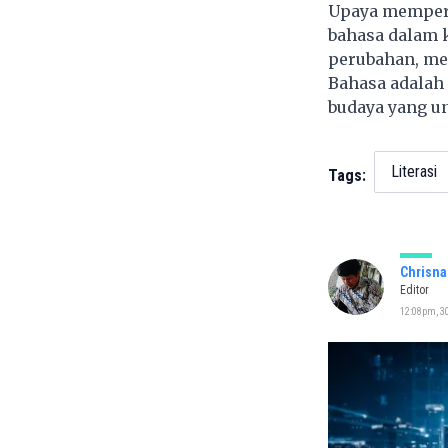
Upaya mempert
bahasa dalam k
perubahan, me
Bahasa adalah
budaya yang un
Literasi
Tags:
Chrisna
Editor
12:08pm, 3