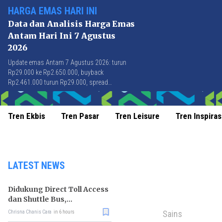
HARGA EMAS HARI INI
Data dan Analisis Harga Emas
Antam Hari Ini 7 Agustus
2026
Update emas Antam 7 Agustus 2026: turun
Rp29.000 ke Rp2.650.000, buyback
Rp2.461.000 turun Rp29.000, spread
Rp189.000 stabil di level terbaik sejak April
2026.
Tren Ekbis
Tren Pasar
Tren Leisure
Tren Inspiras
LATEST NEWS
Didukung Direct Toll Access
dan Shuttle Bus,
Paramount Petals Kian
Sains
Chrisna Chanis Cara
in 6 hours
Prospektif