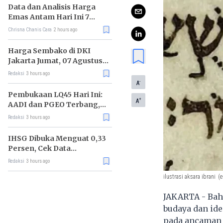
Data dan Analisis Harga
Emas Antam Hari Ini 7
Agustus 2026
Chrisna Chanis Cara
2 hours ago
Harga Sembako di DKI
Jakarta Jumat, 07 Agustus
2026, Daging Sapi Naik, Gas
Redaksi
3 hours ago
Elpiji 3kg Turun
-
A
Pembukaan LQ45 Hari Ini:
+
A
AADI dan PGEO Terbang,
HRTA Tiarap
Redaksi
3 hours ago
IHSG Dibuka Menguat 0,33
Persen, Cek Data
Lengkapnya
Redaksi
3 hours ago
ilustrasi aksara ibrani
(e
JAKARTA - Bah
budaya dan id
pada ancaman 