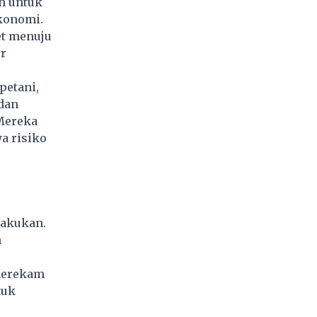
h untuk
ekonomi.
et menuju
or
petani,
 dan
Mereka
a risiko
lakukan.
h
merekam
tuk