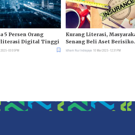
a 5 Persen Orang
Kurang Literasi, Masyarak
literasi Digital Tinggi
Senang Beli Aset Berisiko
Ketimbang Produk Asuran
 2025 - 03:05PM
Idham Nur Indrajaya
10 Mar 2025 - 12:31PM