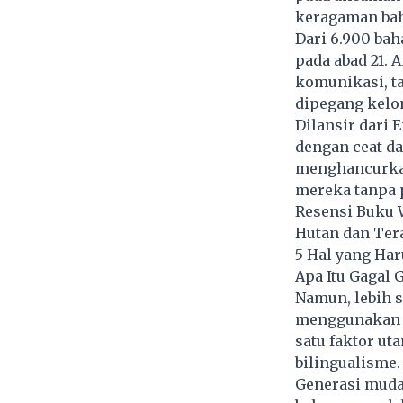
keragaman bah
Dari 6.900 bah
pada abad 21. 
komunikasi, t
dipegang kelo
Dilansir dari 
dengan ceat da
menghancurka
mereka tanpa 
Resensi Buku W
Hutan dan Ter
5 Hal yang Ha
Apa Itu Gagal 
Namun, lebih s
menggunakan b
satu faktor u
bilingualisme.
Generasi muda