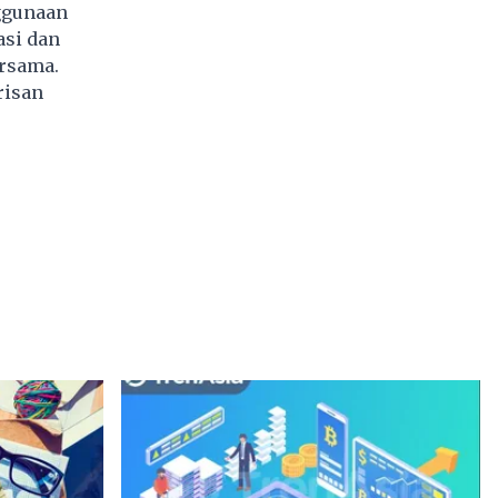
ggunaan
asi dan
ersama.
risan