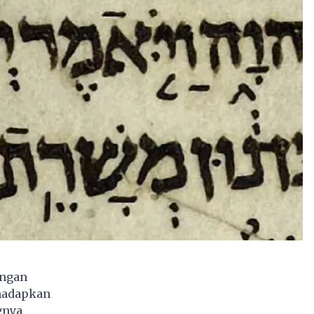
engan
ihadapkan
gnya