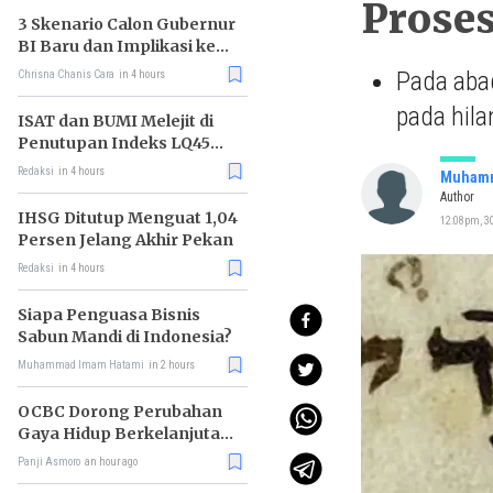
Prose
3 Skenario Calon Gubernur
BI Baru dan Implikasi ke
Pasar
Pada aba
Chrisna Chanis Cara
in 4 hours
pada hila
ISAT dan BUMI Melejit di
Penutupan Indeks LQ45
Hari Ini
Redaksi
in 4 hours
Muhamm
Author
IHSG Ditutup Menguat 1,04
12:08pm, 3
Persen Jelang Akhir Pekan
Redaksi
in 4 hours
Siapa Penguasa Bisnis
Sabun Mandi di Indonesia?
Muhammad Imam Hatami
in 2 hours
OCBC Dorong Perubahan
Gaya Hidup Berkelanjutan
melalui Program RISE
Panji Asmoro
an hour ago