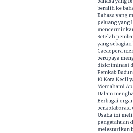
bahasa yang l
beralih ke ba
Bahasa yang me
peluang yang l
mencerminkan
Setelah pemba
yang sebagian 
Cacaopera me
berupaya mengh
diskriminasi 
Pemkab Badung
10 Kota Kecil 
Memahami Apa 
Dalam menghad
Berbagai organ
berkolaborasi
Usaha ini mel
pengetahuan da
melestarikan 