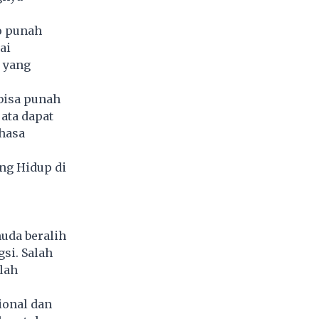
ko punah
ai
 yang
 bisa punah
ata dapat
hasa
ng Hidup di
uda beralih
si. Salah
lah
ional dan