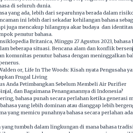
asa di seluruh dunia.
asa yang ada, lebih dari separuhnya berada dalam risi
Ancaman ini lebih dari sekadar kehilangan bahasa sebag
api juga mencakup hilangnya akar budaya dan identitas
mpok penutur bahasa.
Ensiklopedia Britanica, Minggu 27 Agustus 2023, bahasa
lam beberapa situasi. Bencana alam dan konflik bersenj
n komunitas penutur bahasa dengan meninggalkan ba
penerus.
alden or, Life In The Woods: Kisah nyata Pengusaha ya
apkan Frugal Living
rus Anda Petimbangkan Sebelum Membeli Air Purifier
Ginjal, dan Bagaimana Penanganannya di Indonesia?
ering, bahasa punah secara perlahan ketika generasi m
ahasa yang lebih dominan atau dianggap lebih bergeng
tama yang memicu punahnya bahasa secara perlahan ada
 yang tumbuh dalam lingkungan di mana bahasa tradis