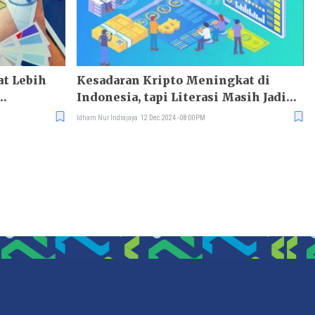
at Lebih
Kesadaran Kripto Meningkat di
Indonesia, tapi Literasi Masih Jadi
si
Tantangan
Idham Nur Indrajaya
12 Dec 2024 - 08:00PM