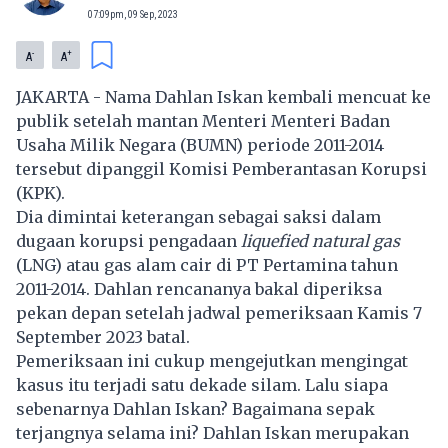
07:09pm, 09 Sep, 2023
-
+
A
A
JAKARTA - Nama
Dahlan Iskan
kembali mencuat ke
publik setelah mantan Menteri Menteri Badan
Usaha Milik Negara (BUMN) periode 2011-2014
tersebut dipanggil Komisi Pemberantasan Korupsi
(KPK).
Dia dimintai keterangan sebagai saksi dalam
dugaan korupsi pengadaan
liquefied natural gas
(LNG) atau gas alam cair di PT Pertamina tahun
2011-2014. Dahlan rencananya bakal diperiksa
pekan depan setelah jadwal pemeriksaan Kamis 7
September 2023 batal.
Pemeriksaan ini cukup mengejutkan mengingat
kasus itu terjadi satu dekade silam. Lalu siapa
sebenarnya Dahlan Iskan? Bagaimana sepak
terjangnya selama ini? Dahlan Iskan merupakan