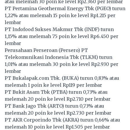
atau melemah 30 poin ke level Rp2.360 per lembar
PT Pertamina Geothermal Energy Tbk (
PGEO
) turun
1,22% atau melemah 15 poin ke level Rp1.215 per
lembar
PT Indofood Sukses Makmur Tbk (
INDF
) turun
1,15% atau melemah 75 poin ke level Rp6.450 per
lembar
Perusahaan Perseroan (Persero) PT
Telekomunikasi Indonesia Tbk (
TLKM
) turun
1,01% atau melemah 30 poin ke level Rp2.930 per
lembar
PT Bukalapak.com Tbk. (
BUKA
) turun 0,83% atau
melemah 1 poin ke level Rp119 per lembar
PT Bukit Asam Tbk (
PTBA
) turun 0,73% atau
melemah 20 poin ke level Rp2.710 per lembar
PT Bank Jago Tbk (
ARTO
) turun 0,73% atau
melemah 20 poin ke level Rp2.730 per lembar
PT AKR Corporindo Tbk (
AKRA
) turun 0,66% atau
melemah 10 poin ke level Rp1.505 per lembar