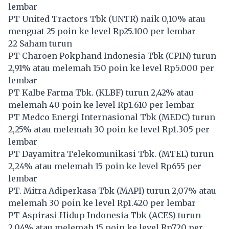
lembar
PT United Tractors Tbk (
UNTR
) naik 0,10% atau
menguat 25 poin ke level Rp25.100 per lembar
22 Saham turun
PT Charoen Pokphand Indonesia Tbk (
CPIN
) turun
2,91% atau melemah 150 poin ke level Rp5.000 per
lembar
PT Kalbe Farma Tbk. (
KLBF
) turun 2,42% atau
melemah 40 poin ke level Rp1.610 per lembar
PT Medco Energi Internasional Tbk (
MEDC
) turun
2,25% atau melemah 30 poin ke level Rp1.305 per
lembar
PT Dayamitra Telekomunikasi Tbk. (
MTEL
) turun
2,24% atau melemah 15 poin ke level Rp655 per
lembar
PT. Mitra Adiperkasa Tbk (
MAPI
) turun 2,07% atau
melemah 30 poin ke level Rp1.420 per lembar
PT Aspirasi Hidup Indonesia Tbk (
ACES
) turun
2,04% atau melemah 15 poin ke level Rp720 per