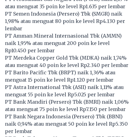
atau menguat 35 poin ke level Rp1.635 per lembar
PT Semen Indonesia (Persero) Tbk (
SMGR
) naik
1,98% atau menguat 80 poin ke level Rp4.130 per
lembar
PT Amman Mineral Internasional Tbk (
AMMN
)
naik 1,95% atau menguat 200 poin ke level
Rp10.450 per lembar
PT Merdeka Copper Gold Tbk (
MDKA
) naik 1,74%
atau menguat 40 poin ke level Rp2.340 per lembar
PT Barito Pacific Tbk (
BRPT
) naik 1,36% atau
menguat 15 poin ke level Rp1.120 per lembar
PT Astra International Tbk (
ASII
) naik 1,11% atau
menguat 55 poin ke level Rp5.025 per lembar
PT Bank Mandiri (Persero) Tbk (
BMRI
) naik 1,06%
atau menguat 75 poin ke level Rp7.150 per lembar
PT Bank Negara Indonesia (Persero) Tbk (
BBNI
)
naik 0,94% atau menguat 50 poin ke level Rp5.350
per lembar