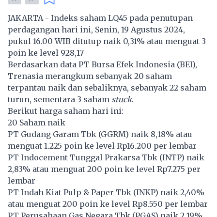
JAKARTA - Indeks saham LQ45 pada penutupan
perdagangan hari ini, Senin, 19 Agustus 2024,
pukul 16.00 WIB ditutup naik 0,31% atau menguat 3
poin ke level 928,17
Berdasarkan data PT Bursa Efek Indonesia (BEI),
Trenasia merangkum sebanyak 20 saham
terpantau naik dan sebaliknya, sebanyak 22 saham
turun, sementara 3 saham
stuck
.
Berikut harga saham hari ini:
20 Saham naik
PT Gudang Garam Tbk (
GGRM
) naik 8,18% atau
menguat 1.225 poin ke level Rp16.200 per lembar
PT Indocement Tunggal Prakarsa Tbk (
INTP
) naik
2,83% atau menguat 200 poin ke level Rp7.275 per
lembar
PT Indah Kiat Pulp & Paper Tbk (
INKP
) naik 2,40%
atau menguat 200 poin ke level Rp8.550 per lembar
PT Perusahaan Gas Negara Tbk (
PGAS
) naik 2,19%