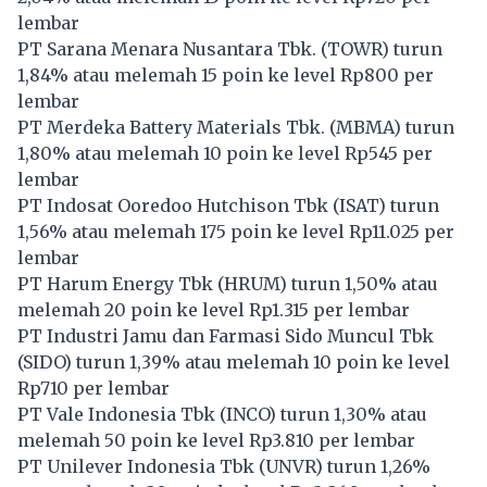
lembar
PT Sarana Menara Nusantara Tbk. (
TOWR
) turun
1,84% atau melemah 15 poin ke level Rp800 per
lembar
PT Merdeka Battery Materials Tbk. (
MBMA
) turun
1,80% atau melemah 10 poin ke level Rp545 per
lembar
PT Indosat Ooredoo Hutchison Tbk (
ISAT
) turun
1,56% atau melemah 175 poin ke level Rp11.025 per
lembar
PT Harum Energy Tbk (
HRUM
) turun 1,50% atau
melemah 20 poin ke level Rp1.315 per lembar
PT Industri Jamu dan Farmasi Sido Muncul Tbk
(
SIDO
) turun 1,39% atau melemah 10 poin ke level
Rp710 per lembar
PT Vale Indonesia Tbk (
INCO
) turun 1,30% atau
melemah 50 poin ke level Rp3.810 per lembar
PT Unilever Indonesia Tbk (
UNVR
) turun 1,26%