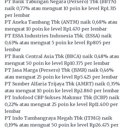
PT Bank Tabungan Negara (Persero) Tbk (
BBTN
)
naik 0,77% atau menguat 10 poin ke level Rp1.315
per lembar
PT Aneka Tambang Tbk (
ANTM
) naik 0,68% atau
menguat 10 poin ke level Rp1.470 per lembar
PT ESSA Industries Indonesia Tbk. (
ESSA
) naik
0,63% atau menguat 5 poin ke level Rp805 per
lembar
PT Bank Central Asia Tbk (
BBCA
) naik 0,48% atau
menguat 50 poin ke level Rp10.375 per lembar
PT Jasa Marga (Persero) Tbk (
JSMR
) naik 0,46%
atau menguat 25 poin ke level Rp5.425 per lembar
PT Sumber Alfaria Trijaya Tbk (
AMRT
) naik 0,35%
atau menguat 10 poin ke level Rp2.860 per lembar
PT Indofood CBP Sukses Makmur Tbk (
ICBP
) naik
0,22% atau menguat 25 poin ke level Rp11.400 per
lembar
PT Indo Tambangraya Megah Tbk (
ITMG
) naik
0,19% atau menguat 50 poin ke level Rp26.475 per