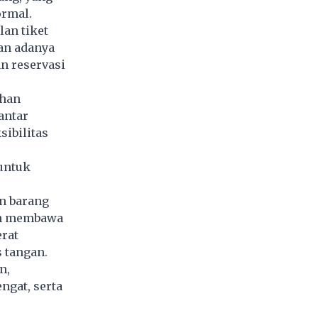
ormal.
an tiket
an adanya
n reservasi
ihan
antar
sibilitas
untuk
n barang
an membawa
rat
s tangan.
n,
ngat, serta