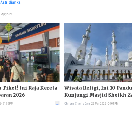
Astridianka
 Apr, 2024
a Tiket! Ini Raja Kereta
Wisata Religi, Ini 10 Pand
baran 2026
Kunjungi Masjid Sheikh Z
6 - 01:00PM
Chrisna Chanis Cara
23 Mar 2026 - 04:01PM