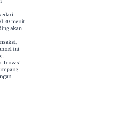
n
wedari
l 30 menit
ding akan
nsaksi,
annel ini
e.
. Inovasi
numpang
angan