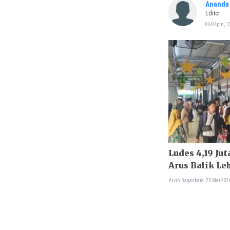
Ananda 
Editor
06:04pm, 13
Ludes 4,19 Jut
Arus Balik Le
Alvin Bagaskara
25 Mar 202