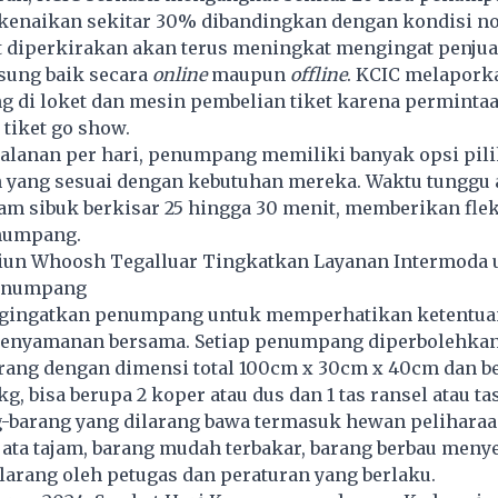
enaikan sekitar 30% dibandingkan dengan kondisi n
 diperkirakan akan terus meningkat mengingat penjual
sung baik secara
online
maupun
offline
. KCIC melapork
g di loket dan mesin pembelian tiket karena permintaa
tiket go show.
jalanan per hari, penumpang memiliki banyak opsi pil
 yang sesuai dengan kebutuhan mereka. Waktu tunggu 
jam sibuk berkisar 25 hingga 30 menit, memberikan flek
enumpang.
iun Whoosh Tegalluar Tingkatkan Layanan Intermoda 
enumpang
gingatkan penumpang untuk memperhatikan ketentua
kenyamanan bersama. Setiap penumpang diperbolehk
rang dengan dimensi total 100cm x 30cm x 40cm dan be
 bisa berupa 2 koper atau dus dan 1 tas ransel atau ta
-barang yang dilarang bawa termasuk hewan peliharaa
jata tajam, barang mudah terbakar, barang berbau menye
larang oleh petugas dan peraturan yang berlaku.