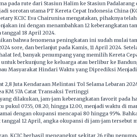
ma pada rute dari Stasiun Halim ke Stasiun Padalarang
adi sorotan utama PT Kereta Cepat Indonesia China (K
etary KCIC Eva Chairunisa mengatakan, pihaknya telah
njakan ini dengan menambahkan 12 keberangkatan ta
 tanggal 18 April 2024.
kan bahwa fenomena peningkatan ini sudah mulai ta
2024 sore, dan berlanjut pada Kamis, 11 April 2024. Setel
halat Ied, banyak penumpang yang memilih Kereta Ce
 untuk berkunjung ke keluarga atau berlibur ke Bandun
bau Masyarakat Hindari Waktu yang Diprediksi Menjad
tat 2,8 Juta Kendaraan Melintasi Tol Selama Lebaran 202
a KM 57A Catat Transaksi Tertinggi
yang dilakukan, jam-jam keberangkatan favorit pada ha
tu pukul 07.55, 08.20, hingga 12.00, menjadi waktu di ma
ramai dengan okupansi mencapai 80 hingga 95%. Bahk
t tanggal 12 April, angka okupansi di jam-jam tersebut
ran, KCIC berhasil mengangkut sekitar 26 ribu penump