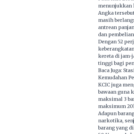
menunjukkan k
Angka tersebut
masih berlang
antrean panjan
dan pembelian 
Dengan 52 per
keberangkatan
kereta di jam-
tinggi bagi p
Baca Juga:
Stas
Kemudahan P
KCIC juga men
bawaan guna 
maksimal 3 ba
maksimum 20kg,
Adapun barang
narkotika, sen
barang yang di