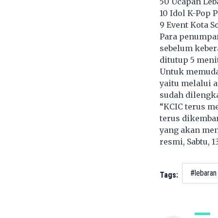
50 Ucapan Leb
10 Idol K-Pop 
9 Event Kota S
Para penumpan
sebelum keber
ditutup 5 men
Untuk memudah
yaitu melalui 
sudah dilengka
“KCIC terus m
terus dikemb
yang akan men
resmi, Sabtu, 1
#lebaran
Tags: