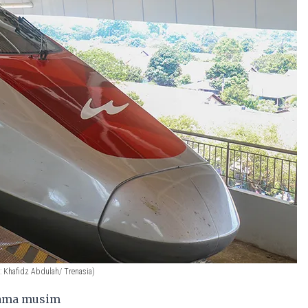
: Khafidz Abdulah/ Trenasia)
lama musim