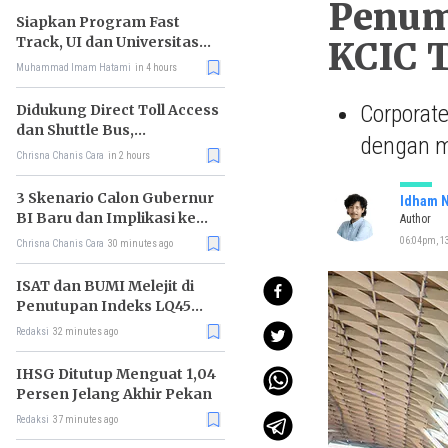
Penum
Siapkan Program Fast
Track, UI dan Universitas
KCIC 
Agung Podomoro Jalin
Muhammad Imam Hatami
in 4 hours
Kemitraan
Corporate
Didukung Direct Toll Access
dan Shuttle Bus,
dengan m
Paramount Petals Kian
Chrisna Chanis Cara
in 2 hours
Prospektif
3 Skenario Calon Gubernur
Idham N
BI Baru dan Implikasi ke
Author
Pasar
06:04pm, 13
Chrisna Chanis Cara
30 minutes ago
ISAT dan BUMI Melejit di
Penutupan Indeks LQ45
Hari Ini
Redaksi
32 minutes ago
IHSG Ditutup Menguat 1,04
Persen Jelang Akhir Pekan
Redaksi
37 minutes ago