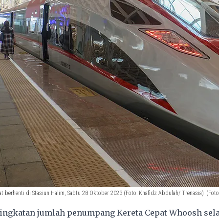
t berhenti di Stasiun Halim, Sabtu 28 Oktober 2023 (Foto: Khafidz Abdulah/ Trenasia)
(Foto
ingkatan jumlah penumpang Kereta Cepat Whoosh se