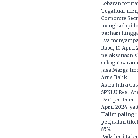
Lebaran teruta
Tegalluar menj
Corporate Secr
menghadapi lo
perhari hingga
Eva menyampai
Rabu, 10 April 
pelaksanaan s
sebagai sarana
Jasa Marga Im
Arus Balik
Astra Infra Ca
SPKLU Rest Are
Dari pantauan 
April 2024, yai
Halim paling 
penjualan tike
85%.
Pada hari Leba