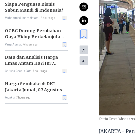
Siapa Penguasa Bisnis
Sabun Mandi di Indonesia?
Muhammad Imam Hatami
2 hours ago
OCBC Dorong Perubahan
Gaya Hidup Berkelanjutan
melalui Program RISE
Panji Asmoro
6 hours ago
-
A
Data dan Analisis Harga
+
A
Emas Antam Hari Ini 7
Agustus 2026
Chrisna Chanis Cara
7 hours ago
Harga Sembako di DKI
Jakarta Jumat, 07 Agustus
2026, Daging Sapi Naik, Gas
Redaksi
7 hours ago
Elpiji 3kg Turun
Kereta Cepat Whoosh saa
JAKARTA - Pen