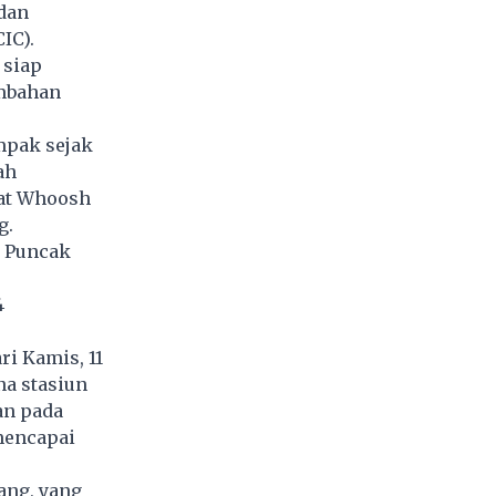
 dan
CIC).
 siap
mbahan
mpak sejak
ah
pat Whoosh
g.
i Puncak
4
ri Kamis, 11
na stasiun
an pada
 mencapai
ang, yang