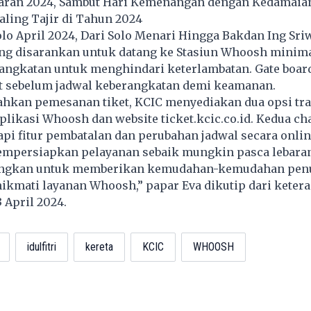
aran 2024, Sambut Hari Kemenangan dengan Kedamaia
Paling Tajir di Tahun 2024
olo April 2024, Dari Solo Menari Hingga Bakdan Ing Sri
g disarankan untuk datang ke Stasiun Whoosh minima
angkatan untuk menghindari keterlambatan. Gate boar
it sebelum jadwal keberangkatan demi keamanan.
kan pemesanan tiket, KCIC menyediakan dua opsi tra
aplikasi Whoosh dan website ticket.kcic.co.id. Kedua ch
pi fitur pembatalan dan perubahan jadwal secara onlin
empersiapkan pelayanan sebaik mungkin pasca lebaran
angkan untuk memberikan kemudahan-kemudahan pe
ikmati layanan Whoosh,” papar Eva dikutip dari keter
3 April 2024.
idulfitri
kereta
KCIC
WHOOSH