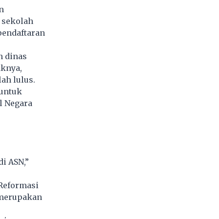
n
 sekolah
pendaftaran
n dinas
aknya,
ah lulus.
 untuk
l Negara
di
ASN
,”
Reformasi
erupakan