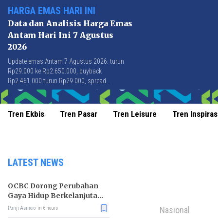
HARGA EMAS HARI INI
Data dan Analisis Harga Emas
Antam Hari Ini 7 Agustus
2026
Update emas Antam 7 Agustus 2026: turun
Rp29.000 ke Rp2.650.000, buyback
Rp2.461.000 turun Rp29.000, spread
Rp189.000 stabil di level terbaik sejak April
2026.
Tren Ekbis
Tren Pasar
Tren Leisure
Tren Inspiras
LATEST NEWS
OCBC Dorong Perubahan
Gaya Hidup Berkelanjutan
melalui Program RISE
Nasional
Panji Asmoro
in 6 hours