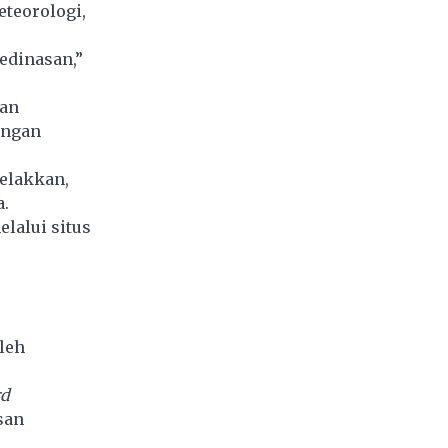
teorologi,
edinasan,”
kan
angan
relakkan,
a.
lalui situs
leh
rd
san