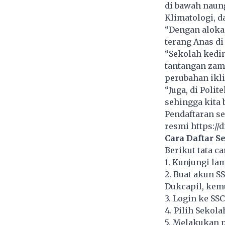
di bawah naun
Klimatologi, d
“Dengan alokas
terang Anas di 
“Sekolah kedi
tantangan zam
perubahan ikli
“Juga, di Polit
sehingga kita 
Pendaftaran s
resmi
https://
Cara Daftar S
Berikut tata c
1. Kunjungi lam
2. Buat akun S
Dukcapil, kem
3. Login ke S
4. Pilih Sekol
5. Melakukan 