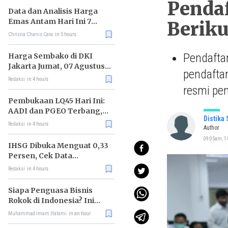
Pendaf
Data dan Analisis Harga
Emas Antam Hari Ini 7
Beriku
Agustus 2026
Chrisna Chanis Cara
in 5 hours
Pendafta
Harga Sembako di DKI
Jakarta Jumat, 07 Agustus
pendafta
2026, Daging Sapi Naik, Gas
Redaksi
in 4 hours
Elpiji 3kg Turun
resmi pen
Pembukaan LQ45 Hari Ini:
AADI dan PGEO Terbang,
Distika
HRTA Tiarap
Redaksi
in 4 hours
Author
09:05am, 14
IHSG Dibuka Menguat 0,33
Persen, Cek Data
Lengkapnya
Redaksi
in 4 hours
Siapa Penguasa Bisnis
Rokok di Indonesia? Ini
Daftar Raja Industri
Muhammad Imam Hatami
in an hour
Tembakau