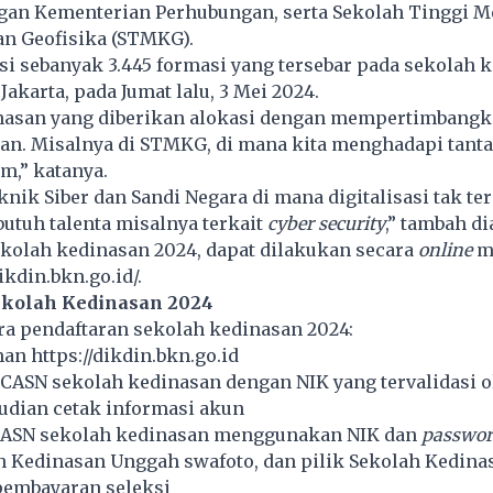
gan Kementerian Perhubungan, serta Sekolah Tinggi Me
an Geofisika (STMKG).
i sebanyak 3.445 formasi yang tersebar pada sekolah k
Jakarta, pada Jumat lalu, 3 Mei 2024.
nasan yang diberikan alokasi dengan mempertimbang
an. Misalnya di STMKG, di mana kita menghadapi tant
m,” katanya.
eknik Siber dan Sandi Negara di mana digitalisasi tak te
butuh talenta misalnya terkait
cyber security
,” tambah di
ekolah kedinasan 2024, dapat dilakukan secara
online
me
dikdin.bkn.go.id/
.
ekolah Kedinasan 2024
ara pendaftaran sekolah kedinasan 2024:
an https://dikdin.bkn.go.id
SCASN sekolah kedinasan dengan NIK yang tervalidasi o
udian cetak informasi akun
SCASN sekolah kedinasan menggunakan NIK dan
passwo
ah Kedinasan Unggah swafoto, dan pilik Sekolah Kedina
pembayaran seleksi