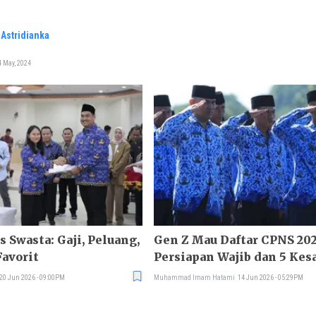
Astridianka
 May, 2024
 Swasta: Gaji, Peluang,
Gen Z Mau Daftar CPNS 202
Favorit
Persiapan Wajib dan 5 Kes
Pendaftar
20 Jun 2026 - 09:00PM
Muhammad Imam Hatami
14 Jun 2026 - 05:29PM