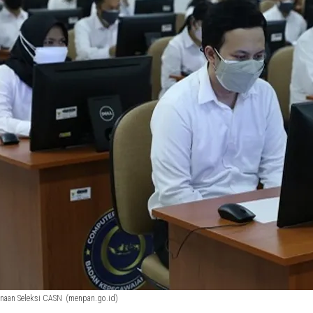
anaan Seleksi CASN
(menpan.go.id)