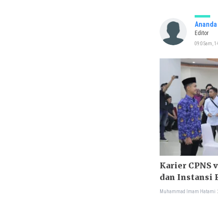
Ananda 
Editor
09:05am, 14
Karier CPNS vs
dan Instansi 
Muhammad Imam Hatami