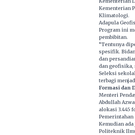
Kementerian D
Kementerian Pe
Klimatologi.
Adapula Geofis
Program ini me
pembibitan.
“Tentunya dip
spesifik. Bid
dan persandian
dan geofisika,
Seleksi sekola
terbagi menjad
Formasi dan 
Menteri Penda
Abdullah Azwa
alokasi 3.445 
Pemerintahan D
Kemudian ada j
Politeknik Ilm