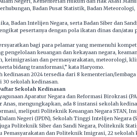
alam Negeri, Kementerian Hukum dan Hak Asasi Manus
rhubungan, Badan Pusat Statistik, Badan Meteorologi,
ika, Badan Intelijen Negara, serta Badan Siber dan Sand
ngikat pesertanya dengan pola ikatan dinas dan/atau 
ersyaratkan bagi para pelamar yang memenuhi kompet
ang pengelolaan keuangan dan kekayaan negara, keaman
, keimigrasian dan permasyarakatan, meteorologi, kli
 serta bidang transformasi,” kata Haryomo.
h kedinasan 2024 tersedia dari 8 kementerian/lembaga 
i 30 sekolah kedinasan.
Daftar Sekolah Kedinasan
yagunaan Aparatur Negara dan Reformasi Birokrasi (P
r Anas, mengungkapkan, ada 8 instansi sekolah kedin
formasi, meliputi Politeknik Keuangan Negara STAN, Ins
alam Negeri (IPDN), Sekolah Tinggi Intelijen Negara (S
uga Politeknik Siber dan Sandi Negara, Politeknik Stati
u Pemasyarakatan dan Politeknik Imigrasi, 22 sekolah