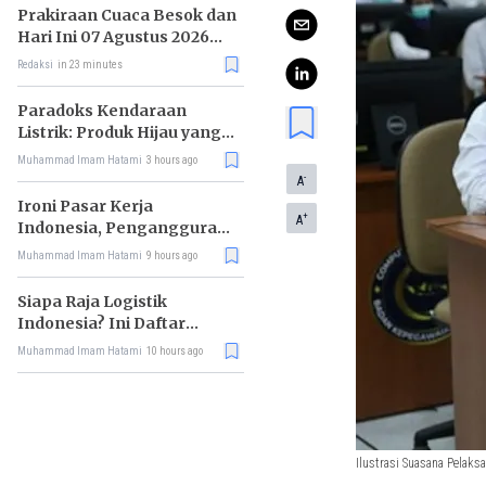
Prakiraan Cuaca Besok dan
Hari Ini 07 Agustus 2026
untuk Wilayah DKI Jakarta
Redaksi
in 23 minutes
Paradoks Kendaraan
Listrik: Produk Hijau yang
Ancam Hutan Tropis
Muhammad Imam Hatami
3 hours ago
-
A
Ironi Pasar Kerja
+
A
Indonesia, Pengangguran
Didominasi Lulusan SMK
Muhammad Imam Hatami
9 hours ago
Siapa Raja Logistik
Indonesia? Ini Daftar
Pemimpin Pasarnya
Muhammad Imam Hatami
10 hours ago
Ilustrasi Suasana Pelaks