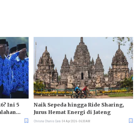
6? Ini 5
Naik Sepeda hingga Ride Sharing,
alahan
Jurus Hemat Energi di Jateng
Chrisna Chanis Cara
04 Apr 2026 - 06:30AM