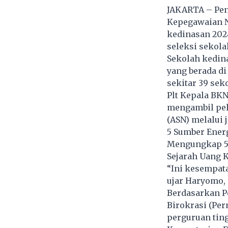
JAKARTA – Pen
Kepegawaian N
kedinasan 202
seleksi sekola
Sekolah kedin
yang berada d
sekitar 39 sek
Plt Kepala BK
mengambil pelu
(ASN) melalui 
5 Sumber Ener
Mengungkap 5 
Sejarah Uang K
“Ini kesempat
ujar Haryomo, 
Berdasarkan P
Birokrasi (Pe
perguruan tin