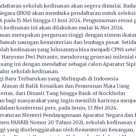
daftaran sekolah kedinasan akan segera dimulai. Bada
egara (
BKN
) akan membuka pendaftaran untuk seleksi
4 pada 15 Mei hingga 13 Juni 2024. Pengumuman resmi 
h kedinasan ini akan dilakukan mulai 14 Mei 2024.
asan merupakan perguruan tinggi dengan sistem ikata
i bawah naungan kementerian dan lembaga pusat. Setid
olah kedinasan yang lulusannya bisa menjadi CPNS setel
N Haryomo Dwi Putranto, mendorong generasi milenial
ang ini dengan mendaftar sebagai calon Aparatur Sipi
jalur sekolah kedinasan.
gi Baru Terbarukan yang Melimpah di Indonesia
Alasan di Balik Kenaikan dan Penurunan Mata Uang
ertas, dari Dinasti Tang hingga Bank of Stockholm
an bagi masyarakat yang ingin memilih karirnya menja
dalam konferensi pers, pada Senin, 13 Mei 2024.
eraturan Menteri Pendayagunaan Aparatur Negara dan 
rmen PANRB) Nomor 20 Tahun 2021,
sekolah kedinasan
m
ggi yang diselenggarakan oleh Kementerian Keuangan,