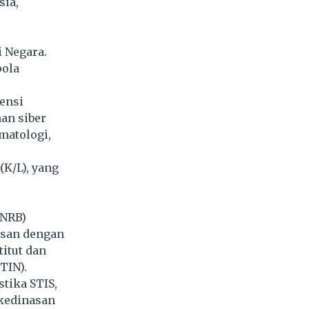
ia,
i Negara.
pola
ensi
an siber
matologi,
(K/L), yang
ANRB)
asan dengan
titut dan
TIN).
stika STIS,
 kedinasan