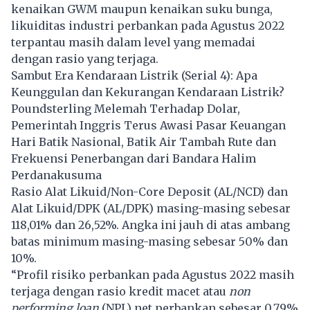
kenaikan GWM maupun kenaikan suku bunga,
likuiditas industri perbankan pada Agustus 2022
terpantau masih dalam level yang memadai
dengan rasio yang terjaga.
Sambut Era Kendaraan Listrik (Serial 4): Apa
Keunggulan dan Kekurangan Kendaraan Listrik?
Poundsterling Melemah Terhadap Dolar,
Pemerintah Inggris Terus Awasi Pasar Keuangan
Hari Batik Nasional, Batik Air Tambah Rute dan
Frekuensi Penerbangan dari Bandara Halim
Perdanakusuma
Rasio Alat Likuid/Non-Core Deposit (AL/NCD) dan
Alat Likuid/DPK (AL/DPK) masing-masing sebesar
118,01% dan 26,52%. Angka ini jauh di atas ambang
batas minimum masing-masing sebesar 50% dan
10%.
“Profil risiko perbankan pada Agustus 2022 masih
terjaga dengan rasio kredit macet atau
non
performing loan
(NPL) net perbankan sebesar 0,79%