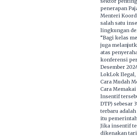
sektor penting
penerapan Paja
Menteri Koord
salah satu ins
lingkungan de
“Bagi kelas m
juga melanjutk
atas penyerah
konferensi per
Desember 2024
LokLok Ilegal,
Cara Mudah Me
Cara Memakai 
Insentif ters
DTP) sebesar 
terbaru adala
itu pemerintah
Jika insentif 
dikenakan tar