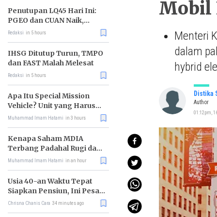
Mobil 
Penutupan LQ45 Hari Ini:
PGEO dan CUAN Naik,
MBMA Turun
Menteri K
Redaksi
in 5 hours
dalam pak
IHSG Ditutup Turun, TMPO
dan FAST Malah Melesat
hybrid ele
Redaksi
in 5 hours
Distika
Apa Itu Special Mission
Author
Vehicle? Unit yang Harus
01:12pm, 16
Bereskan Utang Whoosh
Muhammad Imam Hatami
in 3 hours
Rp116 T
Kenapa Saham MDIA
Terbang Padahal Rugi dan
Terlilit Utang?
Muhammad Imam Hatami
in an hour
Usia 40-an Waktu Tepat
Siapkan Pensiun, Ini Pesan
Rhenald Kasali
Chrisna Chanis Cara
34 minutes ago