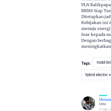
PLN Balikpapan
BRMS Siap Tum
Ditetapkan ja
Kebijakan ini 
menuju energi 
luas kepada m
Dengan berbaga
meningkatkan d
mobil list
Tags:
hybrid electric v
Chrisna
Editor
01:12pm, 16