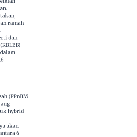
etelah
an.
takan,
raan ramah
.
rti dan
 (KBLBB)
 dalam
16
ewah (PPnBM
yang
uk hybrid
nya akan
ntara 6-