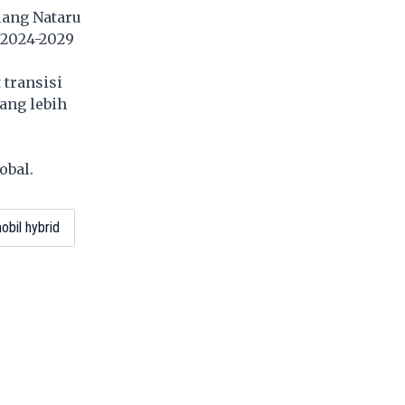
lang Nataru
 2024-2029
 transisi
ang lebih
obal.
obil hybrid