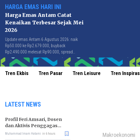
HARGA EMAS HARI INI
Harga Emas Antam Catat
Kenaikan Terbesar Sejak Mei
2026
Update emas Antam 6 Agustus 2026: naik
Rp50.000 ke Rp2.679.000, buyback
Rp2.490.000 melesat Rp90.000, spread
Rp189.000 tersempit sejak awal April 2026.
Tren Ekbis
Tren Pasar
Tren Leisure
Tren Inspiras
LATEST NEWS
Profil Feri Amsari, Dosen
dan Aktivis Penggagas
Kabinet Bayangan
Makroekonomi
Muhammad Imam Hatami
in 6 hours