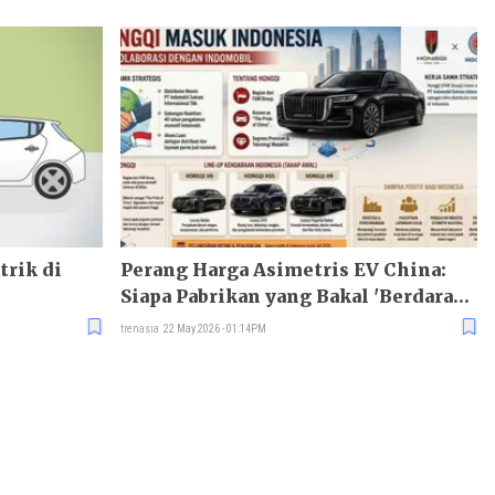
trik di
Perang Harga Asimetris EV China:
Siapa Pabrikan yang Bakal 'Berdarah-
Darah'?
trenasia
22 May 2026 - 01:14PM