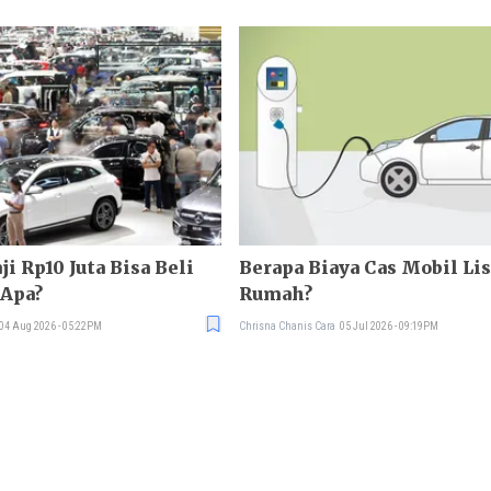
ji Rp10 Juta Bisa Beli
Berapa Biaya Cas Mobil Lis
 Apa?
Rumah?
04 Aug 2026 - 05:22PM
Chrisna Chanis Cara
05 Jul 2026 - 09:19PM