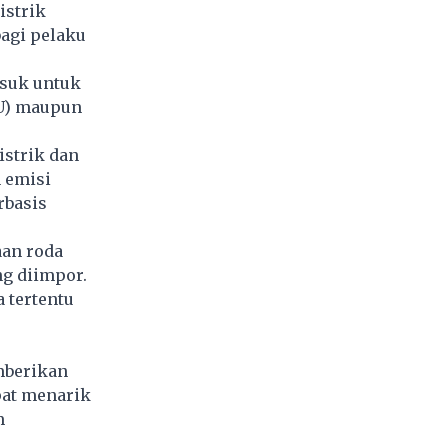
istrik
bagi pelaku
asuk untuk
U) maupun
strik dan
 emisi
rbasis
aan roda
ng diimpor.
 tertentu
mberikan
pat menarik
m