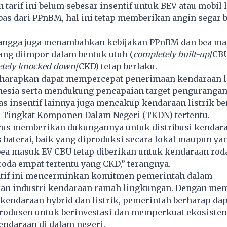
 tarif ini belum sebesar insentif untuk BEV atau mobil l
as dari PPnBM, hal ini tetap memberikan angin segar 
irlangga juga menambahkan kebijakan PPnBM dan bea m
yang diimpor dalam bentuk utuh (
completely built-up
/CB
tely knocked down
/CKD) tetap berlaku.
iharapkan dapat mempercepat penerimaan kendaraan li
onesia serta mendukung pencapaian target pengurangan
tas insentif lainnya juga mencakup kendaraan listrik be
n Tingkat Komponen Dalam Negeri (TKDN) tertentu.
rus memberikan dukungannya untuk distribusi kendar
 baterai, baik yang diproduksi secara lokal maupun ya
ea masuk EV CBU tetap diberikan untuk kendaraan roda
oda empat tertentu yang CKD,” terangnya.
tif ini mencerminkan komitmen pemerintah dalam
n industri kendaraan ramah lingkungan. Dengan me
 kendaraan hybrid dan listrik, pemerintah berharap da
produsen untuk berinvestasi dan memperkuat ekosiste
endaraan
di dalam negeri.