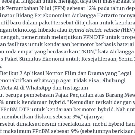
 sebagai langkah untuk menjaga daya beli masyarakat s
k Pertambahan Nilai (PPN) sebesar 12% pada tahun dep
inator Bidang Perekonomian Airlangga Hartarto menya
entif baru dalam paket tersebut ditujukan untuk kenda
ngan teknologi hibrida atau
hybrid electric vehicle (
HEV)
enengah, pemerintah melanjutkan PPN DTP untuk prope
an fasilitas untuk kendaraan bermotor berbasis baterai
an roda empat yang berdasarkan TKDN,” kata Airlangga
s Paket Stimulus Ekonomi untuk Kesejahteraan, Senin 
.
 Berikut 7 Aplikasi Nonton Film dan Drama yang Legal
nonaktifkan WhatsApp Agar Tidak Bisa Dihubungi
Meta AI di WhatsApp dan Instagram
ebut berupa pembebasan Pajak Penjualan atas Barang M
3% untuk kendaraan
hybrid
. “Kemudian terkait dengan 
h PPnBM DTP untuk kendaraan bermotor hybrid. Nah unt
 memberikan diskon sebesar 3%,” ujarnya.
tersebut dimaksud resmi diberlakukan, mobil hybrid ha
if maksimum PPnBM sebesar 9% (sebelumnya berkisar a