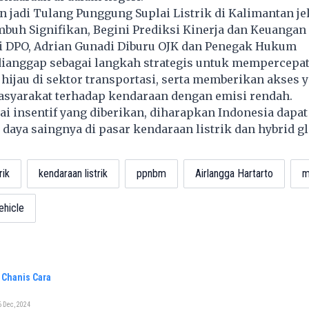
 jadi Tulang Punggung Suplai Listrik di Kalimantan je
buh Signifikan, Begini Prediksi Kinerja dan Keuangan
di DPO, Adrian Gunadi Diburu OJK dan Penegak Hukum
dianggap sebagai langkah strategis untuk mempercepat
hijau di sektor transportasi, serta memberikan akses y
asyarakat terhadap kendaraan dengan emisi rendah.
i insentif yang diberikan, diharapkan Indonesia dapat
aya saingnya di pasar kendaraan listrik dan hybrid gl
rik
kendaraan listrik
ppnbm
Airlangga Hartarto
m
ehicle
 Chanis Cara
 Dec, 2024