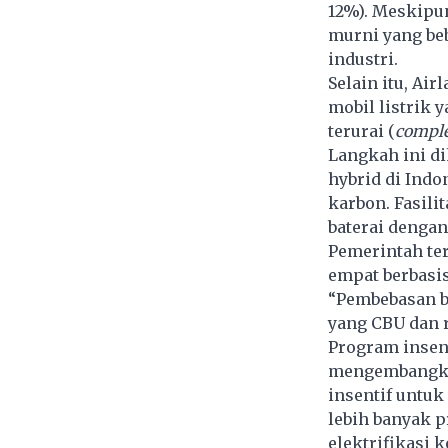
12%). Meskipun
murni yang beb
industri.
Selain itu, A
mobil listrik 
terurai (
comple
Langkah ini d
hybrid di Ind
karbon. Fasili
baterai denga
Pemerintah te
empat berbasis
“Pembebasan b
yang CBU dan r
Program insen
mengembangka
insentif untuk
lebih banyak 
elektrifikasi
k