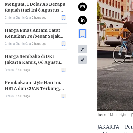
Menguat, 1 Dolar AS Berapa
Rupiah Hari Ini 6 Agustus
2026?
Chrisna Chanis Cara
2 hours ago
Harga Emas Antam Catat
Kenaikan Terbesar Sejak
Mei 2026
Chrisna Chanis Cara
2 hours ago
-
A
Harga Sembako di DKI
+
A
Jakarta Kamis, 06 Agustus
2026, Daging Kambing
Redaksi
2 hours ago
Naik, Gula Pasir Turun
Pembukaan LQ45 Hari Ini:
HRTA dan CUAN Terbang,
MAPI Tiarap
Redaksi
3 hours ago
Ilustrasi Mobil Hybrid
(
JAKARTA – Pem