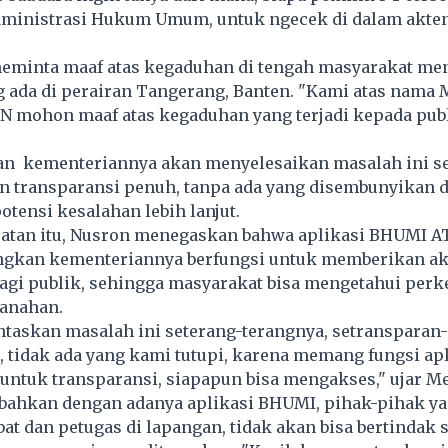
dministrasi Hukum Umum, untuk ngecek di dalam akten
eminta maaf atas kegaduhan di tengah masyarakat me
g ada di perairan Tangerang, Banten. "Kami atas nama 
N mohon maaf atas kegaduhan yang terjadi kepada publ
an kementeriannya akan menyelesaikan masalah ini s
an transparansi penuh, tanpa ada yang disembunyikan 
tensi kesalahan lebih lanjut.
tan itu, Nusron menegaskan bahwa aplikasi BHUMI A
gkan kementeriannya berfungsi untuk memberikan a
bagi publik, sehingga masyarakat bisa mengetahui pe
tanahan.
ntaskan masalah ini seterang-terangnya, setransparan-
 tidak ada yang kami tutupi, karena memang fungsi ap
ntuk transparansi, siapapun bisa mengakses," ujar Me
bahkan dengan adanya aplikasi BHUMI, pihak-pihak yan
at dan petugas di lapangan, tidak akan bisa bertindak