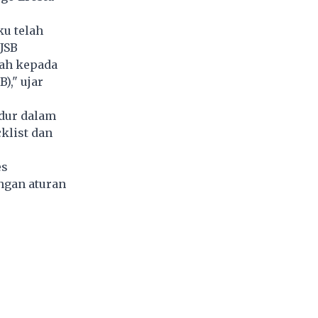
u telah
JSB
tah kepada
)," ujar
edur dalam
klist dan
es
ngan aturan