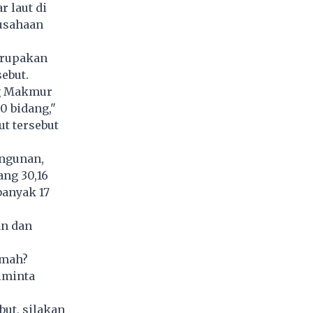
 laut di
rusahaan
erupakan
ebut.
ng Makmur
0 bidang,"
ut tersebut
angunan,
ang 30,16
banyak 17
an dan
umah?
iminta
but, silakan