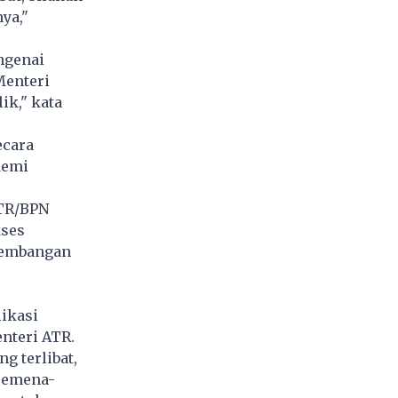
ya,"
ngenai
Menteri
ik," kata
ecara
demi
TR/BPN
kses
rkembangan
likasi
nteri ATR.
g terlibat,
 semena-