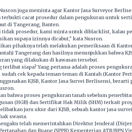
 Nusron juga meminta agar Kantor Jasa Surveyor Berlise
ka terbukti cacat prosedur dalam pengukuran untuk serti
laut di Tangerang, Banten.
i tidak prosedur, kami minta untuk diblacklist, kalau p
kan supaya izinnya dicabut," kata Nusron.
kan pihaknya telah melakukan pemeriksaan di Kanto
antah) Tangerang dan hasilnya menunjukkan bahwa KJSB
ran yang dilakukan di kawasan tersebut.
g terlibat siapa? Yang pertama adalah proses pengukura
 sudah cek kepada teman-teman di Kantah (Kantor Pert
gunakan KJSB, Kantor Jasa Survei Berlisensi, berarti 
Nusron.
an bahwa proses pengukuran tanah sebelum penerbitan
nan (HGB) dan Sertifikat Hak Milik (SHM) terkait pro
melibatkan juru ukur dari KJSB, sebuah kantor jasa surve
ihak swasta.
engaku telah memerintahkan Direktur Jenderal (Dirjen
Pertanahan dan Ruang (SPPR) Kementerian ATR/BPN Vir