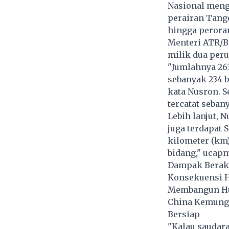
Nasional menga
perairan Tange
hingga perora
Menteri ATR/B
milik dua peru
"Jumlahnya 26
sebanyak 234 b
kata Nusron. S
tercatat seban
Lebih lanjut, 
juga terdapat 
kilometer (km)
bidang," ucapn
Dampak Berakh
Konsekuensi
Membangun Huni
China Kemungk
Bersiap
"Kalau saudara