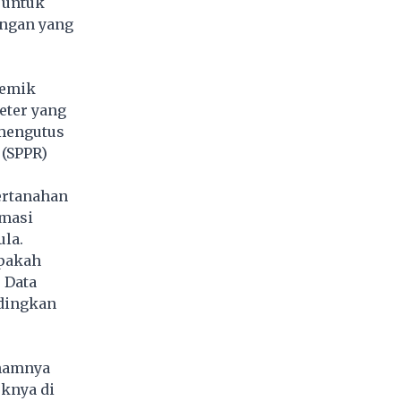
 untuk
angan yang
lemik
eter yang
 mengutus
 (SPPR)
ertanahan
rmasi
ula.
apakah
. Data
ndingkan
ahamnya
knya di