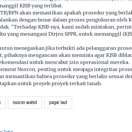
anggil KJSB yang terlibat.
TR/BPN akan memastikan apakah prosedur yang berlak
jalankan dengan benar dalam proses pengukuran oleh K
tidak. "Terhadap KJSB-nya, kami sudah mintakan, perin
aku yang menangani Dirjen SPPR, untuk memanggil (KJSB
Nusron menegaskan jika terbukti ada pelanggaran pros
ut, pihaknya mengancam akan meminta agar KJSB diblac
komendasi untuk mencabut izin operasional mereka.
enurut Nusron, penting untuk menjaga integritas pros
n memastikan bahwa prosedur yang berlaku sesuai de
etapkan untuk proyek-proyek terkait tanah.
i
nusron wahid
pagar laut
n Zuhri