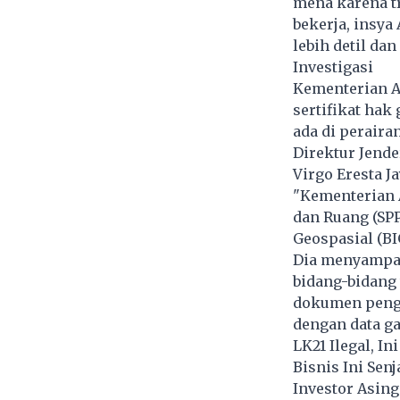
mena karena t
bekerja, insya
lebih detil dan
Investigasi
Kementerian A
sertifikat hak
ada di peraira
Direktur Jende
Virgo Eresta Ja
"Kementerian 
dan Ruang (SPP
Geospasial (BI
Dia menyampai
bidang-bidang t
dokumen pengaj
dengan data ga
LK21 Ilegal, I
Bisnis Ini Sen
Investor Asin