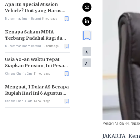
Apa Itu Special Mission
Vehicle? Unit yang Harus
Bereskan Utang Whoosh
Muhammad Imam Hatami
8 hours ago
Rp116 T
Kenapa Saham MDIA
Terbang Padahal Rugi dan
Terlilit Utang?
Muhammad Imam Hatami
10 hours ago
-
A
Usia 40-an Waktu Tepat
+
A
Siapkan Pensiun, Ini Pesan
Rhenald Kasali
Chrisna Chanis Cara
11 hours ago
Menguat, 1 Dolar AS Berapa
Rupiah Hari Ini 6 Agustus
2026?
Chrisna Chanis Cara
13 hours ago
Menteri ATR/BPN, Nusr
JAKARTA- Keme