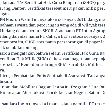
kui ada 263 Sertifikat Hak Guna Bangunan (SHGB) pagar
rang, Banten. Sertifikat tersebut merupakan milik pe
ngan.
PN Nusron Wahid menyatakan sebanyak 263 bidang, m
sahaan swasta dan perorangan yang ada di wilayah ters
3 bidang dalam bentuk SHGB. Atas nama PT Intan Agu
idang dan atas nama PT Cahaya Inti Sentosa sebanyak 2
ementara itu, SHGB atas nama perseorangan di pagar la
yak sembilan bidang.
Nusron mengatakan bahwa selain Sertifikat Hak Guna B
Sertifikat Hak Milik (SHM) di kawasan pagar laut sepanj
 tersebut. "Kemudian ada juga SHM, Surat Hak Milik se
ya.
irnya Pembatalan Polis Sepihak di Asuransi: Tantang
 Hukum
an dan Mobilitas Bagian I : Apa Itu Program 3 Juta R
inan akan Merelokasi Pabrik ke Luar Negeri, Batam D
-saudara ingin tanya dari mana, siapa pemilik PT terse