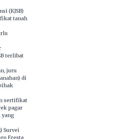
nsi (KJSB)
fikat tanah
erlu
r
 terlibat
n, juru
anahan) di
pihak
 sertifikat
yek pagar
i yang
) Survei
go Eresta