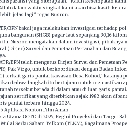
ransparansi yang diterapkan. "Kasih kesempatan kami
 Allah dalam waktu singkat kami akan bisa kasih keter
 lebih jelas lagi," tegas Nusron.
TR/BPN bakal juga melakukan investigasi terhadap po
 guna bangunan (SHGB) pagar laut sepanjang 30,16 kilom
n itu. Nusron mengatakan dalam investigasi, pihaknya
ral (Dirjen) Survei dan Pemetaan Pertanahan dan Ruang
ya.
ATR/BPN telah mengutus Dirjen Survei dan Pemetaan P
R), Pak Virgo, untuk berkoordinasi dengan Badan Info
G) terkait garis pantai kawasan Desa Kohod," katanya p
kan bahwa langkah itu bertujuan untuk memastikan 
anah tersebut berada di dalam atau di luar garis pantai
uan sertifikat yang diterbitkan sejak 1982 akan diba
ris pantai terbaru hingga 2024.
ni 5 Aplikasi Nonton Film Aman
jata Utama GOTO di 2025, Begini Proyeksi dan Target S
g Mulai Serbu Saham Telkom (TLKM), Bagaimana Prospe