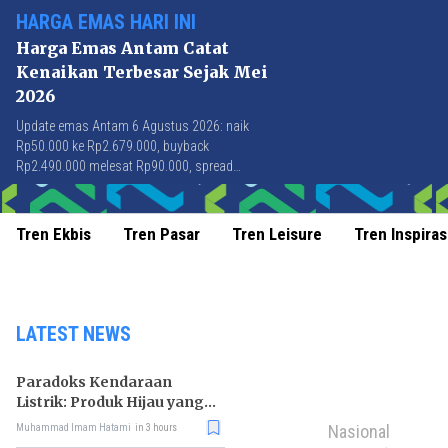
HARGA EMAS HARI INI
Harga Emas Antam Catat
Kenaikan Terbesar Sejak Mei
2026
Update emas Antam 6 Agustus 2026: naik
Rp50.000 ke Rp2.679.000, buyback
Rp2.490.000 melesat Rp90.000, spread
Rp189.000 tersempit sejak awal April 2026.
Tren Ekbis
Tren Pasar
Tren Leisure
Tren Inspiras
LATEST NEWS
Paradoks Kendaraan
Listrik: Produk Hijau yang
Ancam Hutan Tropis
Nasional
Muhammad Imam Hatami
in 3 hours