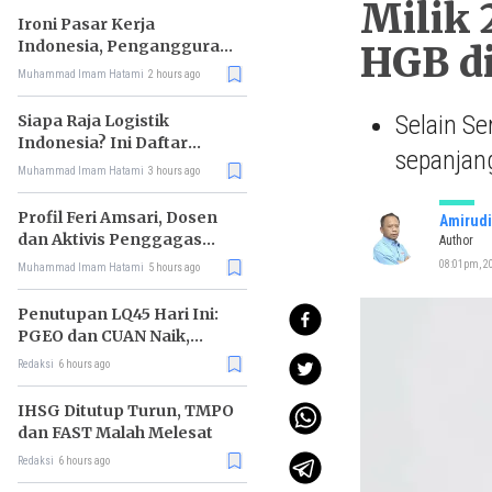
Milik 
Ironi Pasar Kerja
Indonesia, Pengangguran
HGB di
Didominasi Lulusan SMK
Muhammad Imam Hatami
2 hours ago
Selain Se
Siapa Raja Logistik
Indonesia? Ini Daftar
sepanjang
Pemimpin Pasarnya
Muhammad Imam Hatami
3 hours ago
Profil Feri Amsari, Dosen
Amirudi
dan Aktivis Penggagas
Author
Kabinet Bayangan
08:01pm, 20
Muhammad Imam Hatami
5 hours ago
Penutupan LQ45 Hari Ini:
PGEO dan CUAN Naik,
MBMA Turun
Redaksi
6 hours ago
IHSG Ditutup Turun, TMPO
dan FAST Malah Melesat
Redaksi
6 hours ago