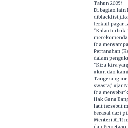
Tahun 2025?
Di bagian lain
diblacklist ji
terkait pagar 
"Kalau terbukt
merekomendasi
Dia menyampai
Pertanahan (K
dalam penguku
"Kira-kira yan
ukur, dan kami
Tangerang meng
swasta," ujar 
Dia menyebutk
Hak Guna Bangu
laut tersebut 
berasal dari p
Menteri ATR m
dan Pemetaan 