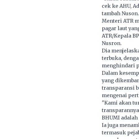
cek ke AHU, A
tambah Nuson.
Menteri ATR m
pagar laut yan
ATR/Kepala BP
Nusron.
Dia menjelask
terbuka, deng
menghindari po
Dalam kesempa
yang dikemban
transparansi 
mengenai per
"Kami akan tu
transparannya,
BHUMI adalah u
Ia juga menam
termasuk pejab