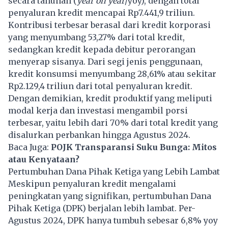
secara tahunan (
year on year
/yoy), dengan total
penyaluran kredit mencapai Rp7.441,9 triliun.
Kontribusi terbesar berasal dari kredit korporasi
yang menyumbang 53,27% dari total kredit,
sedangkan kredit kepada debitur perorangan
menyerap sisanya. Dari segi jenis penggunaan,
kredit konsumsi menyumbang 28,61% atau sekitar
Rp2.129,4 triliun dari total penyaluran kredit.
Dengan demikian, kredit produktif yang meliputi
modal kerja dan investasi mengambil porsi
terbesar, yaitu lebih dari 70% dari total kredit yang
disalurkan perbankan hingga Agustus 2024.
Baca Juga:
POJK Transparansi Suku Bunga: Mitos
atau Kenyataan?
Pertumbuhan Dana Pihak Ketiga yang Lebih Lambat
Meskipun penyaluran kredit mengalami
peningkatan yang signifikan, pertumbuhan Dana
Pihak Ketiga (DPK) berjalan lebih lambat. Per-
Agustus 2024, DPK hanya tumbuh sebesar 6,8% yoy