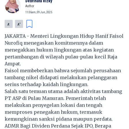
Debrinata Rizky
Author
11:06am, 09 Jun, 2025
-
+
A
A
JAKARTA - Menteri Lingkungan Hidup Hanif Faisol
Nurofiq menegaskan komitmennya dalam
menegakkan hukum lingkungan atas kegiatan
pertambangan di wilayah pulau-pulau kecil Raja
Ampat.
Faisol membeberkan bahwa sejumlah perusahaan
tambang nikel didapati melakukan pelanggaran
serius terhadap kaidah lingkungan.
Salah satu temuan utama adalah aktivitas tambang
PT ASP di Pulau Manuran. Pemerintah telah
melakukan penyegelan lokasi dan tengah
memproses penegakan hukum, termasuk
kemungkinan sanksi pidana maupun perdata.
ADMR Bagi Dividen Perdana Sejak IPO, Berapa