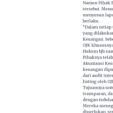
Namun Pihak B
tersebut. Menu
menyusun lapo
berlaku.
“Dalam setiap
yang dilakukan
Keuangan. Sebe
OJK khususnya 
Hukum bjb saa
Pihaknya tela
Akuntansi Keu
keuangan dipub
dari audit int
listing oleh OJ
Tujuannya unt
transparan, da
dengan tuduha
Mereka menega
diperlukan, te