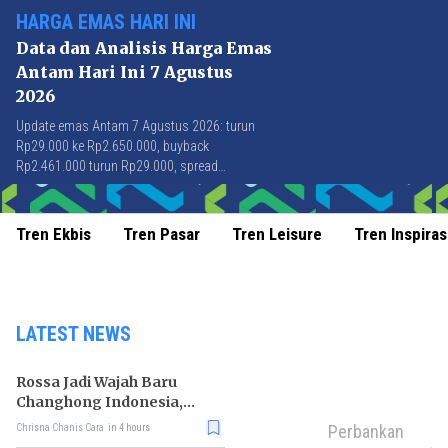
HARGA EMAS HARI INI
Data dan Analisis Harga Emas
Antam Hari Ini 7 Agustus
2026
Update emas Antam 7 Agustus 2026: turun
Rp29.000 ke Rp2.650.000, buyback
Rp2.461.000 turun Rp29.000, spread
Rp189.000 stabil di level terbaik sejak April
2026.
Tren Ekbis
Tren Pasar
Tren Leisure
Tren Inspiras
LATEST NEWS
Rossa Jadi Wajah Baru
Changhong Indonesia,
Garansi Produk Kini
Perbankan
Chrisna Chanis Cara
in 4 hours
Sampai 25 Tahun