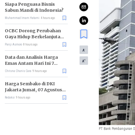
Siapa Penguasa Bisnis
Sabun Mandi di Indonesia?
Muhammad Imam Hatami
4 hours ago
OCBC Dorong Perubahan
Gaya Hidup Berkelanjutan
melalui Program RISE
Panji Asmoro
8 hours ago
-
A
Data dan Analisis Harga
+
A
Emas Antam Hari Ini 7
Agustus 2026
Chrisna Chanis Cara
9 hours ago
Harga Sembako di DKI
Jakarta Jumat, 07 Agustus
2026, Daging Sapi Naik, Gas
Redaksi
9 hours ago
Elpiji 3kg Turun
PT Bank Pembangunan Dae