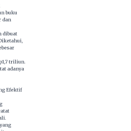
k
un buku
r dan
 dibuat
Diketahui,
ebesar
,7 triliun.
tat adanya
g Efektif
g
atat
li.
 yang