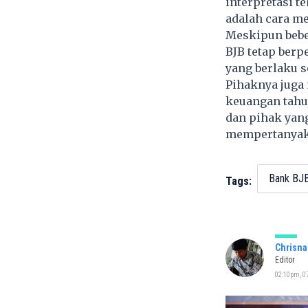
interpretasi t
adalah cara m
Meskipun bebe
BJB tetap ber
yang berlaku s
Pihaknya juga
keuangan tahu
dan pihak yan
mempertanyaka
Bank BJ
Tags:
Chrisna
Editor
02:10pm, 07