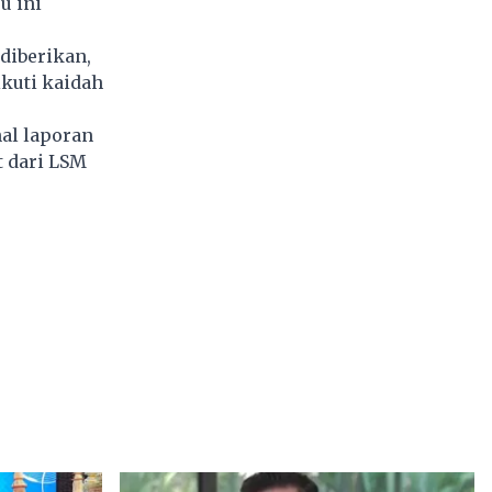
u ini
diberikan,
kuti kaidah
al laporan
t dari LSM