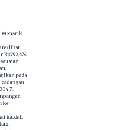
a Menarik
 terlihat
r Rp792,474
sesuaian
an.
ajikan pada
h cadangan
204,71
impangan
n ke
ai kaidah
alam