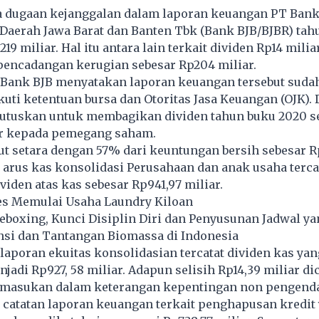
 dugaan kejanggalan dalam laporan keuangan PT Ban
aerah Jawa Barat dan Banten Tbk (Bank BJB/BJBR) tah
219 miliar. Hal itu antara lain terkait dividen Rp14 milia
pencadangan kerugian sebesar Rp204 miliar.
 Bank BJB menyatakan laporan keuangan tersebut sudah
ti ketentuan bursa dan Otoritas Jasa Keuangan (OJK). 
tuskan untuk membagikan dividen tahun buku 2020 s
ar kepada pemegang saham.
ut setara dengan 57% dari keuntungan bersih sebesar Rp1
arus kas konsolidasi Perusahaan dan anak usaha terca
iden atas kas sebesar Rp941,97 miliar.
s Memulai Usaha Laundry Kiloan
oxing, Kunci Disiplin Diri dan Penyusunan Jadwal yan
si dan Tantangan Biomassa di Indonesia
aporan ekuitas konsolidasian tercatat dividen kas yan
jadi Rp927, 58 miliar. Adapun selisih Rp14,39 miliar dic
emasukan dalam keterangan kepentingan non pengenda
 catatan laporan keuangan terkait penghapusan kredit