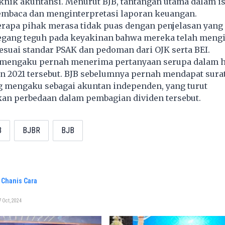
eknik akuntansi. Menurut BJB, tantangan utama dalam is
embaca dan menginterpretasi laporan keuangan.
rapa pihak merasa tidak puas dengan penjelasan yang 
pegang teguh pada keyakinan bahwa mereka telah mengi
esuai standar PSAK dan pedoman dari OJK serta BEI.
 mengaku pernah menerima pertanyaan serupa dalam h
n 2021 tersebut. BJB sebelumnya pernah mendapat sura
g mengaku sebagai akuntan independen, yang turut
n perbedaan dalam pembagian dividen tersebut.
B
BJBR
BJB
 Chanis Cara
 Oct, 2024