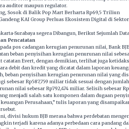
ara auditor maupun regulator.
ng, Sosok di Balik Pop Mart Berharta Rp69,5 Triliun
Gandeng KAI Group Perluas Ekosistem Digital di Sektor
akarta-Surabaya segera Dibangun, Berikut Sejumlah Dat
ian Pencatatan
 pada pos cadangan kerugian penurunan nilai, Bank BJB
tan beban penyisihan kerugian penurunan nilai sebesa
t catatan Evert, dengan demikian, terlihat juga ketidak
ara debit dan kredit yang dicatat dalam laporan keuang
h, beban penyisihan kerugian penurunan nilai yang dis
ugi sebesar Rp587,759 miliar tidak sesuai dengan jumla
unan nilai sebesar Rp792,474 miliar. Selisih sebesar Rp
 yang menjadi salah satu komponen dalam dugaan peny
 keuangan Perusahaan,” tulis laporan yang disampaika
rsebut.
ini, divisi hukum BJB merasa bahwa perdebatan mengen
gkin terjadi karena adanya perbedaan cara pandang d