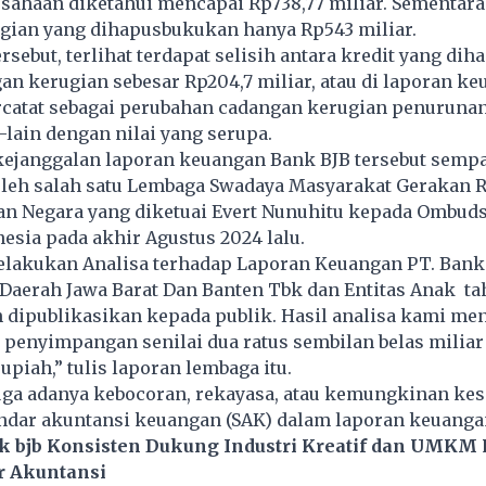
sahaan diketahui mencapai Rp738,77 miliar. Sementara 
gian yang dihapusbukukan hanya Rp543 miliar.
ersebut, terlihat terdapat selisih antara kredit yang di
n kerugian sebesar Rp204,7 miliar, atau di laporan k
rcatat sebagai perubahan cadangan kerugian penurunan
-lain dengan nilai yang serupa.
kejanggalan laporan keuangan Bank BJB tersebut sempa
leh salah satu Lembaga Swadaya Masyarakat Gerakan 
an Negara yang diketuai Evert Nunuhitu kepada Ombu
esia pada akhir Agustus 2024 lalu.
elakukan Analisa terhadap Laporan Keuangan PT. Bank
aerah Jawa Barat Dan Banten Tbk dan Entitas Anak ta
h dipublikasikan kepada publik. Hasil analisa kami m
penyimpangan senilai dua ratus sembilan belas miliar
rupiah,” tulis laporan lembaga itu.
a adanya kebocoran, rekayasa, atau kemungkinan kes
ndar akuntansi keuangan (SAK) dalam laporan keuangan
k bjb Konsisten Dukung Industri Kreatif dan UMKM 
r Akuntansi