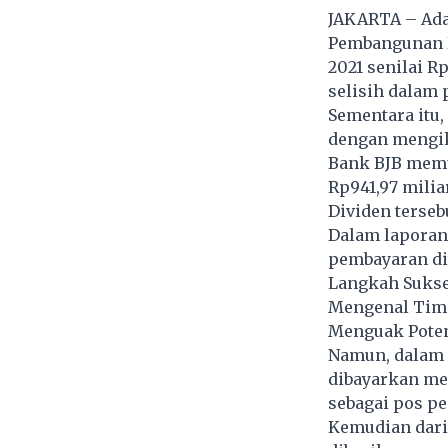
JAKARTA – Ada
Pembangunan D
2021 senilai Rp
selisih dalam 
Sementara itu,
dengan mengiku
Bank BJB memu
Rp941,97 mili
Dividen terseb
Dalam laporan 
pembayaran div
Langkah Sukse
Mengenal Timeb
Menguak Poten
Namun, dalam l
dibayarkan men
sebagai pos p
Kemudian dari