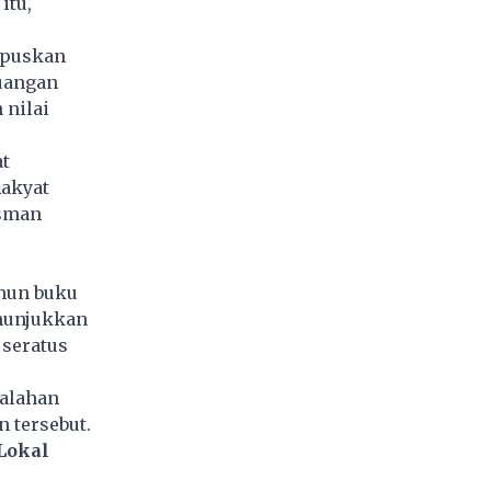
itu,
hapuskan
euangan
 nilai
t
Rakyat
dsman
hun buku
enunjukkan
 seratus
alahan
 tersebut.
Lokal