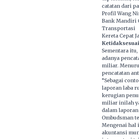
catatan dari p
Profil Wang Ni
Bank Mandiri 
Transportasi
Kereta Cepat J
Ketidaksesua
Sementara itu,
adanya pencata
miliar. Menuru
pencatatan ant
“Sebagai conto
laporan laba r
kerugian penur
miliar inilah
dalam laporan
Ombudsman te
Mengenai hal 
akuntansi mun