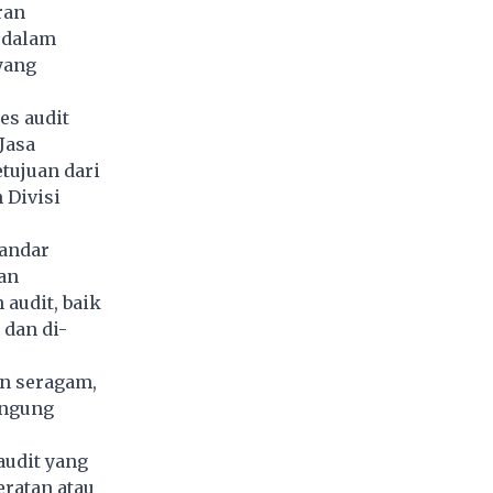
ran
 dalam
yang
es audit
Jasa
tujuan dari
 Divisi
andar
an
audit, baik
 dan di-
n seragam,
ingung
udit yang
eratan atau