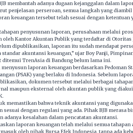
JB membantah adanya dugaan kejanggalan dalam lapo
rut penjelasan perseroan, semua langkah yang diambil
ran keuangan tersebut telah sesuai dengan ketentuan 
 tahapan penyusunan laporan, perusahaan melalui pros
 oleh Kantor Akuntan Publik yang terdaftar di Otoritas 
lum dipublikasikan, laporan itu sudah mendapat perse
standar akuntansi keuangan,” ujar Boy Panji, Pimpinan
t ditemui TrenAsia di Bandung belum lama ini.
h menyusun laporan keuangan berdasarkan Pedoman St
angan (PSAK) yang berlaku di Indonesia. Sebelum lapor
likasikan, dokumen tersebut melalui berbagai tahapan 
ernal maupun eksternal oleh akuntan publik yang diakui
K.
uk memastikan bahwa teknik akuntansi yang digunaka
n sesuai dengan regulasi yang ada. Pihak BJB merasa b
n adanya kesalahan dalam pencatatan akuntansi.
skan laporan keuangan telah melalui semua tahapan a
rmasuk oleh pihak Bursa Efek Indonesia, tanpa ada keb