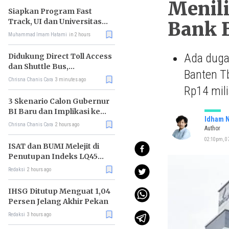
Menil
Siapkan Program Fast
Track, UI dan Universitas
Bank B
Agung Podomoro Jalin
Muhammad Imam Hatami
in 2 hours
Kemitraan
Ada duga
Didukung Direct Toll Access
dan Shuttle Bus,
Banten Tb
Paramount Petals Kian
Chrisna Chanis Cara
3 minutes ago
Prospektif
Rp14 mili
3 Skenario Calon Gubernur
BI Baru dan Implikasi ke
Idham N
Pasar
Chrisna Chanis Cara
2 hours ago
Author
02:10pm, 07
ISAT dan BUMI Melejit di
Penutupan Indeks LQ45
Hari Ini
Redaksi
2 hours ago
IHSG Ditutup Menguat 1,04
Persen Jelang Akhir Pekan
Redaksi
3 hours ago