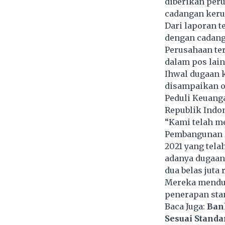
diberikan peru
cadangan keru
Dari laporan t
dengan cadanga
Perusahaan te
dalam pos lain
Ihwal dugaan 
disampaikan o
Peduli Keuang
Republik Indon
“Kami telah m
Pembangunan D
2021 yang tela
adanya dugaan 
dua belas juta 
Mereka mendug
penerapan sta
Baca Juga:
Ban
Sesuai Standa