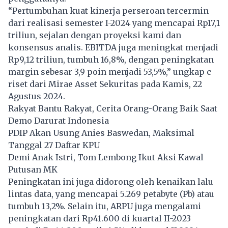
“Pertumbuhan kuat kinerja perseroan tercermin
dari realisasi semester I-2024 yang mencapai Rp17,1
triliun, sejalan dengan proyeksi kami dan
konsensus analis. EBITDA juga meningkat menjadi
Rp9,12 triliun, tumbuh 16,8%, dengan peningkatan
margin sebesar 3,9 poin menjadi 53,5%,” ungkap c
riset dari Mirae Asset Sekuritas pada Kamis, 22
Agustus 2024.
Rakyat Bantu Rakyat, Cerita Orang-Orang Baik Saat
Demo Darurat Indonesia
PDIP Akan Usung Anies Baswedan, Maksimal
Tanggal 27 Daftar KPU
Demi Anak Istri, Tom Lembong Ikut Aksi Kawal
Putusan MK
Peningkatan ini juga didorong oleh kenaikan lalu
lintas data, yang mencapai 5.269 petabyte (Pb) atau
tumbuh 13,2%. Selain itu, ARPU juga mengalami
peningkatan dari Rp41.600 di kuartal II-2023