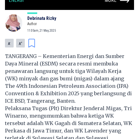
ENERGI
MORE
Debrinata Rizky
Author
11:05am, 21 May, 2025
-
+
A
A
TANGERANG – Kementerian Energi dan Sumber
Daya Mineral (ESDM) secara resmi membuka
penawaran langsung untuk tiga Wilayah Kerja
(WK) minyak dan gas bumi (migas) dalam ajang
The 49th Indonesian Petroleum Association (IPA)
Convention & Exhibition 2025 yang berlangsung di
ICE BSD, Tangerang, Banten.
Pelaksana Tugas (Plt) Direktur Jenderal Migas, Tri
Winarno, mengumumkan bahwa ketiga WK
tersebut adalah WK Gagah di Sumatera Selatan, WK
Perkasa di Jawa Timur, dan WK Lavender yang
terletak di Sulawesi Selatan dan Sulawesi