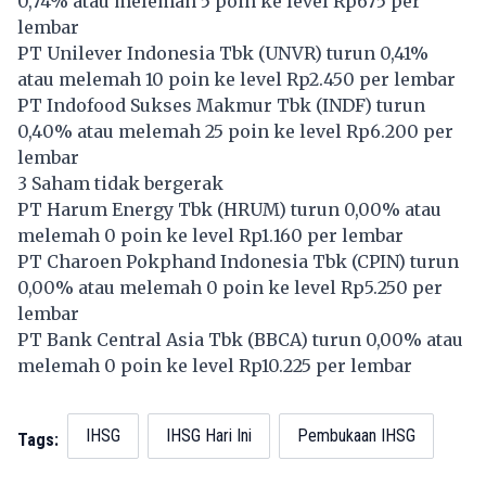
0,74% atau melemah 5 poin ke level Rp675 per
lembar
PT Unilever Indonesia Tbk (
UNVR
) turun 0,41%
atau melemah 10 poin ke level Rp2.450 per lembar
PT Indofood Sukses Makmur Tbk (
INDF
) turun
0,40% atau melemah 25 poin ke level Rp6.200 per
lembar
3 Saham tidak bergerak
PT Harum Energy Tbk (
HRUM
) turun 0,00% atau
melemah 0 poin ke level Rp1.160 per lembar
PT Charoen Pokphand Indonesia Tbk (
CPIN
) turun
0,00% atau melemah 0 poin ke level Rp5.250 per
lembar
PT Bank Central Asia Tbk (
BBCA
) turun 0,00% atau
melemah 0 poin ke level Rp10.225 per lembar
IHSG
IHSG Hari Ini
Pembukaan IHSG
Tags: