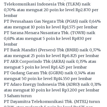
Telekomunikasi Indonesia Tbk (
TLKM
) naik
0,70% atau menguat 20 poin ke level Rp2.870 per
lembar
PT Perusahaan Gas Negara Tbk (
PGAS
) naik 0,64%
atau menguat 10 poin ke level Rp1.575 per lembar
PT Sarana Menara Nusantara Tbk. (
TOWR
) naik
0,61% atau menguat 5 poin ke level Rp830 per
lembar
PT Bank Mandiri (Persero) Tbk (
BMRI
) naik 0,37%
atau menguat 25 poin ke level Rp6.825 per lembar
PT AKR Corporindo Tbk (
AKRA
) naik 0,35% atau
menguat 5 poin ke level Rp1.425 per lembar
PT Gudang Garam Tbk (
GGRM
) naik 0,34% atau
menguat 50 poin ke level Rp14.550 per lembar
PT Adaro Energy Indonesia Tbk (
ADRO
) naik 0,31%
atau menguat 10 poin ke level Rp3.200 per lembar
3 Saham turun
PT Dayamitra Telekomunikasi Tbk. (
MTEL
) turun