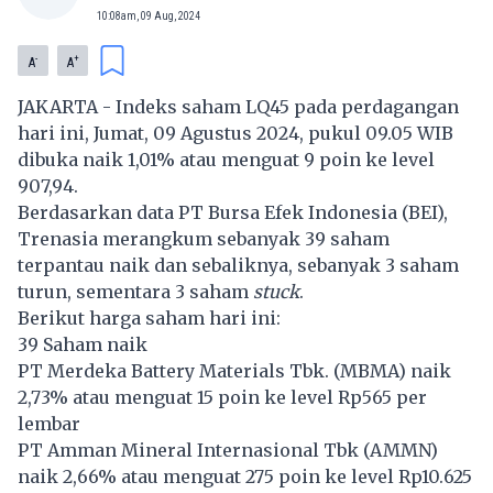
10:08am, 09 Aug, 2024
-
+
A
A
JAKARTA - Indeks saham LQ45 pada perdagangan
hari ini, Jumat, 09 Agustus 2024, pukul 09.05 WIB
dibuka naik 1,01% atau menguat 9 poin ke level
907,94.
Berdasarkan data PT Bursa Efek Indonesia (BEI),
Trenasia merangkum sebanyak 39 saham
terpantau naik dan sebaliknya, sebanyak 3 saham
turun, sementara 3 saham
stuck
.
Berikut harga saham hari ini:
39 Saham naik
PT Merdeka Battery Materials Tbk. (
MBMA
) naik
2,73% atau menguat 15 poin ke level Rp565 per
lembar
PT Amman Mineral Internasional Tbk (
AMMN
)
naik 2,66% atau menguat 275 poin ke level Rp10.625