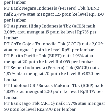
per lembar
PT Bank Negara Indonesia (Persero) Tbk (
BBNI
)
naik 2,49% atau menguat 125 poin ke level Rp5.150
per lembar
PT Aspirasi Hidup Indonesia Tbk (
ACES
) naik
2,08% atau menguat 15 poin ke level Rp735 per
lembar
PT GoTo Gojek Tokopedia Tbk (
GOTO
) naik 2,00%
atau menguat 1 poin ke level Rp51 per lembar
PT Barito Pacific Tbk (
BRPT
) naik 1,93% atau
menguat 20 poin ke level Rp1.055 per lembar
PT Semen Indonesia (Persero) Tbk (
SMGR
) naik
1,87% atau menguat 70 poin ke level Rp3.820 per
lembar
PT Indofood CBP Sukses Makmur Tbk (
ICBP
) naik
1,82% atau menguat 200 poin ke level Rp11.175 per
lembar
PT Bank Jago Tbk (
ARTO
) naik 1,77% atau menguat
50 poin ke level Rp2.870 per lembar