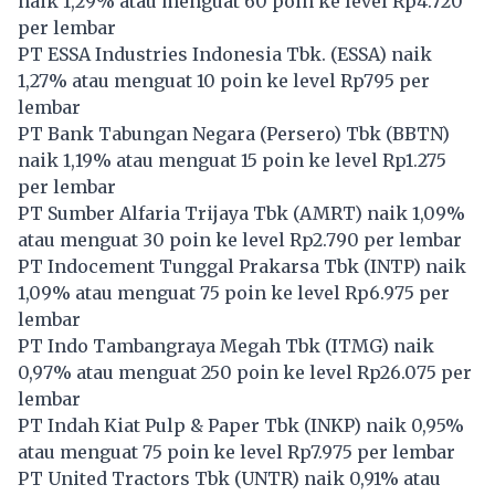
naik 1,29% atau menguat 60 poin ke level Rp4.720
per lembar
PT ESSA Industries Indonesia Tbk. (
ESSA
) naik
1,27% atau menguat 10 poin ke level Rp795 per
lembar
PT Bank Tabungan Negara (Persero) Tbk (
BBTN
)
naik 1,19% atau menguat 15 poin ke level Rp1.275
per lembar
PT Sumber Alfaria Trijaya Tbk (
AMRT
) naik 1,09%
atau menguat 30 poin ke level Rp2.790 per lembar
PT Indocement Tunggal Prakarsa Tbk (
INTP
) naik
1,09% atau menguat 75 poin ke level Rp6.975 per
lembar
PT Indo Tambangraya Megah Tbk (
ITMG
) naik
0,97% atau menguat 250 poin ke level Rp26.075 per
lembar
PT Indah Kiat Pulp & Paper Tbk (
INKP
) naik 0,95%
atau menguat 75 poin ke level Rp7.975 per lembar
PT United Tractors Tbk (
UNTR
) naik 0,91% atau