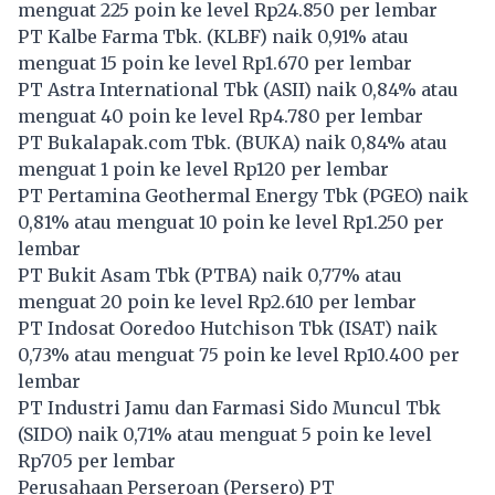
menguat 225 poin ke level Rp24.850 per lembar
PT Kalbe Farma Tbk. (
KLBF
) naik 0,91% atau
menguat 15 poin ke level Rp1.670 per lembar
PT Astra International Tbk (
ASII
) naik 0,84% atau
menguat 40 poin ke level Rp4.780 per lembar
PT Bukalapak.com Tbk. (
BUKA
) naik 0,84% atau
menguat 1 poin ke level Rp120 per lembar
PT Pertamina Geothermal Energy Tbk (
PGEO
) naik
0,81% atau menguat 10 poin ke level Rp1.250 per
lembar
PT Bukit Asam Tbk (
PTBA
) naik 0,77% atau
menguat 20 poin ke level Rp2.610 per lembar
PT Indosat Ooredoo Hutchison Tbk (
ISAT
) naik
0,73% atau menguat 75 poin ke level Rp10.400 per
lembar
PT Industri Jamu dan Farmasi Sido Muncul Tbk
(
SIDO
) naik 0,71% atau menguat 5 poin ke level
Rp705 per lembar
Perusahaan Perseroan (Persero) PT