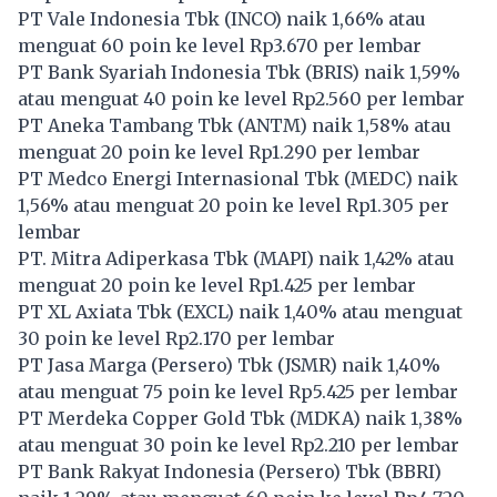
PT Vale Indonesia Tbk (
INCO
) naik 1,66% atau
menguat 60 poin ke level Rp3.670 per lembar
PT Bank Syariah Indonesia Tbk (
BRIS
) naik 1,59%
atau menguat 40 poin ke level Rp2.560 per lembar
PT Aneka Tambang Tbk (
ANTM
) naik 1,58% atau
menguat 20 poin ke level Rp1.290 per lembar
PT Medco Energi Internasional Tbk (
MEDC
) naik
1,56% atau menguat 20 poin ke level Rp1.305 per
lembar
PT. Mitra Adiperkasa Tbk (
MAPI
) naik 1,42% atau
menguat 20 poin ke level Rp1.425 per lembar
PT XL Axiata Tbk (
EXCL
) naik 1,40% atau menguat
30 poin ke level Rp2.170 per lembar
PT Jasa Marga (Persero) Tbk (
JSMR
) naik 1,40%
atau menguat 75 poin ke level Rp5.425 per lembar
PT Merdeka Copper Gold Tbk (
MDKA
) naik 1,38%
atau menguat 30 poin ke level Rp2.210 per lembar
PT Bank Rakyat Indonesia (Persero) Tbk (
BBRI
)