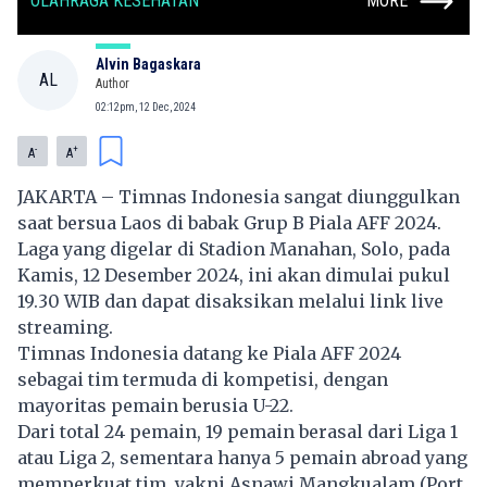
OLAHRAGA KESEHATAN
MORE
Alvin Bagaskara
AL
Author
02:12pm, 12 Dec, 2024
-
+
A
A
JAKARTA – Timnas Indonesia sangat diunggulkan
saat bersua Laos di babak Grup B Piala AFF 2024.
Laga yang digelar di Stadion Manahan, Solo, pada
Kamis, 12 Desember 2024, ini akan dimulai pukul
19.30 WIB dan dapat disaksikan melalui link live
streaming.
Timnas Indonesia datang ke Piala AFF 2024
sebagai tim termuda di kompetisi, dengan
mayoritas pemain berusia U-22.
Dari total 24 pemain, 19 pemain berasal dari Liga 1
atau Liga 2, sementara hanya 5 pemain abroad yang
memperkuat tim, yakni Asnawi Mangkualam (Port