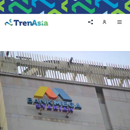
Home
Toggl