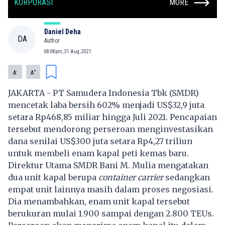
KORPORASI
MORE
Daniel Deha
DA
Author
08:08pm, 31 Aug, 2021
-
+
A
A
JAKARTA - PT Samudera Indonesia Tbk (SMDR)
mencetak laba bersih 602% menjadi US$32,9 juta
setara Rp468,85 miliar hingga Juli 2021. Pencapaian
tersebut mendorong perseroan menginvestasikan
dana senilai US$300 juta setara Rp4,27 triliun
untuk membeli enam kapal peti kemas baru.
Direktur Utama SMDR Bani M. Mulia mengatakan
dua unit kapal berupa
container carrier
sedangkan
empat unit lainnya masih dalam proses negosiasi.
Dia menambahkan, enam unit kapal tersebut
berukuran mulai 1.900 sampai dengan 2.800 TEUs.