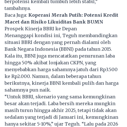
berpotensi kembali tumbuh lebih stabil,”
tambahnya.
Baca Juga:
Koperasi Merah Putih: Potensi Kredit
Macet dan Risiko Likuiditas Bank BUMN
Prospek Kinerja
BBRI
ke Depan
Menanggapi kondisi ini, Teguh membandingkan
situasi
BBRI
dengan yang pernah dialami oleh
Bank Negara Indonesia (BBNI) pada tahun 2015.
Kala itu, BBNI juga mencatatkan penurunan laba
hingga 50% akibat lonjakan CKPN, yang
menyebabkan harga sahamnya jatuh dari Rp3.500
ke Rp2.000. Namun, dalam beberapa tahun
berikutnya, kinerja
BBNI
kembali pulih dan harga
sahamnya pun naik.
“Untuk BBRI, skenario yang sama kemungkinan
besar akan terjadi. Laba bersih mereka mungkin
masih turun hingga akhir 2025, tetapi tidak akan
sedalam yang terjadi di Januari ini, kemungkinan
hanya sekitar 5-10%,” ujar Teguh. “Lalu pada 2026