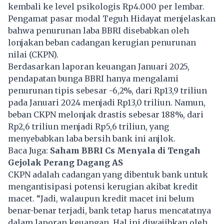
kembali ke level psikologis Rp4.000 per lembar.
Pengamat pasar modal Teguh Hidayat menjelaskan
bahwa penurunan laba BBRI disebabkan oleh
lonjakan beban cadangan kerugian penurunan
nilai (CKPN).
Berdasarkan laporan keuangan Januari 2025,
pendapatan bunga
BBRI
hanya mengalami
penurunan tipis sebesar -6,2%, dari Rp13,9 triliun
pada Januari 2024 menjadi Rp13,0 triliun. Namun,
beban CKPN melonjak drastis sebesar 188%, dari
Rp2,6 triliun menjadi Rp5,6 triliun, yang
menyebabkan laba bersih bank ini anjlok.
Baca Juga:
Saham BBRI Cs Menyala di Tengah
Gejolak Perang Dagang AS
CKPN adalah cadangan yang dibentuk bank untuk
mengantisipasi potensi kerugian akibat kredit
macet. “Jadi, walaupun kredit macet ini belum
benar-benar terjadi, bank tetap harus mencatatnya
dalam laporan keuangan. Hal ini diwajibkan oleh