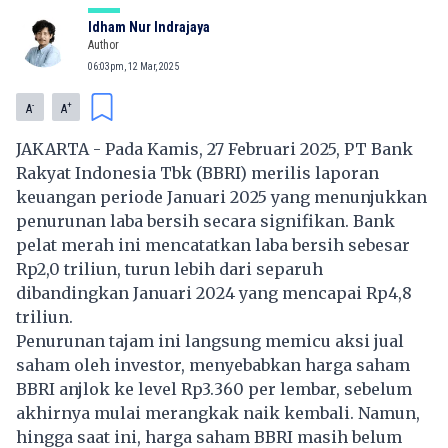
Idham Nur Indrajaya
Author
06:03pm, 12 Mar, 2025
-
+
A
A
JAKARTA - Pada Kamis, 27 Februari 2025, PT
Bank
Rakyat Indonesia
Tbk (
BBRI
) merilis laporan
keuangan periode Januari 2025 yang menunjukkan
penurunan laba bersih secara signifikan. Bank
pelat merah ini mencatatkan laba bersih sebesar
Rp2,0 triliun, turun lebih dari separuh
dibandingkan Januari 2024 yang mencapai Rp4,8
triliun.
Penurunan tajam ini langsung memicu aksi jual
saham oleh investor, menyebabkan harga saham
BBRI
anjlok ke level Rp3.360 per lembar, sebelum
akhirnya mulai merangkak naik kembali. Namun,
hingga saat ini, harga saham BBRI masih belum