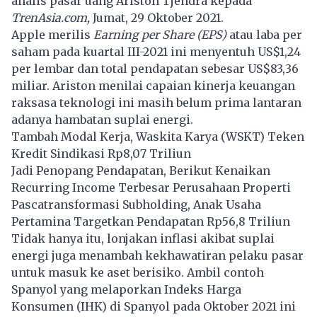
analis pasar uang Ariston Tjendra kepada
TrenAsia.com,
Jumat, 29 Oktober 2021.
Apple merilis
Earning per Share (EPS)
atau laba per
saham pada kuartal III-2021 ini menyentuh US$1,24
per lembar dan total pendapatan sebesar US$83,36
miliar. Ariston menilai capaian kinerja keuangan
raksasa teknologi ini masih belum prima lantaran
adanya hambatan suplai energi.
Tambah Modal Kerja, Waskita Karya (WSKT) Teken
Kredit Sindikasi Rp8,07 Triliun
Jadi Penopang Pendapatan, Berikut Kenaikan
Recurring Income Terbesar Perusahaan Properti
Pascatransformasi Subholding, Anak Usaha
Pertamina Targetkan Pendapatan Rp56,8 Triliun
Tidak hanya itu, lonjakan inflasi akibat suplai
energi juga menambah kekhawatiran pelaku pasar
untuk masuk ke aset berisiko. Ambil contoh
Spanyol yang melaporkan Indeks Harga
Konsumen (IHK) di Spanyol pada Oktober 2021 ini